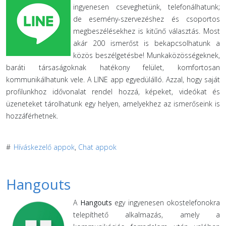
ingyenesen cseveghetünk, telefonálhatunk;
de esemény-szervezéshez és csoportos
megbeszélésekhez is kitűnő választás. Most
akár 200 ismerőst is bekapcsolhatunk a
közös beszélgetésbe! Munkaközösségeknek,
baráti társaságoknak hatékony felület, komfortosan
kommunikálhatunk vele. A LINE app egyedülálló. Azzal, hogy saját
profilunkhoz idővonalat rendel hozzá, képeket, videókat és
üzeneteket tárolhatunk egy helyen, amelyekhez az ismerőseink is
hozzáférhetnek.
#
Híváskezelő appok
,
Chat appok
Hangouts
A
Hangouts
egy ingyenesen okostelefonokra
telepíthető alkalmazás, amely a