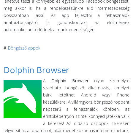
lehetővé teszi a könnyebb és egyszerűbb Facebook böngészést,
még akkor is, ha a rendelkezésünkre álló internetsebesség
bosszantóan lassú. Az app fejlesztői a felhasználók
adatbiztonságáról is gondoskodtak: az előzmények
automatikusan törlődnek a munkamenet végén.
#
Böngésző appok
Dolphin Browser
A
Dolphin Browser
olyan személyre
szabható böngésző alkalmazás, amelyet
bárki letölthet Android vagy iPhone
készülékére. A villámgyors böngésző roppant
népszerű a felhasználók körében, az
érintőképernyőn szinte könnyed játékká válik
a keresés! Az oldalsó oszlopok sikeresen
felgyorsítják a folyamatot, akár menet közben is internetezhetünk,