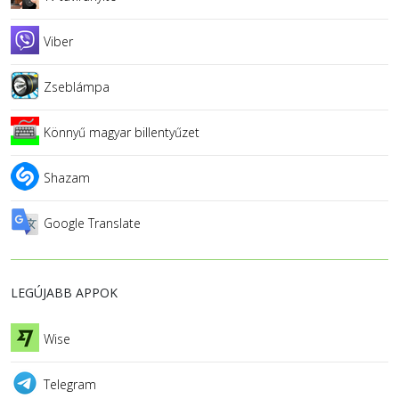
Viber
Zseblámpa
Könnyű magyar billentyűzet
Shazam
Google Translate
LEGÚJABB APPOK
Wise
Telegram