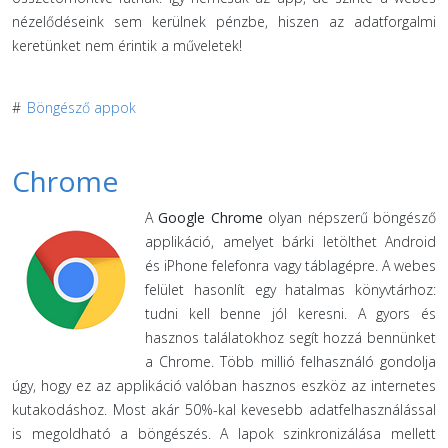
nézelődéseink sem kerülnek pénzbe, hiszen az adatforgalmi
keretünket nem érintik a műveletek!
#
Böngésző appok
Chrome
A
Google Chrome
olyan népszerű böngésző
applikáció, amelyet bárki letölthet Android
és iPhone felefonra vagy táblagépre. A webes
felület hasonlít egy hatalmas könyvtárhoz:
tudni kell benne jól keresni. A gyors és
hasznos találatokhoz segít hozzá bennünket
a Chrome. Több millió felhasználó gondolja
úgy, hogy ez az applikáció valóban hasznos eszköz az internetes
kutakodáshoz. Most akár 50%-kal kevesebb adatfelhasználással
is megoldható a böngészés. A lapok szinkronizálása mellett