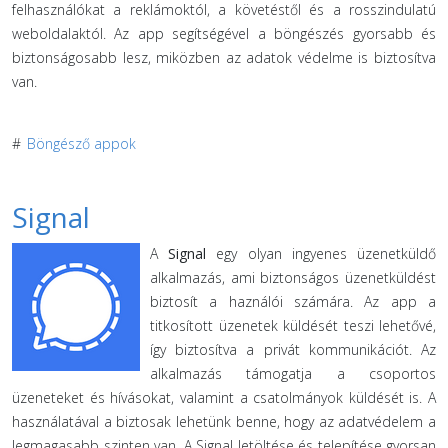
felhasználókat a reklámoktól, a követéstől és a rosszindulatú
weboldalaktól. Az app segítségével a böngészés gyorsabb és
biztonságosabb lesz, miközben az adatok védelme is biztosítva
van.
#
Böngésző appok
Signal
A
Signal
egy olyan ingyenes üzenetküldő
alkalmazás, ami biztonságos üzenetküldést
biztosít a haználói számára. Az app a
titkosított üzenetek küldését teszi lehetővé,
így biztosítva a privát kommunikációt. Az
alkalmazás támogatja a csoportos
üzeneteket és hívásokat, valamint a csatolmányok küldését is. A
használatával a biztosak lehetünk benne, hogy az adatvédelem a
legmagasabb szinten van. A Signal letöltése és telepítése gyorsan