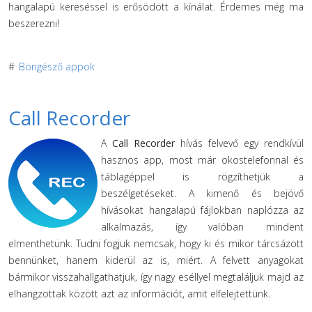
hangalapú kereséssel is erősödött a kínálat. Érdemes még ma
beszerezni!
#
Böngésző appok
Call Recorder
A
Call Recorder
hívás felvevő egy rendkívül
hasznos app, most már okostelefonnal és
táblagéppel is rögzíthetjük a
beszélgetéseket. A kimenő és bejövő
hívásokat hangalapú fájlokban naplózza az
alkalmazás, így valóban mindent
elmenthetünk. Tudni fogjuk nemcsak, hogy ki és mikor tárcsázott
bennünket, hanem kiderül az is, miért. A felvett anyagokat
bármikor visszahallgathatjuk, így nagy eséllyel megtaláljuk majd az
elhangzottak között azt az információt, amit elfelejtettünk.