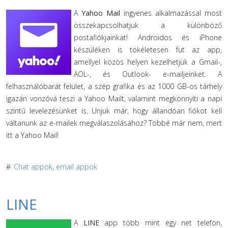
A
Yahoo Mail
ingyenes alkalmazással most
összekapcsolhatjuk a különböző
postafiókjainkat! Androidos és iPhone
készüléken is tökéletesen fut az app,
amellyel közös helyen kezelhetjük a Gmail-,
AOL-, és Outlook- e-mailjeinket. A
felhasználóbarát felület, a szép grafika és az 1000 GB-os tárhely
igazán vonzóvá teszi a Yahoo Mailt, valamint megkönnyíti a napi
szintű levelezésünket is. Unjuk már, hogy állandóan fiókot kell
váltanunk az e-mailek megválaszolásához? Többé már nem, mert
itt a Yahoo Mail!
#
Chat appok
,
email appok
LINE
A
LINE
app több mint egy net telefon,