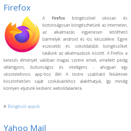
Firefox
A
Firefox
böngészővel okosan és
biztonságosan böngészhetünk az interneten,
az alkalmazás ingyenesen letölthető
bármelyik android és ios készülékre. Egyre
eszesebb és sokoldalúbb böngészőket
találunk az alkalmazások között. A Firefox a
keresés élményét valóban magas szintre emeli, emellett pedig
villámgyors, biztonságos és intelligens - ahogyan egy
okostelefonos app-hoz illik! A testre szabható felületnek
köszönhetően saját szokásainkhoz alakíthatjuk, így mindig
könnyen eljutunk kedvenc weboldalainkra.
#
Böngésző appok
Yahoo Mail