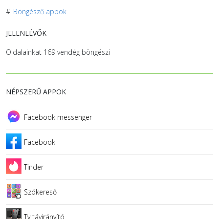
#
Böngésző appok
JELENLÉVŐK
Oldalainkat 169 vendég böngészi
NÉPSZERŰ APPOK
Facebook messenger
Facebook
Tinder
Szókereső
Tv távirányító