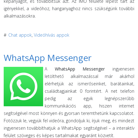
képanyagot, és továbbítsuk azt. Az IMO felülete lépést tart az
igényekkel, a videóhoz, hanganyaghoz nincs szükségünk további
alkalmazásokra.
#
Chat appok
,
Videóhívás appok
WhatsApp Messenger
A
WhatsApp Messenger
ingyenesen
letölthető alkalmazással már akárhol
elérhetjük az ismerőseinket, barátainkat,
családtagjainkat 0 forintért. A net telefon
pedig az egyik legnépszerűbb
kommunikációs app, hiszen internet
segítségével most könnyen és gyorsan teremthetünk kapcsolatot.
Fotózzuk le, vegyük fel videóra, gondoljuk ki, írjuk meg, és mindezt
ingyenesen továbbíthatjuk a WhatsApp segítségével – a interaktív
felület szöveges és képes tartalmakat egyaránt közvetít.