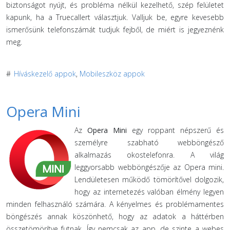
biztonságot nyújt, és probléma nélkül kezelhető, szép felületet
kapunk, ha a Truecallert választjuk. Valljuk be, egyre kevesebb
ismerősünk telefonszámát tudjuk fejből, de miért is jegyeznénk
meg.
#
Híváskezelő appok
,
Mobileszköz appok
Opera Mini
Az
Opera Mini
egy roppant népszerű és
személyre szabható webböngésző
alkalmazás okostelefonra. A világ
leggyorsabb webböngészője az Opera mini.
Lendületesen működő tömörítővel dolgozik,
hogy az internetezés valóban élmény legyen
minden felhasználó számára. A kényelmes és problémamentes
böngészés annak köszönhető, hogy az adatok a háttérben
összetömörítve futnak. Így nemcsak az app, de szinte a webes