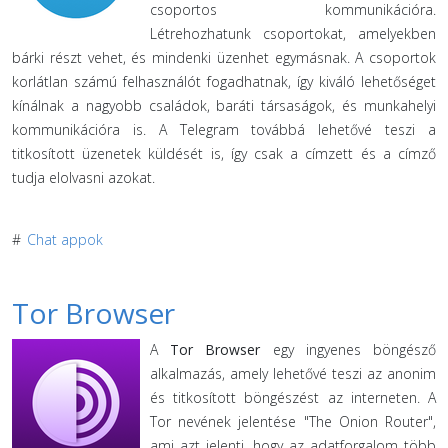
csoportos kommunikációra.
Létrehozhatunk csoportokat, amelyekben
bárki részt vehet, és mindenki üzenhet egymásnak. A csoportok
korlátlan számú felhasználót fogadhatnak, így kiváló lehetőséget
kínálnak a nagyobb családok, baráti társaságok, és munkahelyi
kommunikációra is. A Telegram továbbá lehetővé teszi a
titkosított üzenetek küldését is, így csak a címzett és a címző
tudja elolvasni azokat.
#
Chat appok
Tor Browser
A
Tor Browser
egy ingyenes böngésző
alkalmazás, amely lehetővé teszi az anonim
és titkosított böngészést az interneten. A
Tor nevének jelentése "The Onion Router",
ami azt jelenti, hogy az adatforgalom több