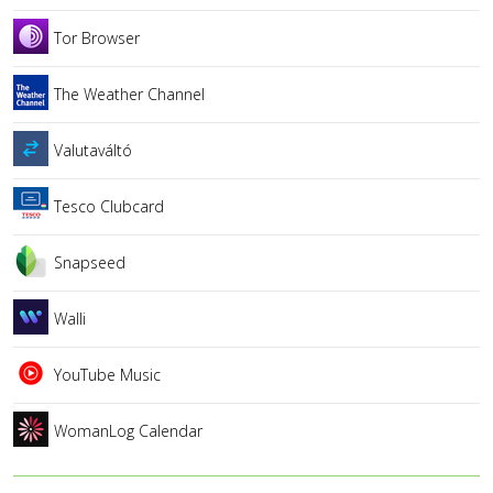
Tor Browser
The Weather Channel
Valutaváltó
Tesco Clubcard
Snapseed
Walli
YouTube Music
WomanLog Calendar