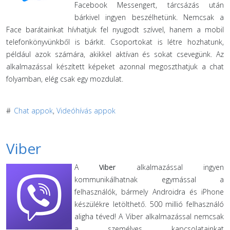
Facebook Messengert, tárcsázás után
bárkivel ingyen beszélhetünk. Nemcsak a
Face barátainkat hívhatjuk fel nyugodt szívvel, hanem a mobil
telefonkönyvünkből is bárkit. Csoportokat is létre hozhatunk,
például azok számára, akikkel aktívan és sokat csevegünk. Az
alkalmazással készített képeket azonnal megoszthatjuk a chat
folyamban, elég csak egy mozdulat.
#
Chat appok
,
Videóhívás appok
Viber
A
Viber
alkalmazással ingyen
kommunikálhatnak egymással a
felhasználók, bármely Androidra és iPhone
készülékre letölthető. 500 millió felhasználó
aligha téved! A Viber alkalmazással nemcsak
a személyes kapcsolatainkat