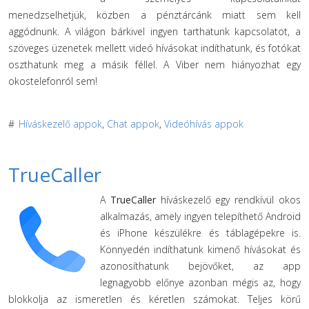
menedzselhetjük, közben a pénztárcánk miatt sem kell
aggódnunk. A világon bárkivel ingyen tarthatunk kapcsolatot, a
szöveges üzenetek mellett videó hívásokat indíthatunk, és fotókat
oszthatunk meg a másik féllel. A Viber nem hiányozhat egy
okostelefonról sem!
#
Híváskezelő appok
,
Chat appok
,
Videóhívás appok
TrueCaller
A
TrueCaller
híváskezelő egy rendkívül okos
alkalmazás, amely ingyen telepíthető Android
és iPhone készülékre és táblagépekre is.
Könnyedén indíthatunk kimenő hívásokat és
azonosíthatunk bejövőket, az app
legnagyobb előnye azonban mégis az, hogy
blokkolja az ismeretlen és kéretlen számokat. Teljes körű