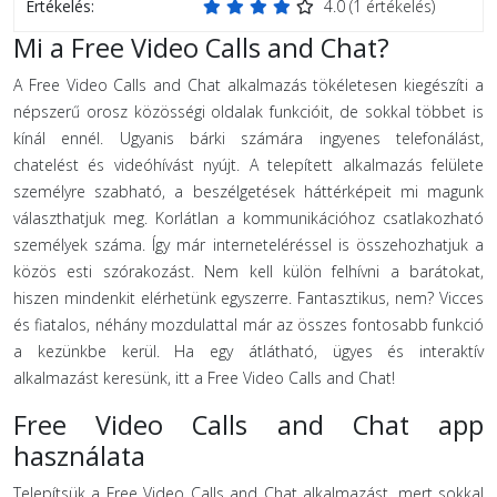
Értékelés:
4.0
(
1
értékelés)
Mi a Free Video Calls and Chat?
A Free Video Calls and Chat alkalmazás tökéletesen kiegészíti a
népszerű orosz közösségi oldalak funkcióit, de sokkal többet is
kínál ennél. Ugyanis bárki számára ingyenes telefonálást,
chatelést és videóhívást nyújt. A telepített alkalmazás felülete
személyre szabható, a beszélgetések háttérképeit mi magunk
választhatjuk meg. Korlátlan a kommunikációhoz csatlakozható
személyek száma. Így már interneteléréssel is összehozhatjuk a
közös esti szórakozást. Nem kell külön felhívni a barátokat,
hiszen mindenkit elérhetünk egyszerre. Fantasztikus, nem? Vicces
és fiatalos, néhány mozdulattal már az összes fontosabb funkció
a kezünkbe kerül. Ha egy átlátható, ügyes és interaktív
alkalmazást keresünk, itt a Free Video Calls and Chat!
Free Video Calls and Chat app
használata
Telepítsük a Free Video Calls and Chat alkalmazást, mert sokkal