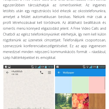
egyszerűbben tárcsázhatjuk az ismerőseinket. Az ingyenes
letöltés után egy regisztrációs kód érkezik az okostelefonunkra,
amelyet a felület automatikusan beolvas. Nekünk már csak a
profil létrehozásával kell törődnünk. Az átlátható beállítások és
ismerős menü könnyed eligazodást jelent. A Free Video Calls and
Chatből az egész telefonkönyvünket elérhetjük, így nem kell külön
rögzítenünk az üzenetek címzettjeit. Telefonáljunk csoportosan,
szervezzünk konferenciabeszélgetéseket. Ez az app ingyenesen
menedzsel minden népszerű kommunikációs formát – ráadásul,
szép háttérképekkel és emojikkal.