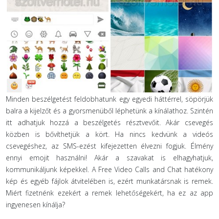
Minden beszélgetést feldobhatunk egy egyedi háttérrel, söpörjük
balra a kijelzőt és a gyorsmenüből léphetünk a kínálathoz. Szintén
itt adhatjuk hozzá a beszélgetés résztvevőit. Akár csevegés
közben is bővíthetjük a kört. Ha nincs kedvünk a videós
csevegéshez, az SMS-ezést kifejezetten élvezni fogjuk. Élmény
ennyi emojit használni! Akár a szavakat is elhagyhatjuk,
kommunikáljunk képekkel. A Free Video Calls and Chat hatékony
kép és egyéb fájlok átvitelében is, ezért munkatársnak is remek.
Miért fizetnénk ezekért a remek lehetőségekért, ha ez az app
ingyenesen kínálja?