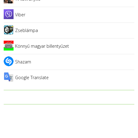
Viber
Zseblámpa
Könnyű magyar billentyűzet
Shazam
Google Translate