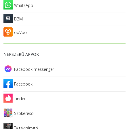
WhatsApp
BBM
ooVoo
NÉPSZERŰ APPOK
Facebook messenger
Facebook
Tinder
Szókereső
Tv távirányító