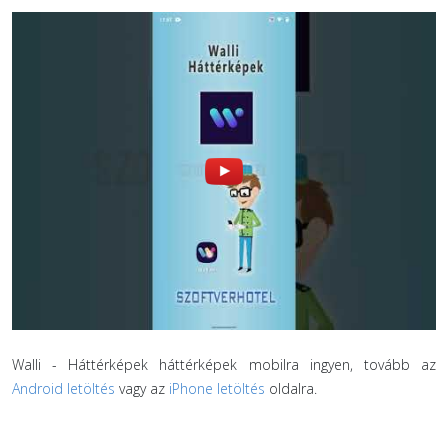
Walli - Háttérképek háttérképek mobilra ingyen, tovább az
Android letöltés
vagy az
iPhone letöltés
oldalra.