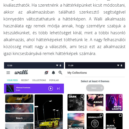
kiválaszthatók. Ha szeretnénk a háttérképünket kicsit módosítani,
akkor az alkalmazásban található szerkesztő segítségével
könnyedén változtathatunk a háttérképen. A Walli alkalmazás
használata egy remek módja annak, hogy személyre szabjuk a
készülékünket, és több lehetőséget kínál, mint a többi hasonló
alkalmazás, ahol háttérképeket tölthetünk le. A nagy felhasználói
közösség miatt nagy a választék, ami teszi ezt az alkalmazást
igazi kincsesbányává remek háttérképek számára.