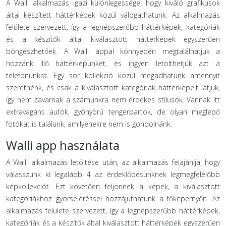
A Walli alkalmazás igazi különlegessége, hogy kiváló grafikusok
által készített háttérképek közül válogathatunk. Az alkalmazás
felülete szervezett, így a legnépszerűbb háttérképek, kategóriák
és a készítők által kiválasztott háttérképek egyszerűen
böngészhetőek. A Walli appal könnyedén megtalálhatjuk a
hozzánk illő háttérképünket, és ingyen letölthetjük azt a
telefonunkra. Egy sor kollekció közül megadhatunk amennyit
szeretnénk, és csak a kiválasztott kategóriák háttérképeit látjuk,
így nem zavarnak a számunkra nem érdekes stílusok. Vannak itt
extravagáns autók, gyönyörű tengerpartok, de olyan meglepő
fotókat is találunk, amilyenekre nem is gondolnánk.
Walli app használata
A Walli alkalmazás letöltése után, az alkalmazás felajánlja, hogy
válasszunk ki legalább 4 az érdeklődésünknek legmegfelelőbb
képkollekciót. Ezt követően feljönnek a képek, a kiválasztott
kategóriákhoz gyorseléréssel hozzájuthatunk a főképernyőn. Az
alkalmazás felülete szervezett, így a legnépszerűbb háttérképek,
kategóriák és a készítők által kiválasztott háttérképek egyszerűen