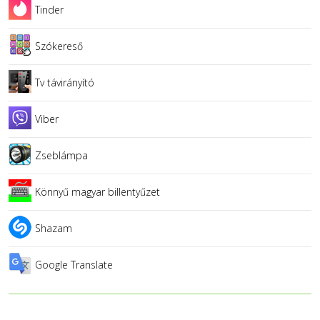
Tinder
Szókereső
Tv távirányító
Viber
Zseblámpa
Könnyű magyar billentyűzet
Shazam
Google Translate