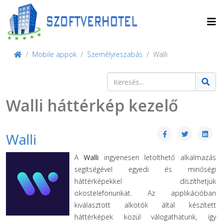
Mobile appok
Személyreszabás
Walli
Keresés
Type 2 or more characters for result
Walli háttérkép kezelő
Walli
A
Walli
ingyenesen letölthető alkalmazás
segítségével egyedi és minőségi
háttérképekkel díszíthetjük
okostelefonunkat. Az applikációban
kiválasztott alkotók által készített
háttérképek közül válogathatunk, így