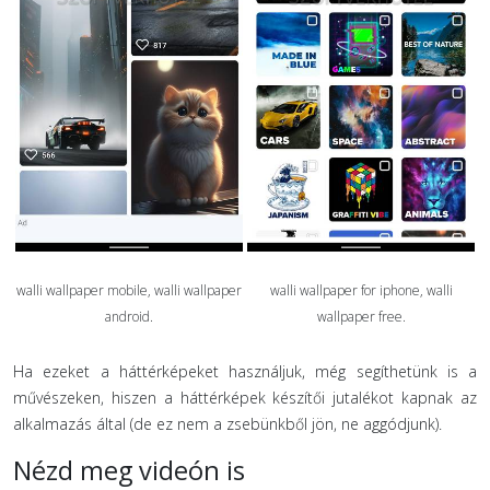
walli wallpaper mobile, walli wallpaper
walli wallpaper for iphone, walli
android.
wallpaper free.
Ha ezeket a háttérképeket használjuk, még segíthetünk is a
művészeken, hiszen a háttérképek készítői jutalékot kapnak az
alkalmazás által (de ez nem a zsebünkből jön, ne aggódjunk).
Nézd meg videón is