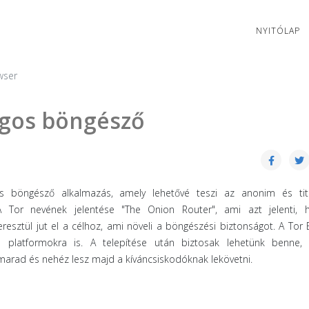
NYITÓLAP
wser
ágos böngésző
 böngésző alkalmazás, amely lehetővé teszi az anonim és titk
A Tor nevének jelentése "The Onion Router", ami azt jelenti, 
esztül jut el a célhoz, ami növeli a böngészési biztonságot. A Tor
b platformokra is. A telepítése után biztosak lehetünk benne,
marad és nehéz lesz majd a kíváncsiskodóknak lekövetni.