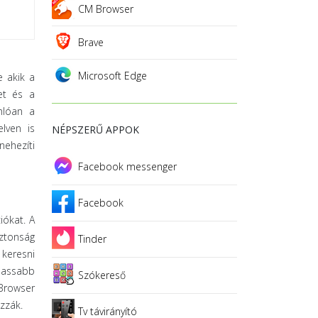
CM Browser
Brave
Microsoft Edge
e akik a
met és a
nlóan a
lven is
NÉPSZERŰ APPOK
nehezíti
Facebook messenger
Facebook
iókat. A
iztonság
Tinder
 keresni
 lassabb
Szókereső
Browser
zzák.
Tv távirányító