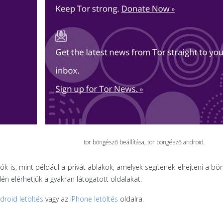
tor böngésző beállítása, tor böngésző android.
k is, mint például a privát ablakok, amelyek segítenek elrejteni a bö
n elérhetjük a gyakran látogatott oldalakat.
droid letöltés
vagy az
iPhone letöltés
oldalra.