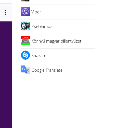
Viber
Zseblámpa
Könnyű magyar billentyűzet
Shazam
Google Translate