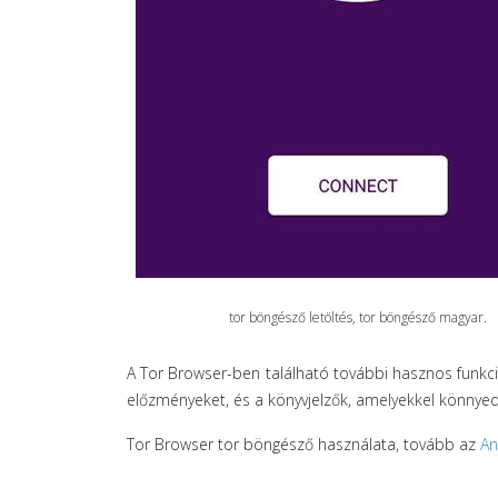
tor böngésző letöltés, tor böngésző magyar.
A Tor Browser-ben található további hasznos funkció
előzményeket, és a könyvjelzők, amelyekkel könnyedé
Tor Browser tor böngésző használata, tovább az
An