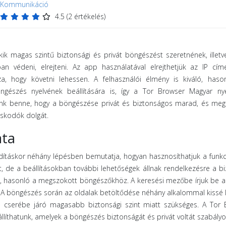
Kommunikáció
4.5
(
2
értékelés)
ik magas szintű biztonsági és privát böngészést szeretnének, illetv
an védeni, elrejteni. Az app használatával elrejthetjük az IP cí
a, hogy követni lehessen. A felhasználói élmény is kiváló, haso
észés nyelvének beállítására is, így a Tor Browser Magyar nye
ünk benne, hogy a böngészése privát és biztonságos marad, és meg
iskodók dolgát.
ata
ndításkor néhány lépésben bemutatja, hogyan hasznosíthatjuk a funkc
, de a beállításokban további lehetőségek állnak rendelkezésre a b
ű, hasonló a megszokott böngészőkhöz. A keresési mezőbe írjuk be a
. A böngészés során az oldalak betöltődése néhány alkalommal kissé
 cserébe járó magasabb biztonsági szint miatt szükséges. A Tor 
llíthatunk, amelyek a böngészés biztonságát és privát voltát szabályo