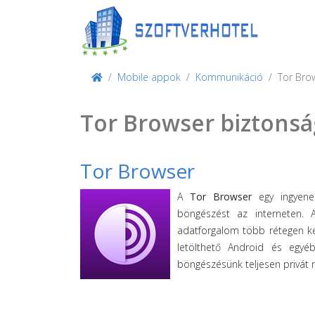
Mobile appok
Kommunikáció
Tor Bro
Tor Browser biztons
Tor Browser
A
Tor Browser
egy ingyenes
böngészést az interneten. 
adatforgalom több rétegen ker
letölthető Android és egyé
böngészésünk teljesen privát 