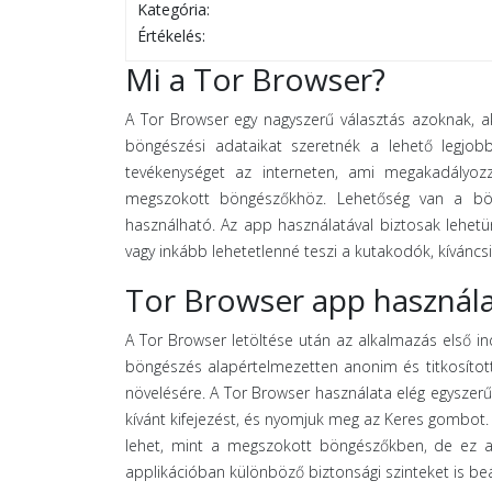
Kategória:
Értékelés:
Mi a Tor Browser?
A Tor Browser egy nagyszerű választás azoknak, ak
böngészési adataikat szeretnék a lehető legjobb
tevékenységet az interneten, ami megakadályozz
megszokott böngészőkhöz. Lehetőség van a böng
használható. Az app használatával biztosak lehet
vagy inkább lehetetlenné teszi a kutakodók, kíváncs
Tor Browser app használ
A Tor Browser letöltése után az alkalmazás első i
böngészés alapértelmezetten anonim és titkosított
növelésére. A Tor Browser használata elég egyszer
kívánt kifejezést, és nyomjuk meg az Keres gombot
lehet, mint a megszokott böngészőkben, de ez a
applikációban különböző biztonsági szinteket is beá