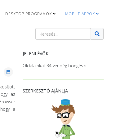
DESKTOP PROGRAMOK
MOBILE APPOK
Keresés
Type 2 or more characters for results.
JELENLÉVŐK
Oldalainkat 34 vendég böngészi
osított
SZERKESZTŐ AJÁNLJA
hogy az
 Browser
 hogy a