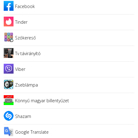
Facebook
Tinder
Szókereső
Tv távirányító
Viber
Zseblámpa
Könnyű magyar billentyűzet
Shazam
Google Translate