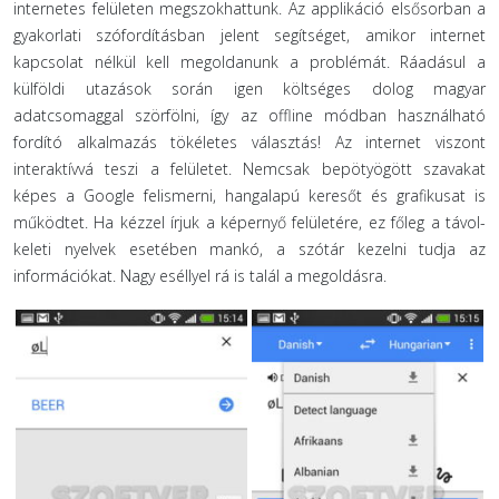
internetes felületen megszokhattunk. Az applikáció elsősorban a
gyakorlati szófordításban jelent segítséget, amikor internet
kapcsolat nélkül kell megoldanunk a problémát. Ráadásul a
külföldi utazások során igen költséges dolog magyar
adatcsomaggal szörfölni, így az offline módban használható
fordító alkalmazás tökéletes választás! Az internet viszont
interaktívvá teszi a felületet. Nemcsak bepötyögött szavakat
képes a Google felismerni, hangalapú keresőt és grafikusat is
működtet. Ha kézzel írjuk a képernyő felületére, ez főleg a távol-
keleti nyelvek esetében mankó, a szótár kezelni tudja az
információkat. Nagy eséllyel rá is talál a megoldásra.