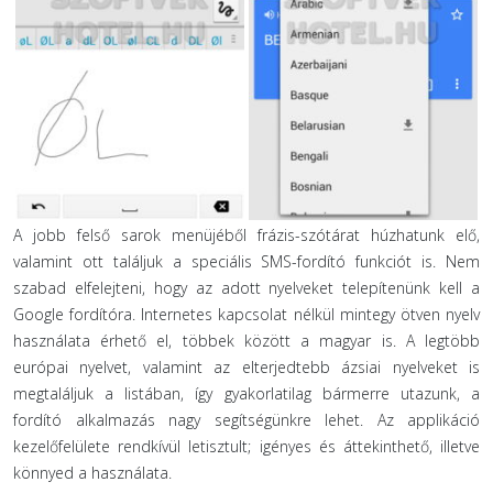
A jobb felső sarok menüjéből frázis-szótárat húzhatunk elő,
valamint ott találjuk a speciális SMS-fordító funkciót is. Nem
szabad elfelejteni, hogy az adott nyelveket telepítenünk kell a
Google fordítóra. Internetes kapcsolat nélkül mintegy ötven nyelv
használata érhető el, többek között a magyar is. A legtöbb
európai nyelvet, valamint az elterjedtebb ázsiai nyelveket is
megtaláljuk a listában, így gyakorlatilag bármerre utazunk, a
fordító alkalmazás nagy segítségünkre lehet. Az applikáció
kezelőfelülete rendkívül letisztult; igényes és áttekinthető, illetve
könnyed a használata.