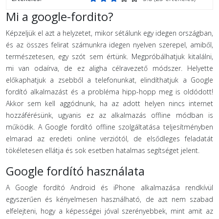
Mi a google-fordito?
Képzeljük el azt a helyzetet, mikor sétálunk egy idegen országban,
és az összes felirat számunkra idegen nyelven szerepel, amiből,
természetesen, egy szót sem értünk. Megpróbálhatjuk kitalálni,
mi van odaírva, de ez aligha célravezető módszer. Helyette
előkaphatjuk a zsebből a telefonunkat, elindíthatjuk a Google
fordító alkalmazást és a probléma hipp-hopp meg is oldódott!
Akkor sem kell aggódnunk, ha az adott helyen nincs internet
hozzáférésünk, ugyanis ez az alkalmazás offline módban is
működik. A Google fordító offline szolgáltatása teljesítményben
elmarad az eredeti online verziótól, de elsődleges feladatát
tökéletesen ellátja és sok esetben hatalmas segítséget jelent.
Google fordító használata
A Google fordító Android és iPhone alkalmazása rendkívül
egyszerűen és kényelmesen használható, de azt nem szabad
elfelejteni, hogy a képességei jóval szerényebbek, mint amit az