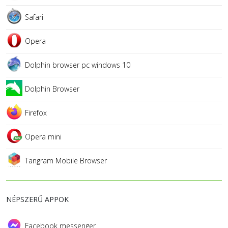
Safari
Opera
Dolphin browser pc windows 10
Dolphin Browser
Firefox
Opera mini
Tangram Mobile Browser
NÉPSZERŰ APPOK
Facebook messenger