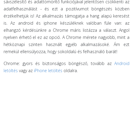
sávszélesítő és adattömörítő funkciójával jelentősen csökkenti az
adatfelhasználást - és ezt a pozitívumot böngészés közben
érzékelhetjük is! Az alkalmazás támogatja a hang alapú keresést
is. Az android és iphone készüléknek valóban füle van: az
elhangzó kérdésünkre a Chrome máris listázza a választ. Angol
nyelven érhető el ez az opció. A Chrome mérete nagyobb, mint a
hétköznapi szinten használt egyéb alkalmazásoké. Ám ezt
remekül ellensúlyozza, hogy sokoldalú és felhasználó barát!
Chrome: gyors és biztonságos böngésző, tovább az
Android
letöltés
vagy az
iPhone letöltés
oldalra.