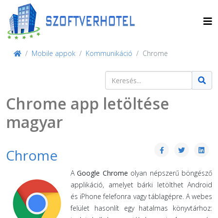
Mobile appok
Kommunikáció
Chrome
Keresés
Type 2 or more characters for result
Chrome app letöltése
magyar
Chrome
A
Google Chrome
olyan népszerű böngésző
applikáció, amelyet bárki letölthet Android
és iPhone felefonra vagy táblagépre. A webes
felület hasonlít egy hatalmas könyvtárhoz: