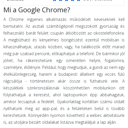
Mi a Google Chrome?
A Chrome ingyenes alkalmazás működését keveseknek kell
bemutatni. Az asztali számítógépnél megszokott gyorsaság és
felhasználó barát felület csupán átköltözött az okostelefonokra.
A megbízható és kényelmes böngészést ezentúl mobilisan is
kihasználhatjuk, utazás közben, vagy, ha találkozók előtt marad
még pár szabad percünk, előkaphatjuk a telefont. De bármikor jól
jöhet, ha rákereshetünk egy ismeretlen helyre, fogalomra,
személyre, élőlényre. Például, hogy megtudjuk, a gundi az nem egy
ételkülönlegesség, hanem a budapesti állatkert egy vicces fülű
rágcsálója - történetesen akár össze is futhatunk vele. A
készülékek szinkronizálásnak köszönhetően mobilunkon ott
folytathatjuk a keresést, ahol laptopunkon épp abbahagytuk,
amikor lecsaptuk a fedelét. Gyakorlatilag korlátlan számú oldalt
nyithatunk meg az app-pal, és a felületeken belül is tovább
kereshetünk. Könnyedén nyomon követhető a webes aktivitásunk
is, az utoljára bezárt oldalakat listázva megtaláljuk a lap alján.