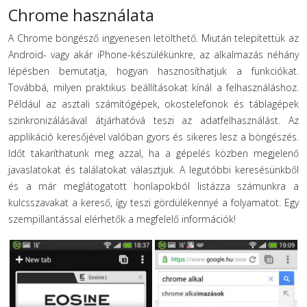
Chrome használata
A Chrome böngésző ingyenesen letölthető. Miután telepítettük az
Android- vagy akár iPhone-készülékünkre, az alkalmazás néhány
lépésben bemutatja, hogyan hasznosíthatjuk a funkciókat.
Továbbá, milyen praktikus beállításokat kínál a felhasználáshoz.
Például az asztali számítógépek, okostelefonok és táblagépek
szinkronizálásával átjárhatóvá teszi az adatfelhasználást. Az
applikáció keresőjével valóban gyors és sikeres lesz a böngészés.
Időt takaríthatunk meg azzal, ha a gépelés közben megjelenő
javaslatokat és találatokat választjuk. A legutóbbi keresésünkből
és a már meglátogatott honlapokból listázza számunkra a
kulcsszavakat a kereső, így teszi gördülékennyé a folyamatot. Egy
szempillantással elérhetők a megfelelő információk!