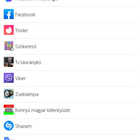
Facebook
Tinder
Szókereső
Tv távirányító
Viber
Zseblámpa
Könnyű magyar billentyűzet
Shazam