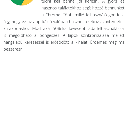
tudni kell benne jól keresni. A gyors és
hasznos találatokhoz segít hozzá bennünket
a Chrome. Több millió felhasználó gondolja
úgy, hogy ez az applikáció valóban hasznos eszköz az internetes
kutakodáshoz. Most akár 50%-kal kevesebb adatfelhasználással
is megoldható a böngészés. A lapok szinkronizálása mellett
hangalapú kereséssel is erősödött a kínálat. Érdemes még ma
beszerezni!