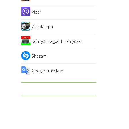
Viber
Zseblámpa
Könnyű magyar billentyűzet
Shazam
Google Translate