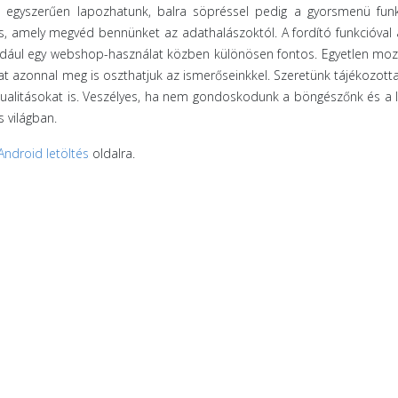
ül egyszerűen lapozhatunk, balra söpréssel pedig a gyorsmenü fun
is, amely megvéd bennünket az adathalászoktól. A fordító funkcióval
éldául egy webshop-használat közben különösen fontos. Egyetlen moz
kat azonnal meg is oszthatjuk az ismerőseinkkel. Szeretünk tájékozotta
ualitásokat is. Veszélyes, ha nem gondoskodunk a böngészőnk és a l
 világban.
Android letöltés
oldalra.