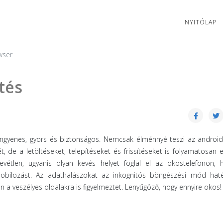
NYITÓLAP
wser
tés
gyenes, gyors és biztonságos. Nemcsak élménnyé teszi az android
 de a letöltéseket, telepítéseket és frissítéseket is folyamatosan el
vétlen, ugyanis olyan kevés helyet foglal el az okostelefonon, 
 mobilozást. Az adathalászokat az inkognitós böngészési mód hat
 a veszélyes oldalakra is figyelmeztet. Lenyűgöző, hogy ennyire okos!