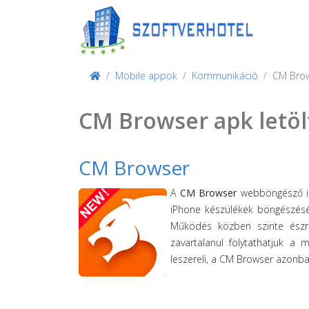
Mobile appok
Kommunikáció
CM Bro
CM Browser apk letöl
CM Browser
A
CM Browser
webböngésző in
iPhone készülékek böngészését,
Működés közben szinte észre
zavartalanul folytathatjuk a
leszereli, a CM Browser azonban