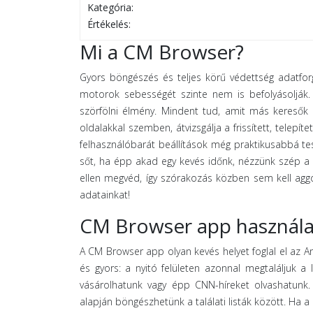
Kategória:
Értékelés:
Mi a CM Browser?
Gyors böngészés és teljes körű védettség adatfo
motorok sebességét szinte nem is befolyásolják. K
szörfölni élmény. Mindent tud, amit más keresők i
oldalakkal szemben, átvizsgálja a frissített, telepít
felhasználóbarát beállítások még praktikusabbá tes
sőt, ha épp akad egy kevés időnk, nézzünk szép a C
ellen megvéd, így szórakozás közben sem kell agg
adatainkat!
CM Browser app használa
A CM Browser app olyan kevés helyet foglal el az And
és gyors: a nyitó felületen azonnal megtaláljuk a 
vásárolhatunk vagy épp CNN-híreket olvashatunk.
alapján böngészhetünk a találati listák között. Ha a