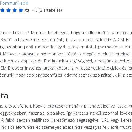
Kommunikáció
4.5
(
2
értékelés)
rgalom közben? Ma már lehetséges, hogy az ellenőrző folyamatok a
iváló adatvédelmet szeretnénk, tiszta letöltött fájlokat? A CM Br
s, azonban profi módon felügyeli a folyamatot. Figyelmeztet a vír
ett fájlokat, ráadásul a nyomon követéstől is megóv. A felület rendkívül
zik ezt az applikációt. Fordítsunk a segítségével, keressünk a webol
M Browser ingyenes játékai között is. A rosszindulatú oldalak és le
ódnunk, hogy épp egy szemfüles adathalásznak szolgáltatjuk ki a s
ta
roid-telefonon, hogy a letöltése is néhány pillanatot igényel csak. Int
leggyakrabban használt oldalakat, így keresés nélkül azonnal levele
 A felső sávban található keresőmező segítségével URL vagy keres
 link a telefonunkra és személyes adatainkra veszélyes felületre mutat