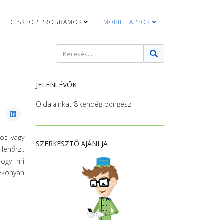
DESKTOP PROGRAMOK
MOBILE APPOK
Keresés
Type 2 or more characters for results.
JELENLÉVŐK
Oldalainkat 8 vendég böngészi
os vagy
SZERKESZTŐ AJÁNLJA
lenőrzi.
hogy mi
ékonyan