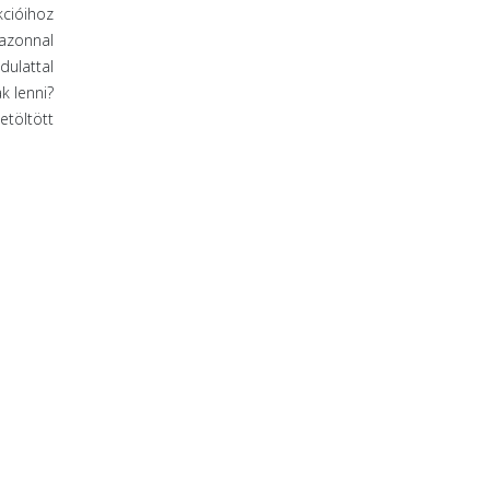
kcióihoz
 azonnal
dulattal
k lenni?
etöltött