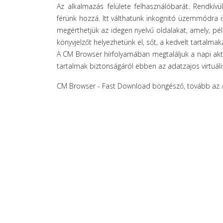
Az alkalmazás felülete felhasználóbarát. Rendkív
férünk hozzá. Itt válthatunk inkognitó üzemmódra 
megérthetjük az idegen nyelvű oldalakat, amely, p
könyvjelzőt helyezhetünk el, sőt, a kedvelt tartalma
A CM Browser hírfolyamában megtaláljuk a napi akt
tartalmak biztonságáról ebben az adatzajos virtuális
CM Browser - Fast Download böngésző, tovább az