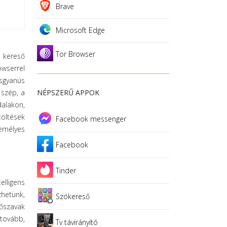
Brave
Microsoft Edge
Tor Browser
 kereső
owserrel
usgyanús
 szép, a
NÉPSZERŰ APPOK
dalakon,
töltések
Facebook messenger
zemélyes
Facebook
Tinder
elligens
zhetünk,
Szókereső
őszavak
 tovább,
Tv távirányító