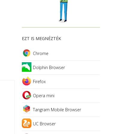
EZT IS MEGNÉZTÉK
Chrome
Dolphin Browser
Firefox
Opera mini
Tangram Mobile Browser
UC Browser