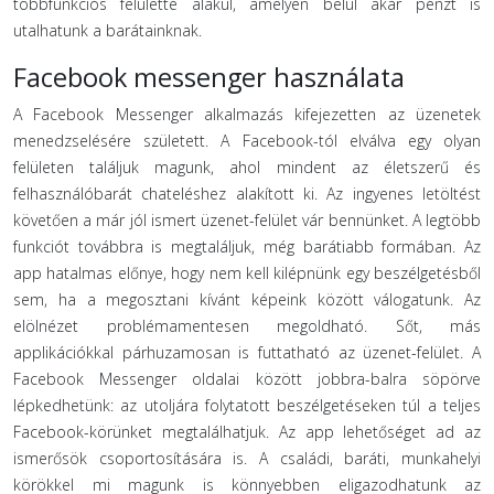
többfunkciós felületté alakul, amelyen belül akár pénzt is
utalhatunk a barátainknak.
Facebook messenger használata
A Facebook Messenger alkalmazás kifejezetten az üzenetek
menedzselésére született. A Facebook-tól elválva egy olyan
felületen találjuk magunk, ahol mindent az életszerű és
felhasználóbarát chateléshez alakított ki. Az ingyenes letöltést
követően a már jól ismert üzenet-felület vár bennünket. A legtöbb
funkciót továbbra is megtaláljuk, még barátiabb formában. Az
app hatalmas előnye, hogy nem kell kilépnünk egy beszélgetésből
sem, ha a megosztani kívánt képeink között válogatunk. Az
elölnézet problémamentesen megoldható. Sőt, más
applikációkkal párhuzamosan is futtatható az üzenet-felület. A
Facebook Messenger oldalai között jobbra-balra söpörve
lépkedhetünk: az utoljára folytatott beszélgetéseken túl a teljes
Facebook-körünket megtalálhatjuk. Az app lehetőséget ad az
ismerősök csoportosítására is. A családi, baráti, munkahelyi
körökkel mi magunk is könnyebben eligazodhatunk az