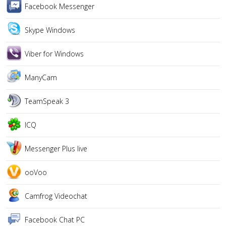
Facebook Messenger
Skype Windows
Viber for Windows
ManyCam
TeamSpeak 3
ICQ
Messenger Plus live
ooVoo
Camfrog Videochat
Facebook Chat PC