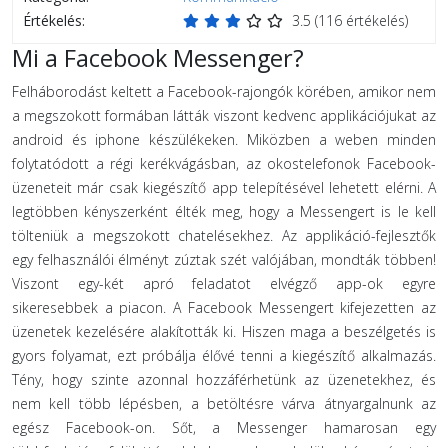
Értékelés:
3.5
(
116
értékelés)
Mi a Facebook Messenger?
Felháborodást keltett a Facebook-rajongók körében, amikor nem
a megszokott formában látták viszont kedvenc applikációjukat az
android és iphone készülékeken. Miközben a weben minden
folytatódott a régi kerékvágásban, az okostelefonok Facebook-
üzeneteit már csak kiegészítő app telepítésével lehetett elérni. A
legtöbben kényszerként élték meg, hogy a Messengert is le kell
tölteniük a megszokott chatelésekhez. Az applikáció-fejlesztők
egy felhasználói élményt zúztak szét valójában, mondták többen!
Viszont egy-két apró feladatot elvégző app-ok egyre
sikeresebbek a piacon. A Facebook Messengert kifejezetten az
üzenetek kezelésére alakították ki. Hiszen maga a beszélgetés is
gyors folyamat, ezt próbálja élővé tenni a kiegészítő alkalmazás.
Tény, hogy szinte azonnal hozzáférhetünk az üzenetekhez, és
nem kell több lépésben, a betöltésre várva átnyargalnunk az
egész Facebook-on. Sőt, a Messenger hamarosan egy