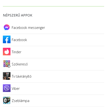
NÉPSZERŰ APPOK
Facebook messenger
Facebook
Tinder
Szókereső
Tv távirányító
Viber
Zseblámpa