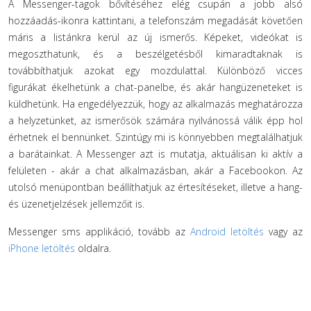
A Messenger-tagok bővítéséhez elég csupán a jobb alsó
hozzáadás-ikonra kattintani, a telefonszám megadását követően
máris a listánkra kerül az új ismerős. Képeket, videókat is
megoszthatunk, és a beszélgetésből kimaradtaknak is
továbbíthatjuk azokat egy mozdulattal. Különböző vicces
figurákat ékelhetünk a chat-panelbe, és akár hangüzeneteket is
küldhetünk. Ha engedélyezzük, hogy az alkalmazás meghatározza
a helyzetünket, az ismerősök számára nyilvánossá válik épp hol
érhetnek el bennünket. Szintúgy mi is könnyebben megtalálhatjuk
a barátainkat. A Messenger azt is mutatja, aktuálisan ki aktív a
felületen - akár a chat alkalmazásban, akár a Facebookon. Az
utolsó menüpontban beállíthatjuk az értesítéseket, illetve a hang-
és üzenetjelzések jellemzőit is.
Messenger sms applikáció, tovább az
Android letöltés
vagy az
iPhone letöltés
oldalra.