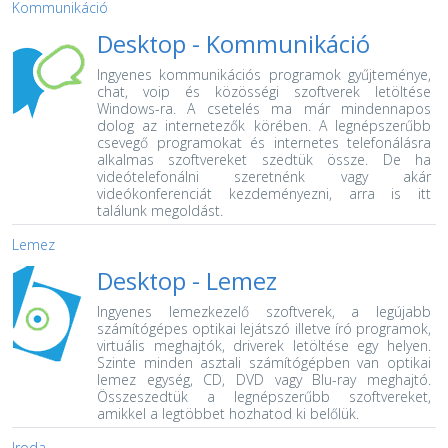
Kommunikáció
Desktop -
Kommunikáció
Ingyenes kommunikációs programok gyűjteménye,
chat, voip és közösségi szoftverek letöltése
Windows-ra.
A csetelés ma már mindennapos
dolog az internetezők körében. A legnépszerűbb
csevegő programokat és internetes telefonálásra
alkalmas szoftvereket szedtük össze. De ha
videótelefonálni szeretnénk vagy akár
videókonferenciát kezdeményezni, arra is itt
találunk megoldást.
Lemez
Desktop -
Lemez
Ingyenes lemezkezelő szoftverek, a legújabb
számítógépes optikai lejátszó illetve író programok,
virtuális meghajtók, driverek letöltése egy helyen.
Szinte minden asztali számítógépben van optikai
lemez egység, CD, DVD vagy Blu-ray meghajtó.
Összeszedtük a legnépszerűbb szoftvereket,
amikkel a legtöbbet hozhatod ki belőlük.
Iroda