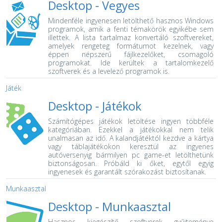
Desktop -
Vegyes
Mindenféle ingyenesen letölthető hasznos Windows
programok, amik a fenti témakörök egyikébe sem
illettek.
A lista tartalmaz konvertáló szoftvereket,
amelyek rengeteg formátumot kezelnek, vagy
éppen népszerű fájlkezelőket, csomagoló
programokat. Ide kerültek a tartalomkezelő
szoftverek és a levelező programok is.
Játék
Desktop -
Játékok
Számítógépes játékok letöltése ingyen többféle
kategóriában. Ezekkel a játékokkal nem telik
unalmasan az idő.
A kalandjátéktól kezdve a kártya
vagy táblajátékokon keresztül az ingyenes
autóversenyig bármilyen pc game-et letölthetünk
biztonságosan. Próbáld ki őket, egytől egyig
ingyenesek és garantált szórakozást biztosítanak.
Munkaasztal
Desktop -
Munkaasztal
Hasznos kiegészítő szoftverek gyűjteménye