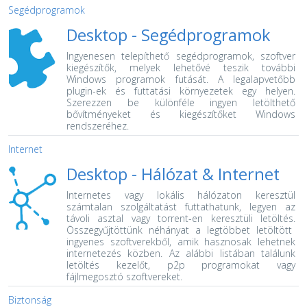
Segédprogramok
Desktop -
Segédprogramok
Ingyenesen telepíthető segédprogramok, szoftver
kiegészítők, melyek lehetővé teszik további
Windows programok futását.
A legalapvetőbb
plugin-ek és futtatási környezetek egy helyen.
Szerezzen be különféle ingyen letölthető
bővítményeket és kiegészítőket Windows
rendszeréhez.
Internet
Desktop -
Hálózat & Internet
Internetes vagy lokális hálózaton keresztül
számtalan szolgáltatást futtathatunk, legyen az
távoli asztal vagy torrent-en keresztüli letöltés.
Összegyűjtöttünk néhányat a legtöbbet letöltött
ingyenes szoftverekből, amik hasznosak lehetnek
internetezés közben. Az alábbi listában találunk
letöltés kezelőt, p2p programokat vagy
fájlmegosztó szoftvereket.
Biztonság