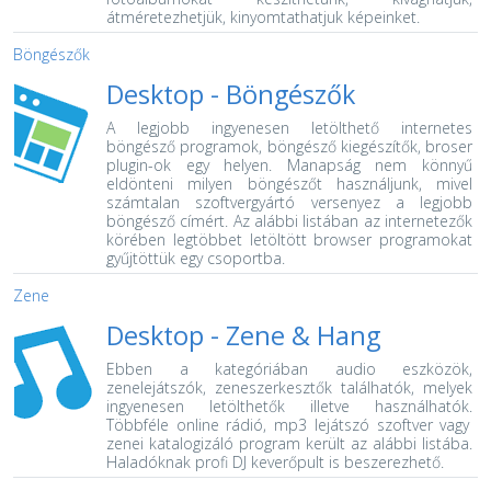
átméretezhetjük, kinyomtathatjuk képeinket.
Böngészők
Desktop -
Böngészők
A legjobb ingyenesen letölthető internetes
böngésző programok, böngésző kiegészítők, broser
plugin-ok egy helyen.
Manapság nem könnyű
eldönteni milyen böngészőt használjunk, mivel
számtalan szoftvergyártó versenyez a legjobb
böngésző címért. Az alábbi listában az internetezők
körében legtöbbet letöltött browser programokat
gyűjtöttük egy csoportba.
Zene
Desktop -
Zene & Hang
Ebben a kategóriában audio eszközök,
zenelejátszók, zeneszerkesztők találhatók, melyek
ingyenesen letölthetők illetve használhatók.
Többféle online rádió, mp3 lejátszó szoftver vagy
zenei katalogizáló program került az alábbi listába.
Haladóknak profi DJ keverőpult is beszerezhető.