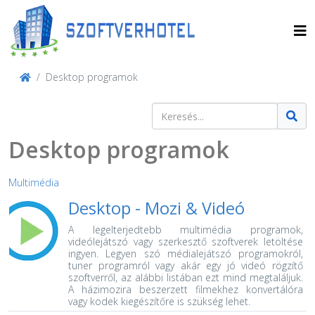
Desktop programok
Keresés
Type 2 or more characters for result
Desktop programok
Multimédia
Desktop -
Mozi & Videó
A legelterjedtebb multimédia programok,
videólejátszó vagy szerkesztő szoftverek letöltése
ingyen.
Legyen szó médialejátszó programokról,
tuner programról vagy akár egy jó videó rögzítő
szoftverről, az alábbi listában ezt mind megtaláljuk.
A házimozira beszerzett filmekhez konvertálóra
vagy kodek kiegészítőre is szükség lehet.