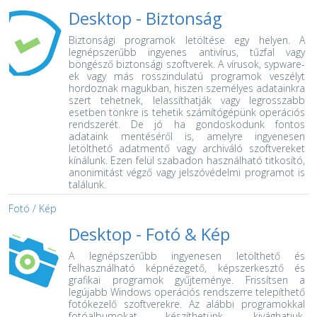
Desktop -
Biztonság
Biztonsági programok letöltése egy helyen. A
legnépszerűbb ingyenes antivírus, tűzfal vagy
böngésző biztonsági szoftverek.
A vírusok, sypware-
ek vagy más rosszindulatú programok veszélyt
hordoznak magukban, hiszen személyes adatainkra
szert tehetnek, lelassíthatják vagy legrosszabb
esetben tönkre is tehetik számítógépünk operációs
rendszerét. De jó ha gondoskodunk fontos
adataink mentéséről is, amelyre ingyenesen
letölthető adatmentő vagy archiváló szoftvereket
kínálunk. Ezen felül szabadon használható titkosító,
anonimitást végző vagy jelszóvédelmi programot is
találunk.
Fotó / Kép
Desktop -
Fotó & Kép
A legnépszerűbb ingyenesen letölthető és
felhasználható képnézegető, képszerkesztő és
grafikai programok gyűjteménye.
Frissítsen a
legújabb Windows operációs rendszerre telepíthető
fotókezelő szoftverekre. Az alábbi programokkal
fotóalbumokat készíthetünk, kivághatjuk,