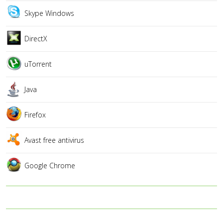
Skype Windows
DirectX
uTorrent
Java
Firefox
Avast free antivirus
Google Chrome