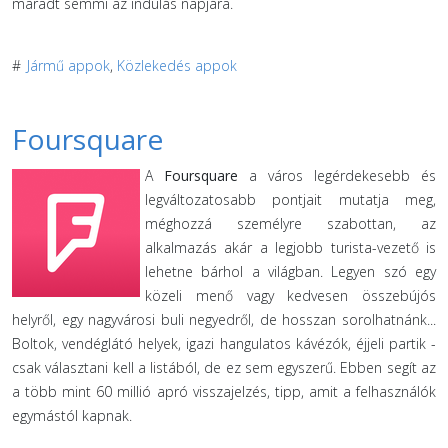
maradt semmi az indulás napjára.
#
Jármű appok
,
Közlekedés appok
Foursquare
A
Foursquare
a város legérdekesebb és
legváltozatosabb pontjait mutatja meg,
méghozzá személyre szabottan, az
alkalmazás akár a legjobb turista-vezető is
lehetne bárhol a világban. Legyen szó egy
közeli menő vagy kedvesen összebújós
helyről, egy nagyvárosi buli negyedről, de hosszan sorolhatnánk...
Boltok, vendéglátó helyek, igazi hangulatos kávézók, éjjeli partik -
csak választani kell a listából, de ez sem egyszerű. Ebben segít az
a több mint 60 millió apró visszajelzés, tipp, amit a felhasználók
egymástól kapnak.