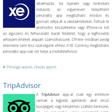
alkalmazás, ha nyaralni vagy kirándulni
indulunk: az ingyenesen telepíthető
pénzváltó app megbízható módon és
gyorsan váltja át a valutaértékeket. Töltsük le
androidos készülékekre vagy iPhone-ra ezt
az egyszerű és felhasználó barát felületet, hogy a legfrissebb
árfolyam-értékek alapján számolhassunk. Off-line módban pedig
internetre sem lesz szükségünk ehhez. A XE Currency megbízható
pénzváltó app-nak ott helye a mobiltelefonon.
#
Pénzügyi appok
,
Utazás appok
TripAdvisor
A
TripAdvisor
app-al csak egy érintésre
vannak a legjobb ajánlatok: akár olcsó
buszjegyet, vagy kényelmes szállást keresünk,