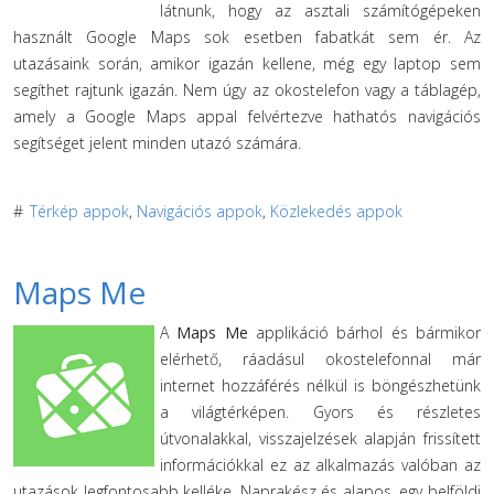
látnunk, hogy az asztali számítógépeken
használt Google Maps sok esetben fabatkát sem ér. Az
utazásaink során, amikor igazán kellene, még egy laptop sem
segíthet rajtunk igazán. Nem úgy az okostelefon vagy a táblagép,
amely a Google Maps appal felvértezve hathatós navigációs
segítséget jelent minden utazó számára.
#
Térkép appok
,
Navigációs appok
,
Közlekedés appok
Maps Me
A
Maps Me
applikáció bárhol és bármikor
elérhető, ráadásul okostelefonnal már
internet hozzáférés nélkül is böngészhetünk
a világtérképen. Gyors és részletes
útvonalakkal, visszajelzések alapján frissített
információkkal ez az alkalmazás valóban az
utazások legfontosabb kelléke. Naprakész és alapos, egy belföldi