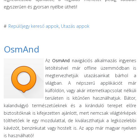
egyszerűen és gyorsan nyélbe ütheti!
#
Repülőjegy kereső appok
,
Utazás appok
OsmAnd
Az
OsmAnd
navigációs alkalmazás ingyenes
letöltésével már offline üzemmódban is
megtervezhetjük utazásainkat bárhol a
világban. A népszerű applikációt már
külföldön, vagy akár internetkapcsolat nélküli
területen is kitűnően használhatjuk. Bátor,
kalandvágyó természetűeknek és a kiránduló terepet előre
biztosítóknak is kifejezetten ajánlott, mert nemcsak világtérképek
tölthetőek le egy mozdulattal, de kiválaszthatjuk a legközelebbi
kávézót, benzinkutat vagy hostelt is. Az app már magyar nyelven
is használható!