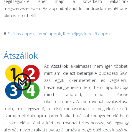
segítségünkre lehet majd a következő vakációnk
megszervezésében. Az app hibátlanul fut androidon és iPhone-
okra is letölthető.
#
Szállás appok
,
Jármű appok
,
Repülőjegy kereső appok
Átszállok
Az
Átszállok
alkalmazás nem ígér többet,
mint ami de azt betartja! A budapesti BKV-
zás egyik kikerülhetetlen és végtelenül
hasznosingyenesen letölthető applikációja
mind android, mind iPhone
okostelefonokra.A metróvonal kiválasztása
több, mint egyszerű, a felső menüsorban a megfelelő színű-
számú metró ikonjára történő rákattintással könnyedén elérhető
s ekkor elénk tárul a kért metróvonal teljes hossza, sőt egy-egy
állomás nevére rákattintva az állomásra begördülő kocsik száma