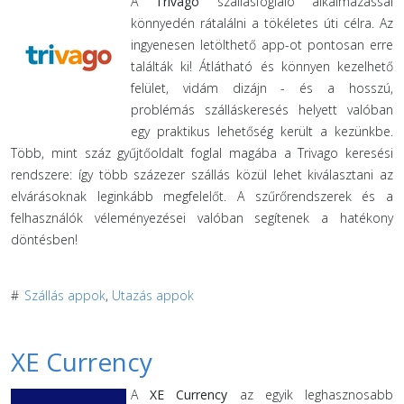
A
Trivago
szállásfoglaló alkalmazással
könnyedén rátalálni a tökéletes úti célra. Az
ingyenesen letölthető app-ot pontosan erre
találták ki! Átlátható és könnyen kezelhető
felület, vidám dizájn - és a hosszú,
problémás szálláskeresés helyett valóban
egy praktikus lehetőség került a kezünkbe.
Több, mint száz gyűjtőoldalt foglal magába a Trivago keresési
rendszere: így több százezer szállás közül lehet kiválasztani az
elvárásoknak leginkább megfelelőt. A szűrőrendszerek és a
felhasználók véleményezései valóban segítenek a hatékony
döntésben!
#
Szállás appok
,
Utazás appok
XE Currency
A
XE Currency
az egyik leghasznosabb