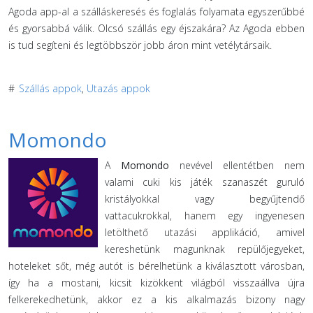
Agoda app-al a szálláskeresés és foglalás folyamata egyszerűbbé
és gyorsabbá válik. Olcsó szállás egy éjszakára? Az Agoda ebben
is tud segíteni és legtöbbször jobb áron mint vetélytársaik.
#
Szállás appok
,
Utazás appok
Momondo
A
Momondo
nevével ellentétben nem
valami cuki kis játék szanaszét guruló
kristályokkal vagy begyűjtendő
vattacukrokkal, hanem egy ingyenesen
letölthető utazási applikáció, amivel
kereshetünk magunknak repülőjegyeket,
hoteleket sőt, még autót is bérelhetünk a kiválasztott városban,
így ha a mostani, kicsit kizökkent világból visszaállva újra
felkerekedhetünk, akkor ez a kis alkalmazás bizony nagy