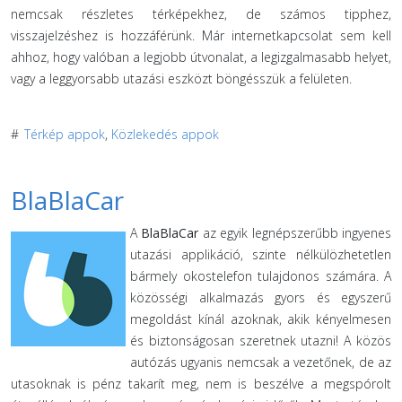
nemcsak részletes térképekhez, de számos tipphez,
visszajelzéshez is hozzáférünk. Már internetkapcsolat sem kell
ahhoz, hogy valóban a legjobb útvonalat, a legizgalmasabb helyet,
vagy a leggyorsabb utazási eszközt böngésszük a felületen.
#
Térkép appok
,
Közlekedés appok
BlaBlaCar
A
BlaBlaCar
az egyik legnépszerűbb ingyenes
utazási applikáció, szinte nélkülözhetetlen
bármely okostelefon tulajdonos számára. A
közösségi alkalmazás gyors és egyszerű
megoldást kínál azoknak, akik kényelmesen
és biztonságosan szeretnek utazni! A közös
autózás ugyanis nemcsak a vezetőnek, de az
utasoknak is pénz takarít meg, nem is beszélve a megspórolt