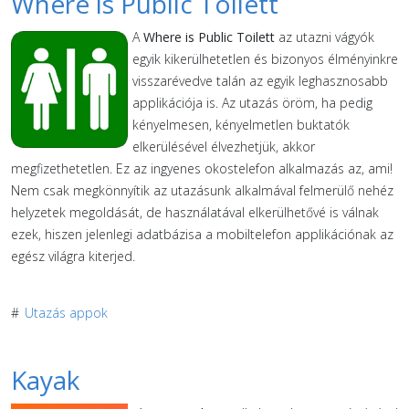
Where is Public Toilett
A
Where is Public Toilett
az utazni vágyók
egyik kikerülhetetlen és bizonyos élményinkre
visszarévedve talán az egyik leghasznosabb
applikációja is. Az utazás öröm, ha pedig
kényelmesen, kényelmetlen buktatók
elkerülésével élvezhetjük, akkor
megfizethetetlen. Ez az ingyenes okostelefon alkalmazás az, ami!
Nem csak megkönnyítik az utazásunk alkalmával felmerülő nehéz
helyzetek megoldását, de használatával elkerülhetővé is válnak
ezek, hiszen jelenlegi adatbázisa a mobiltelefon applikációnak az
egész világra kiterjed.
#
Utazás appok
Kayak