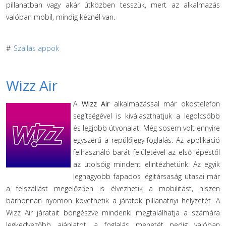
pillanatban vagy akár útközben tesszük, mert az alkalmazás
valóban mobil, mindig kéznél van.
#
Szállás appok
Wizz Air
A
Wizz Air
alkalmazással már okostelefon
segítségével is kiválaszthatjuk a legolcsóbb
és legjobb útvonalat. Még sosem volt ennyire
egyszerű a repülőjegy foglalás. Az applikáció
felhasználó barát felületével az első lépéstől
az utolsóig mindent elintézhetünk. Az egyik
legnagyobb fapados légitársaság utasai már
a felszállást megelőzően is élvezhetik a mobilitást, hiszen
bárhonnan nyomon követhetik a járatok pillanatnyi helyzetét. A
Wizz Air járatait böngészve mindenki megtalálhatja a számára
legkedvezőbb ajánlatot, a foglalás menetét pedig valóban