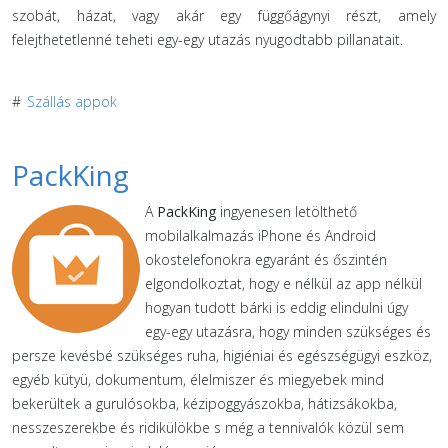
szobát, házat, vagy akár egy függőágynyi részt, amely
felejthetetlenné teheti egy-egy utazás nyugodtabb pillanatait.
#
Szállás appok
PackKing
A
PackKing
ingyenesen letölthető
mobilalkalmazás iPhone és Android
okostelefonokra egyaránt és őszintén
elgondolkoztat, hogy e nélkül az app nélkül
hogyan tudott bárki is eddig elindulni úgy
egy-egy utazásra, hogy minden szükséges és
persze kevésbé szükséges ruha, higiéniai és egészségügyi eszköz,
egyéb kütyü, dokumentum, élelmiszer és miegyebek mind
bekerültek a gurulósokba, kézipoggyászokba, hátizsákokba,
nesszeszerekbe és ridikülökbe s még a tennivalók közül sem