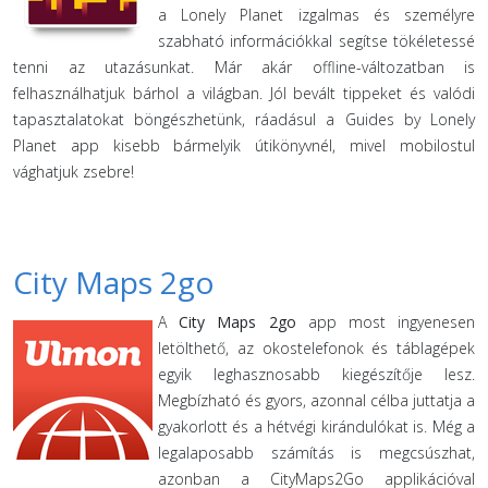
a Lonely Planet izgalmas és személyre
szabható információkkal segítse tökéletessé
tenni az utazásunkat. Már akár offline-változatban is
felhasználhatjuk bárhol a világban. Jól bevált tippeket és valódi
tapasztalatokat böngészhetünk, ráadásul a Guides by Lonely
Planet app kisebb bármelyik útikönyvnél, mivel mobilostul
vághatjuk zsebre!
City Maps 2go
A
City Maps 2go
app most ingyenesen
letölthető, az okostelefonok és táblagépek
egyik leghasznosabb kiegészítője lesz.
Megbízható és gyors, azonnal célba juttatja a
gyakorlott és a hétvégi kirándulókat is. Még a
legalaposabb számítás is megcsúszhat,
azonban a CityMaps2Go applikációval