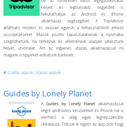
de az ismeretlen város legegzotikusabb
helyeit és legbulisabb negyedeit is
felkutathatjuk az Android és iPhone
alkalmazás segítségével. A TripAdvisor
átlátható módon és okosan egyesíti a felhasználóktól érkező
visszajelzéseket. Mások pozitív tapasztalatainak a nyomába
szegődhetünk, ha térképük és véleményük alapján választunk
helyet, útvonalat. Ám az ingyenes utazás alkalmazással mi
magunk is tippeket adhatunk bárkinek.
#
Szállás appok
,
Utazás appok
Guides by Lonely Planet
A
Guides by Lonely Planet
alkalmazással
végre androidos készülékkel és iPhone-nal is
elérhető a világ egyik legnépszerűbb
útikalauza. Töltsük le ingyen az app-pot, hogy