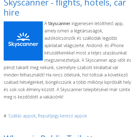
Skyscanner - flights, hotels, car
hire
A
Skyscanner
ingyenesen letölthető app,
amely ismeri a légitársaságok,
autókölcsönzők és szállodák legjobb
ajánlatait világszerte. Andorid- és iPhone
készülékeinkkel most a teljes utazásunkat
megszervezhetjük. A Skyscanner app időt és
pénzt takarít meg nekünk, személyre szabott kínálattal vár
minden felhasználót! Ha nincs ötletünk, hol töltsük a következő
szabad hétvégénket, böngésszünk a több milliónyi kipróbált hely
és sok-sok élmény között. A Skyscanner telepítésével már szinte
meg is kezdődött a vakációnk!
#
Szállás appok
,
Repülőjegy kereső appok