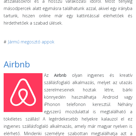
átszállásokról és a hosszú várakozási időről. Most tényleg
másodpercek alatt egymásra találhatunk azzal, akivel egy irányba
tartunk, hiszen online már egy kattintással elérhetőek és
hirdethetőek a szabad ülések.
#
Jármű megosztó appok
Airbnb
Az
Airbnb
olyan ingyenes és kreatív
szállásfoglaló alkalmazás, melyet az utazás
szerelmeseinek hoztak létre, bárki
könnyedén használhatja Android vagy
iPhonon telefonon keresztül. Néhány
egyszerű mozdulattal is megtalálható a
tökéletes szállás! A legérdekesebb helyekre kalauzol el ez
ingyenes szállásfoglaló alkalmazás, amely már magyar nyelven is
elérhető. Mindenki személyre szabottan megtalálhatja azt a