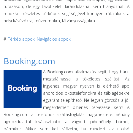
túrázáson, de egy távol-keleti kirándulásnál sem hiányozhat. A
rendkívül részletes térképek segítségével könnyen rátalálunk a
helyi kávézókra, múzeumokra, látványosságokra.
#
Térkép appok
,
Navigációs appok
Booking.com
A
Booking.com
alkalmazás segít, hogy bárki
megtalálhassa a tökéletes szállást. Az
ingyenes, magyar nyelven is elérhető app
androidos okostelefonokra és táblagépekre
egyaránt telepíthető. Ne legyen görcsös a jól
megérdemelt pihenés tervezése sem! A
Booking.com a telefonos szállásfoglalás nagymestere: néhány
ujjmozdulattal kiválasztható a vágyott pihenőhely, bárhol,
bármikor. Akkor sem kell ráfizetni, ha mindezt az utolsó