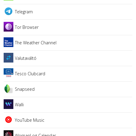
Telegram
Tor Browser
The Weather Channel
Valutaváltó
Tesco Clubcard
Snapseed
Walli
YouTube Music
WomanLog Calendar