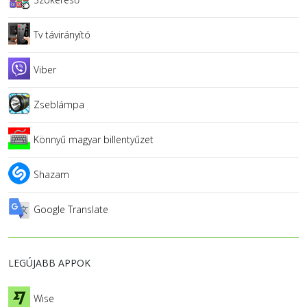
Tv távirányító
Viber
Zseblámpa
Könnyű magyar billentyűzet
Shazam
Google Translate
LEGÚJABB APPOK
Wise