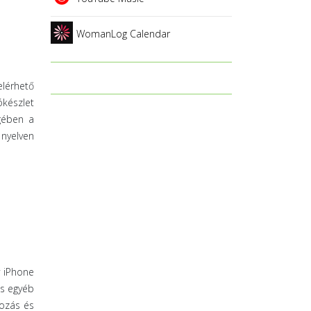
WomanLog Calendar
lérhető
készlet
égében a
 nyelven
y iPhone
és egyéb
kozás és