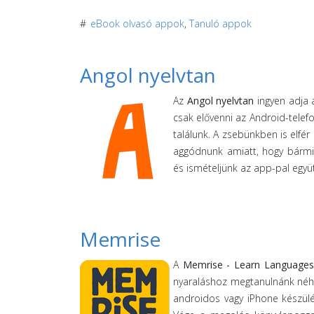
#
eBook olvasó appok
,
Tanuló appok
Angol nyelvtan
Az
Angol nyelvtan
ingyen adja 
csak elővenni az Android-telefo
találunk. A zsebünkben is elfér 
aggódnunk amiatt, hogy bármit
és ismételjünk az app-pal együt
Memrise
A
Memrise - Learn Languages
nyaraláshoz megtanulnánk néhá
androidos vagy iPhone készülé