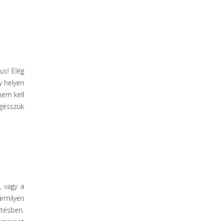
us! Elég
y helyen
nem kell
ngésszük
, vagy a
ármilyen
jtésben.