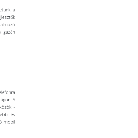
etünk a
lesztők
rtalmazó
s igazán
elefonra
lágon. A
zközök -
sebb és
jó mobil