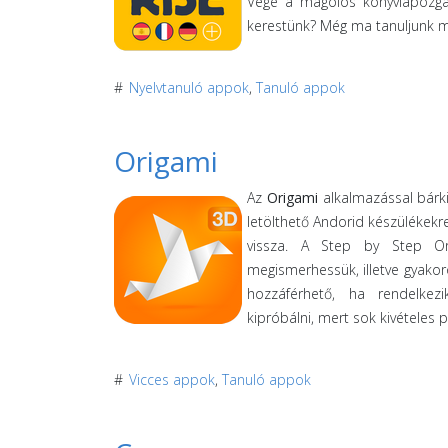
Vége a magolós könyvlapozga
kerestünk? Még ma tanuljunk me
#
Nyelvtanuló appok
,
Tanuló appok
Origami
Az
Origami
alkalmazással bárki
letölthető Andorid készülékekr
vissza. A Step by Step Ori
megismerhessük, illetve gyakor
hozzáférhető, ha rendelkez
kipróbálni, mert sok kivételes 
#
Vicces appok
,
Tanuló appok