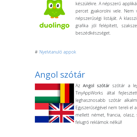
készülékre. A népszerű applik
percet gyakorolni vele. Nem 
népszerűségi listáját. A klassz
grafika jól felépített, szaks
beszédkészséget.
#
Nyelvtanuló appok
Angol szótár
Az
Angol szótár
szótár a leg
TinyAppWorks által fejleszt
leghasznosabb szótár alkalma
Egyszerűségével nem tereli el a
mellett német, francia, olasz,
felugró reklámok nélkül!