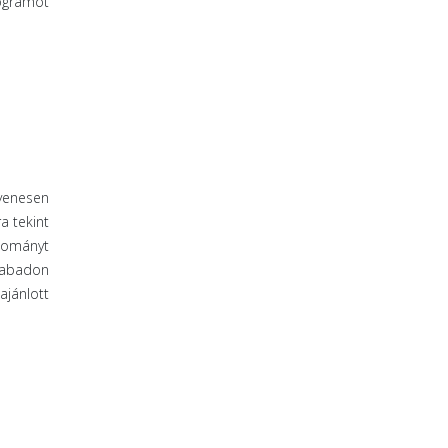
ogramot
gyenesen
a tekint
dományt
szabadon
jánlott