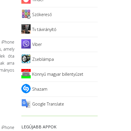
Szókereső
Tv távirányító
y iPhone
Viber
s, amely
dek óta
Zseblámpa
ak arra
ományos
Könnyű magyar billentyűzet
Shazam
Google Translate
LEGÚJABB APPOK
y iPhone