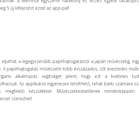
tásnak: a Memrise egyszerre hatékony és vicces! Egyedi oktatópr
g 5 új kifejezést ezzel az app-pal!
 eljuthat a legegyszerűbb papírhajtogatástól a japán művészetig, in
e. A papírhajtogatás művészete több évszázados, sőt évezredes múltr
gami alkalmazás segítséget jelent, hogy ezt a kivételes tu
olhassuk. Az applikáció ingyenesen letölthető, tehát bárki számára 
ik megfelelő készülékkel. Művészetkedvelőknek mindenképpen a
percet szerezhet!