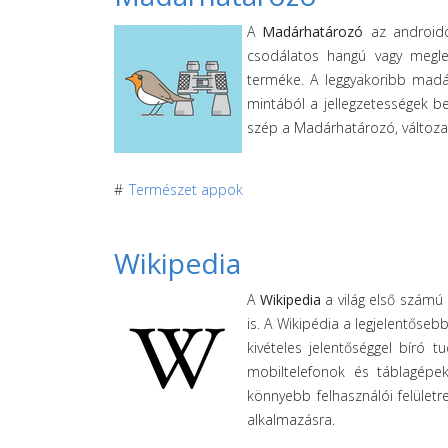
A
Madárhatározó
az androido
csodálatos hangú vagy meglep
terméke. A leggyakoribb madár
mintából a jellegzetességek be
szép a Madárhatározó, változa
#
Természet appok
Wikipedia
A
Wikipedia
a világ első számú 
is. A Wikipédia a legjelentőse
kivételes jelentőséggel bíró 
mobiltelefonok és táblagépe
könnyebb felhasználói felületr
alkalmazásra.