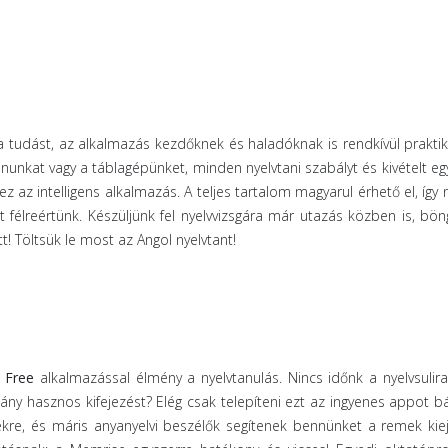
a tudást, az alkalmazás kezdőknek és haladóknak is rendkívül praktik
nunkat vagy a táblagépünket, minden nyelvtani szabályt és kivételt eg
ez az intelligens alkalmazás. A teljes tartalom magyarul érhető el, így 
 félreértünk. Készüljünk fel nyelvvizsgára már utazás közben is, bö
t! Töltsük le most az Angol nyelvtant!
 Free
alkalmazással élmény a nyelvtanulás. Nincs időnk a nyelvsulira
ny hasznos kifejezést? Elég csak telepíteni ezt az ingyenes appot b
kre, és máris anyanyelvi beszélők segítenek bennünket a remek kie