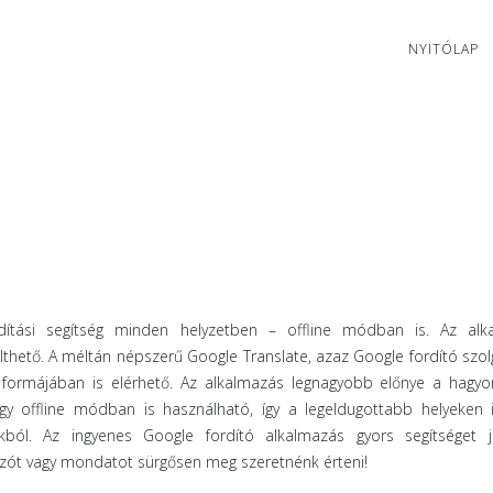
NYITÓLAP
ítási segítség minden helyzetben – offline módban is. Az alk
lthető. A méltán népszerű Google Translate, azaz Google fordító szol
 formájában is elérhető. Az alkalmazás legnagyobb előnye a hagy
gy offline módban is használható, így a legeldugottabb helyeken 
ból. Az ingyenes Google fordító alkalmazás gyors segítséget j
zót vagy mondatot sürgősen meg szeretnénk érteni!