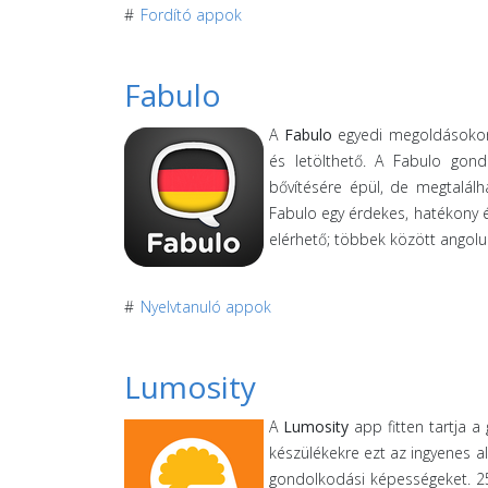
#
Fordító appok
Fabulo
A
Fabulo
egyedi megoldásokon 
és letölthető. A Fabulo gon
bővítésére épül, de megtalálh
Fabulo egy érdekes, hatékony 
elérhető; többek között angolul,
#
Nyelvtanuló appok
Lumosity
A
Lumosity
app fitten tartja a
készülékekre ezt az ingyenes al
gondolkodási képességeket. 25