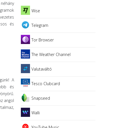
i néhány
ogramok
Wise
lvezetes
rásos és
Telegram
Tor Browser
The Weather Channel
Valutaváltó
günk! A
Tesco Clubcard
jobb és
yönyörű.
Snapseed
Az angol
rtalmaz,
Walli
YouTube Music