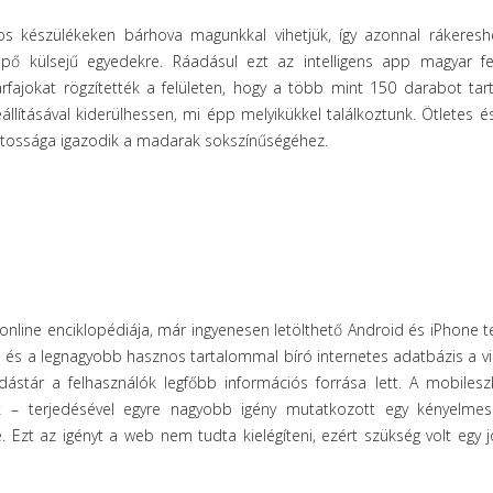
s készülékeken bárhova magunkkal vihetjük, így azonnal rákeresh
ő külsejű egyedekre. Ráadásul ezt az intelligens app magyar fej
fajokat rögzítették a felületen, hogy a több mint 150 darabot ta
állításával kiderülhessen, mi épp melyikükkel találkoztunk. Ötletes é
tossága igazodik a madarak sokszínűségéhez.
online enciklopédiája, már ingyenesen letölthető Android és iPhone t
bb és a legnagyobb hasznos tartalommal bíró internetes adatbázis a vi
tudástár a felhasználók legfőbb információs forrása lett. A mobiles
k – terjedésével egyre nagyobb igény mutatkozott egy kényelme
e. Ezt az igényt a web nem tudta kielégíteni, ezért szükség volt egy 