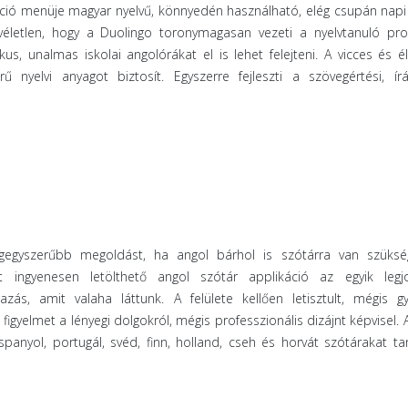
áció menüje magyar nyelvű, könnyedén használható, elég csupán nap
véletlen, hogy a Duolingo toronymagasan vezeti a nyelvtanuló pr
ikus, unalmas iskolai angolórákat el is lehet felejteni. A vicces és é
zerű nyelvi anyagot biztosít. Egyszerre fejleszti a szövegértési, í
egyszerűbb megoldást, ha angol bárhol is szótárra van szüksé
ett ingyenesen letölthető angol szótár applikáció az egyik leg
zás, amit valaha láttunk. A felülete kellően letisztult, mégis g
 figyelmet a lényegi dolgokról, mégis professzionális dizájnt képvisel. 
 spanyol, portugál, svéd, finn, holland, cseh és horvát szótárakat ta