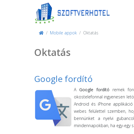
Mobile appok
Oktatás
Oktatás
Google fordító
A
Google fordító
remek ford
okostelefonnal ingyenesen letö
Android és iPhone applikáció
webes felülettel szemben, ho
bennünket a nyelvi gubancok
mindennapokban, ha egy-egy s