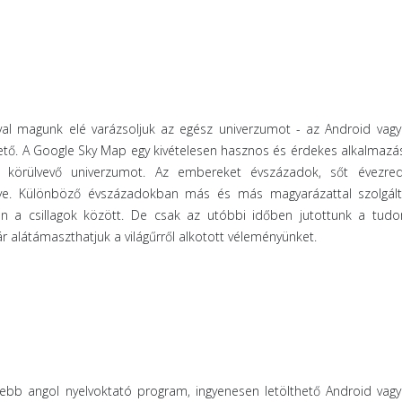
val magunk elé varázsoljuk az egész univerzumot - az Android vag
hető. A Google Sky Map egy kivételesen hasznos és érdekes alkalmazá
t körülvevő univerzumot. Az embereket évszázadok, sőt évezre
télye. Különböző évszázadokban más és más magyarázattal szolgált
an a csillagok között. De csak az utóbbi időben jutottunk a tud
ár alátámaszthatjuk a világűrről alkotott véleményünket.
sebb angol nyelvoktató program, ingyenesen letölthető Android vag