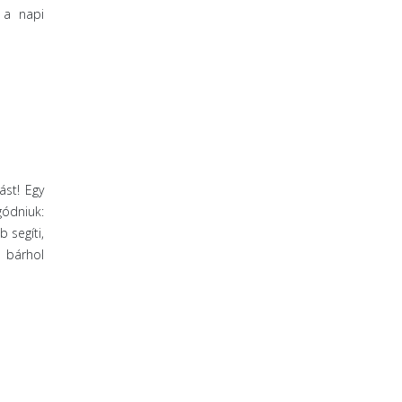
 a napi
st! Egy
gódniuk:
 segíti,
 bárhol