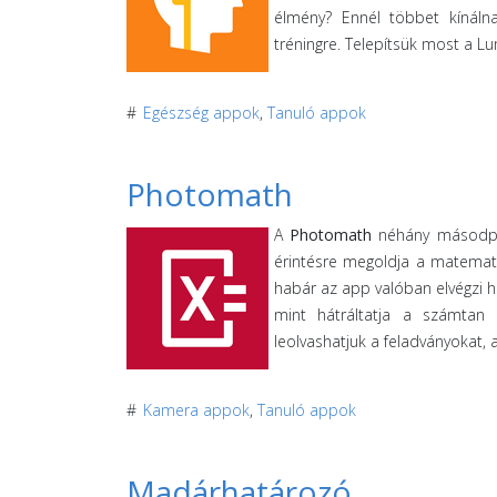
élmény? Ennél többet kínáln
tréningre. Telepítsük most a Lu
#
Egészség appok
,
Tanuló appok
Photomath
A
Photomath
néhány másodperc
érintésre megoldja a matemati
habár az app valóban elvégzi h
mint hátráltatja a számtan 
leolvashatjuk a feladványokat, 
#
Kamera appok
,
Tanuló appok
Madárhatározó