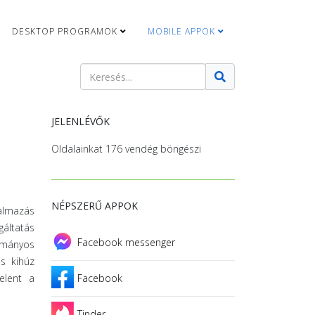
DESKTOP PROGRAMOK
MOBILE APPOK
Keresés
Type 2 or more characters for results.
JELENLÉVŐK
Oldalainkat 176 vendég böngészi
NÉPSZERŰ APPOK
almazás
gáltatás
Facebook messenger
ományos
is kihúz
elent a
Facebook
Tinder