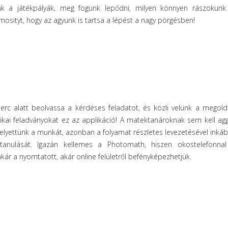
ak a játékpályák, meg fogunk lepődni, milyen könnyen rászokunk
mosityt, hogy az agyunk is tartsa a lépést a nagy pörgésben!
 alatt beolvassa a kérdéses feladatot, és közli velünk a megoldá
kai feladványokat ez az applikáció! A matektanároknak sem kell ag
elyettünk a munkát, azonban a folyamat részletes levezetésével inkább
tanulását. Igazán kellemes a Photomath, hiszen okostelefonnal
akár a nyomtatott, akár online felületről befényképezhetjük.