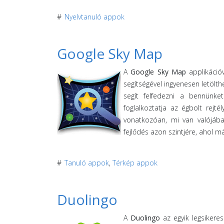
#
Nyelvtanuló appok
Google Sky Map
A
Google Sky Map
applikáció
segítségével ingyenesen letölt
segít felfedezni a bennünke
foglalkoztatja az égbolt rej
vonatkozóan, mi van valójáb
fejlődés azon szintjére, ahol m
#
Tanuló appok
,
Térkép appok
Duolingo
A
Duolingo
az egyik legsikere