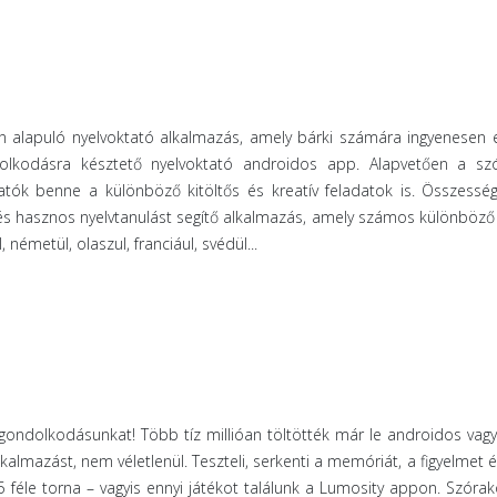
alapuló nyelvoktató alkalmazás, amely bárki számára ingyenesen e
dolkodásra késztető nyelvoktató androidos app. Alapvetően a szó
atók benne a különböző kitöltős és kreatív feladatok is. Összess
és hasznos nyelvtanulást segítő alkalmazás, amely számos különböző
 németül, olaszul, franciául, svédül...
 gondolkodásunkat! Több tíz millióan töltötték már le androidos vag
kalmazást, nem véletlenül. Teszteli, serkenti a memóriát, a figyelmet 
 féle torna – vagyis ennyi játékot találunk a Lumosity appon. Szóra