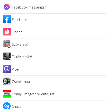
Facebook messenger
Facebook
Tinder
Szókereső
Tv távirányító
Viber
Zseblámpa
Könnyű magyar billentyűzet
Shazam