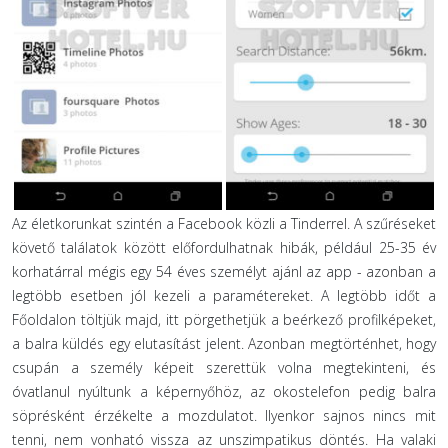
Az életkorunkat szintén a Facebook közli a Tinderrel. A szűréseket
követő találatok között előfordulhatnak hibák, például 25-35 év
korhatárral mégis egy 54 éves személyt ajánl az app - azonban a
legtöbb esetben jól kezeli a paramétereket. A legtöbb időt a
Főoldalon töltjük majd, itt pörgethetjük a beérkező profilképeket,
a balra küldés egy elutasítást jelent. Azonban megtörténhet, hogy
csupán a személy képeit szerettük volna megtekinteni, és
óvatlanul nyúltunk a képernyőhöz, az okostelefon pedig balra
söprésként érzékelte a mozdulatot. Ilyenkor sajnos nincs mit
tenni, nem vonható vissza az unszimpatikus döntés. Ha valaki