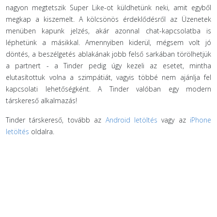
nagyon megtetszik Super Like-ot küldhetünk neki, amit egyből
megkap a kiszemelt. A kölcsönös érdeklődésről az Üzenetek
menüben kapunk jelzés, akár azonnal chat-kapcsolatba is
léphetünk a másikkal. Amennyiben kiderül, mégsem volt jó
döntés, a beszélgetés ablakának jobb felső sarkában törölhetjük
a partnert - a Tinder pedig úgy kezeli az esetet, mintha
elutasítottuk volna a szimpátiát, vagyis többé nem ajánlja fel
kapcsolati lehetőségként. A Tinder valóban egy modern
társkereső alkalmazás!
Tinder társkereső, tovább az
Android letöltés
vagy az
iPhone
letöltés
oldalra.