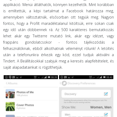
applikáció. Menüi átláthatók, könnyen kezelhetők. Mint korábban
is említettük, a képi tartalmat a Facebook határozza meg,
amennyiben változtatnák, elsősorban ott tegyük meg. Nagyon
fontos, hogy a Profilt maradéktalanul kitöltsük, erre sokan csak
egy idő után döbbennek rá. Az 500 karakteres bemutatkozás
lehet akár egy Twitterre mutató link, akár egy idézet, vagy
frappáns gondolatcsokor - fontos tájékozódás a
felhasználóknak, ebből alkothatnak véleményt rólunk! A letöltés
után a telefonunkra érkezik egy kód, ezzel tudjuk aktiválni a
Tindert. A Beállításokkal szabjuk meg a keresés alapfeltételeit, és
saját alapadatainkat is rögzíthetjük.