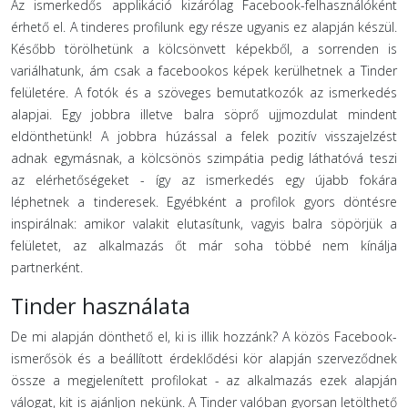
Az ismerkedős applikáció kizárólag Facebook-felhasználóként
érhető el. A tinderes profilunk egy része ugyanis ez alapján készül.
Később törölhetünk a kölcsönvett képekből, a sorrenden is
variálhatunk, ám csak a facebookos képek kerülhetnek a Tinder
felületére. A fotók és a szöveges bemutatkozók az ismerkedés
alapjai. Egy jobbra illetve balra söprő ujjmozdulat mindent
eldönthetünk! A jobbra húzással a felek pozitív visszajelzést
adnak egymásnak, a kölcsönös szimpátia pedig láthatóvá teszi
az elérhetőségeket - így az ismerkedés egy újabb fokára
léphetnek a tinderesek. Egyébként a profilok gyors döntésre
inspirálnak: amikor valakit elutasítunk, vagyis balra söpörjük a
felületet, az alkalmazás őt már soha többé nem kínálja
partnerként.
Tinder használata
De mi alapján dönthető el, ki is illik hozzánk? A közös Facebook-
ismerősök és a beállított érdeklődési kör alapján szerveződnek
össze a megjelenített profilokat - az alkalmazás ezek alapján
válogat, kit is ajánljon nekünk. A Tinder valóban gyorsan letölthető