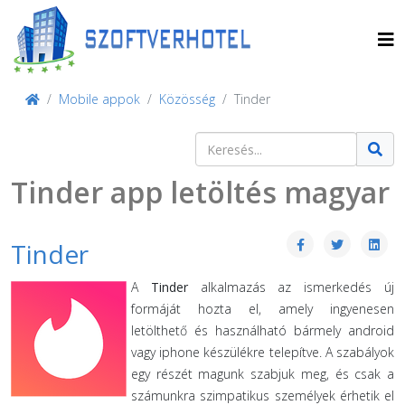
Mobile appok
Közösség
Tinder
Keresés
Type 2 or more characters for result
Tinder app letöltés magyar
Tinder
A
Tinder
alkalmazás az ismerkedés új
formáját hozta el, amely ingyenesen
letölthető és használható bármely android
vagy iphone készülékre telepítve. A szabályok
egy részét magunk szabjuk meg, és csak a
számunkra szimpatikus személyek érhetik el