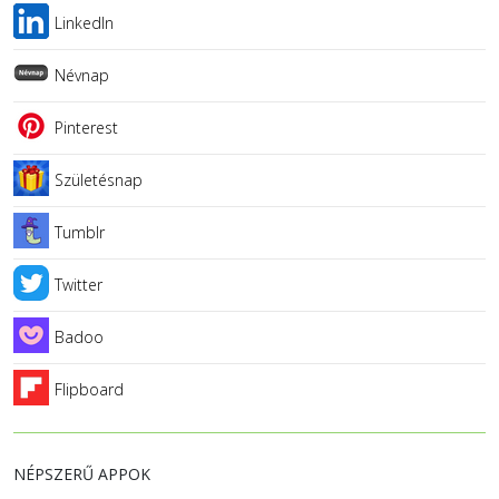
LinkedIn
Névnap
Pinterest
Születésnap
Tumblr
Twitter
Badoo
Flipboard
NÉPSZERŰ APPOK