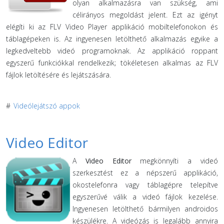
olyan alkalmazásra van szükség, ami
célirányos megoldást jelent. Ezt az igényt
elégíti ki az FLV Video Player applikáció mobiltelefonokon és
táblagépeken is. Az ingyenesen letölthető alkalmazás egyike a
legkedveltebb videó programoknak. Az applikáció roppant
egyszerű funkciókkal rendelkezik; tökéletesen alkalmas az FLV
fájlok letöltésére és lejátszására.
#
Videólejátszó appok
Video Editor
A
Video Editor
megkönnyíti a videó
szerkesztést ez a népszerű applikáció,
okostelefonra vagy táblagépre telepítve
egyszerűvé válik a videó fájlok kezelése.
Ingyenesen letölthető bármilyen androidos
készülékre. A videózás is legalább annyira