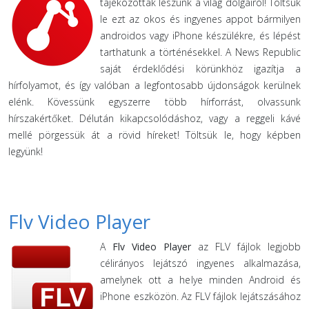
tájékozottak leszünk a világ dolgairól! Töltsük
le ezt az okos és ingyenes appot bármilyen
androidos vagy iPhone készülékre, és lépést
tarthatunk a történésekkel. A News Republic
saját érdeklődési körünkhöz igazítja a
hírfolyamot, és így valóban a legfontosabb újdonságok kerülnek
elénk. Kövessünk egyszerre több hírforrást, olvassunk
hírszakértőket. Délután kikapcsolódáshoz, vagy a reggeli kávé
mellé pörgessük át a rövid híreket! Töltsük le, hogy képben
legyünk!
Flv Video Player
A
Flv Video Player
az FLV fájlok legjobb
célirányos lejátszó ingyenes alkalmazása,
amelynek ott a helye minden Android és
iPhone eszközön. Az FLV fájlok lejátszásához