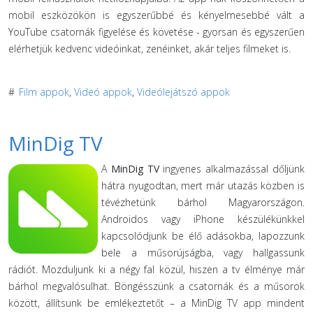
mobil eszközökön is egyszerűbbé és kényelmesebbé vált a
YouTube csatornák figyelése és követése - gyorsan és egyszerűen
elérhetjük kedvenc videóinkat, zenéinket, akár teljes filmeket is.
#
Film appok
,
Videó appok
,
Videólejátszó appok
MinDig TV
A
MinDig TV
ingyenes alkalmazással dőljünk
hátra nyugodtan, mert már utazás közben is
tévézhetünk bárhol Magyarországon.
Androidos vagy iPhone készülékünkkel
kapcsolódjunk be élő adásokba, lapozzunk
bele a műsorújságba, vagy hallgassunk
rádiót. Mozduljunk ki a négy fal közül, hiszen a tv élménye már
bárhol megvalósulhat. Böngésszünk a csatornák és a műsorok
között, állítsunk be emlékeztetőt – a MinDig TV app mindent