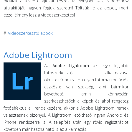
oldalak a kisebb fájlokat részesítik előnyben – a VideoShow
átalakítóját nagyon fogjuk szeretni! Töltsük le az appot, mert
ezzel élmény lesz a videoszerkesztés!
#
Videószerkesztő appok
Adobe Lightroom
Az
Adobe Lightroom
az egyik legjobb
fotószerkesztő alkalmazása
okostelefonokra. Ha olyan fotómanipulációs
eszközre van szükség, ami bármikor
bevethető, amin könnyedén
szerkeszthetőek a képek és ahol rengeteg
fotóeffektus áll rendelkezésre, akkor a Adobe Lightroom remek
választásnak bizonyul. A Lightroom letölthető ingyen Android és
iPhone rendszerre is. A telepítés után egy rövid regisztrációt
követően már használható is az alkalmazás.