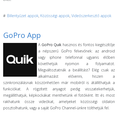
#
Billentyűzet appok
,
Közösségi appok
,
Videószerkesztő appok
GoPro App
A
GoPro Quik
hasznos és fontos kiegészítője
a népszerű GoPro felvevőnek: az android
vagy iphone telefonnal ugyanis élőben
követhetjük nyomon a folyamatot.
Megváltoztatnák a beállítást? Elég csak az
alkalmazást elővenni, hiszen a
szinkronizálásnak köszönhetően már mobilról is átállíthatjuk a
funkciókat. A rögzített anyagot pedig visszatekerhetjük,
megállíthatjuk, képkockákat menthetünk el fotóként. Itt és most
rakhatunk össze videókat, amelyeket közösségi oldalon
posztolhatunk, vagy a saját GoPro Channel-ünkre tölthetjük fel.