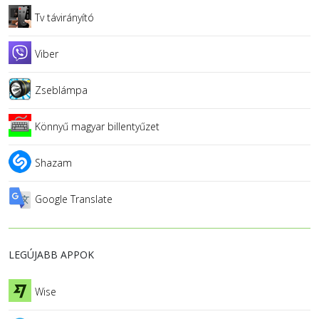
Tv távirányító
Viber
Zseblámpa
Könnyű magyar billentyűzet
Shazam
Google Translate
LEGÚJABB APPOK
Wise