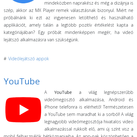
mindeközben naprakész és még a dizájnja is
szép, akkor az MX Player remek választásnak bizonyul. Miért ne
próbálnánk ki ezt az ingyenesen letölthető és használható
applikációt, amely talán a legtöbb pozitív értékelést kapta a
kategóriájában? Egy próbát mindenképpen megér, ha videó
lejátszó alkalmazásra van szükségünk.
#
Videólejátszó appok
YouTube
A
YouTube
a világ legnépszerűbb
videómegosztó alkalmazása, Android és
iPhone telefonra is elérhető! Természetesen
a YouTube sem maradhat ki a sorból! A világ
legnagyobb videómegosztója hivatalos video
alkalmazással rukkolt elő, ami új színt visz a
mobil felhasználók hétköznapjaiba. Az app-nak köszönhetően a