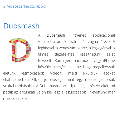
#
Videószerkesztő appok
Dubsmash
A
Dubsmash
ingyenes applikációnál
viccesebb videó alkalmazás aligha létezik! A
leghíresebb zeneszámokhoz, a legvagányabb
filmes idézetekhez készíthetünk saját
felvételt. Bármilyen androidos vagy iPhone
készülék megfelel ahhoz, hogy megalkossuk
életünk legmókásabb videóit, majd elküldjük azokat
chatüzenetben. Olyan jó csevegő, mint egy messenger, csak
sokkal mókásabb! A Dubsmash app adja a slágerrészleteket, mi
pedig az arcunkat! Vajon kié lesz a legviccesebb? Nevettünk már
ma? Töltsük le!