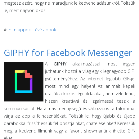
megtesz azért, hogy ne maradjunk le kedvenc adásunkról. Töltsük
le, mert nagyon okos!
#
Film appok
,
Tévé appok
GIPHY for Facebook Messenger
A
GIPHY
alkalmazással most ingyen
juthatunk hozzá a világ egyik legnagyobb GIF-
gyűjteményéhez. Az internet legjobb GIF-jei
most mind egy helyen! Az animált képek
uralják a közösségi oldalakat, nem véletlenül,
hiszen kreatívvá és izgalmassá teszik a
kommunikációt. Hatalmas mennyiségű és változatos tartalommal
várja az app a felhasználókat. Töltsük le, hogy újabb és újabb
darabokkal frissíthessük fel posztjainkat, chateléseinket! Keressük
meg a kedvenc filmünk vagy a favorit showmanünk ihlette GIF-
eket.