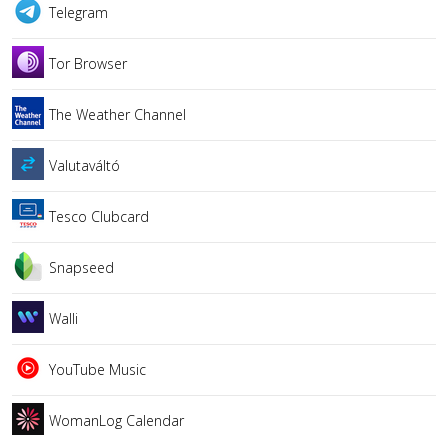
Telegram
Tor Browser
The Weather Channel
Valutaváltó
Tesco Clubcard
Snapseed
Walli
YouTube Music
WomanLog Calendar