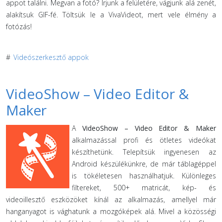
appot találni. Megvan a fotó? Írjunk a felületére, vágjunk alá zenét,
alakítsuk GIF-fé. Töltsük le a VivaVideot, mert vele élmény a
fotózás!
#
Videószerkesztő appok
VideoShow – Video Editor &
Maker
A
VideoShow – Video Editor & Maker
alkalmazással profi és ötletes videókat
készíthetünk. Telepítsük ingyenesen az
Android készülékünkre, de már táblagéppel
is tökéletesen használhatjuk. Különleges
filtereket, 500+ matricát, kép- és
videoillesztő eszközöket kínál az alkalmazás, amellyel már
hanganyagot is vághatunk a mozgóképek alá. Mivel a közösségi