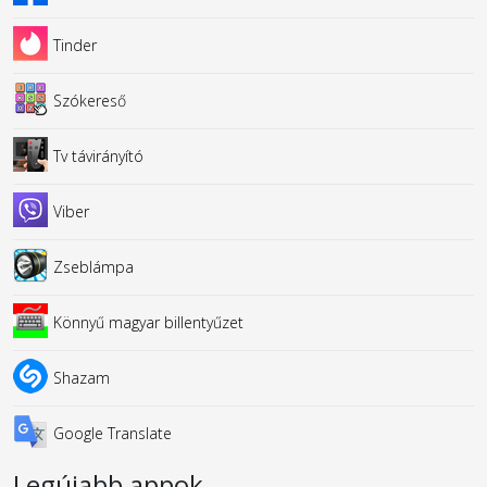
Tinder
Szókereső
Tv távirányító
Viber
Zseblámpa
Könnyű magyar billentyűzet
Shazam
Google Translate
Legújabb appok