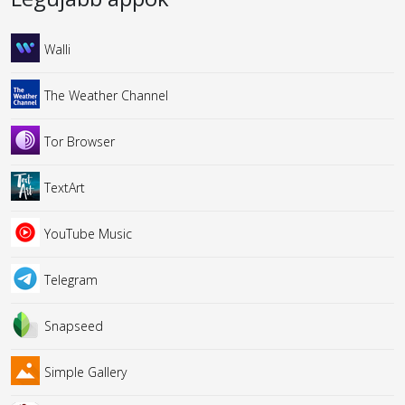
Walli
The Weather Channel
Tor Browser
TextArt
YouTube Music
Telegram
Snapseed
Simple Gallery