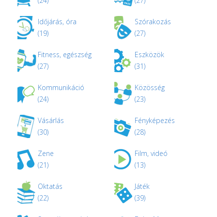
(24)
(27)
Időjárás, óra
Szórakozás
(19)
(27)
Fitness, egészség
Eszközök
(27)
(31)
Kommunikáció
Közösség
(24)
(23)
Vásárlás
Fényképezés
(30)
(28)
Zene
Film, videó
(21)
(13)
Oktatás
Játék
(22)
(39)