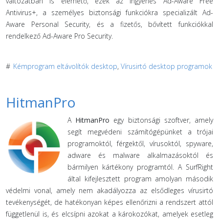
változatban is elérhető, ezek az ingyenes Ad-Aware Free
Antivirus+, a személyes biztonsági funkciókra specializált Ad-
Aware Personal Security, és a fizetős, bővített funkciókkal
rendelkező Ad-Aware Pro Security.
#
Kémprogram eltávolítók desktop
,
Vírusirtó desktop programok
HitmanPro
A
HitmanPro
egy biztonsági szoftver, amely
segít megvédeni számítógépünket a trójai
programoktól, férgektől, vírusoktól, spyware,
adware és malware alkalmazásoktól és
bármilyen kártékony programtól. A SurfRight
által kifejlesztett program amolyan második
védelmi vonal, amely nem akadályozza az elsődleges vírusirtó
tevékenységét, de hatékonyan képes ellenőrizni a rendszert attól
függetlenül is, és elcsípni azokat a károkozókat, amelyek esetleg