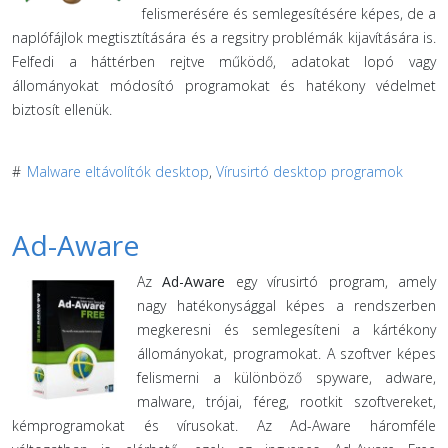
felismerésére és semlegesítésére képes, de a
naplófájlok megtisztítására és a regsitry problémák kijavítására is.
Felfedi a háttérben rejtve működő, adatokat lopó vagy
állományokat módosító programokat és hatékony védelmet
biztosít ellenük.
#
Malware eltávolítók desktop
,
Vírusirtó desktop programok
Ad-Aware
Az
Ad-Aware
egy vírusirtó program, amely
nagy hatékonysággal képes a rendszerben
megkeresni és semlegesíteni a kártékony
állományokat, programokat. A szoftver képes
felismerni a különböző spyware, adware,
malware, trójai, féreg, rootkit szoftvereket,
kémprogramokat és vírusokat. Az Ad-Aware háromféle