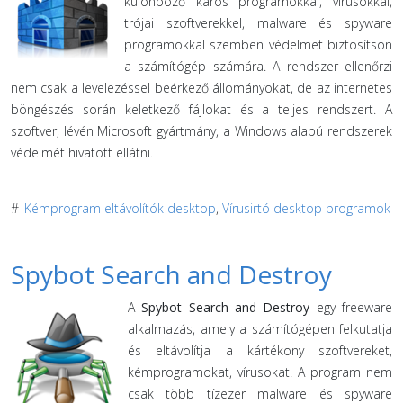
különböző káros programokkal, vírusokkal,
trójai szoftverekkel, malware és spyware
programokkal szemben védelmet biztosítson
a számítógép számára. A rendszer ellenőrzi
nem csak a levelezéssel beérkező állományokat, de az internetes
böngészés során keletkező fájlokat és a teljes rendszert. A
szoftver, lévén Microsoft gyártmány, a Windows alapú rendszerek
védelmét hivatott ellátni.
#
Kémprogram eltávolítók desktop
,
Vírusirtó desktop programok
Spybot Search and Destroy
A
Spybot Search and Destroy
egy freeware
alkalmazás, amely a számítógépen felkutatja
és eltávolítja a kártékony szoftvereket,
kémprogramokat, vírusokat. A program nem
csak több tízezer malware és spyware