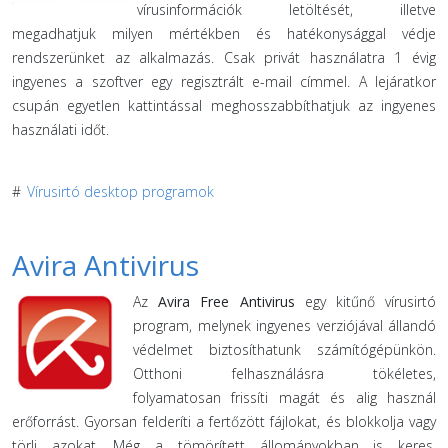
vírusinformációk letöltését, illetve
megadhatjuk milyen mértékben és hatékonysággal védje
rendszerünket az alkalmazás. Csak privát használatra 1 évig
ingyenes a szoftver egy regisztrált e-mail címmel. A lejáratkor
csupán egyetlen kattintással meghosszabbíthatjuk az ingyenes
használati időt.
#
Vírusirtó desktop programok
Avira Antivirus
Az
Avira Free Antivirus
egy kitűnő vírusirtó
program, melynek ingyenes verziójával állandó
védelmet biztosíthatunk számítógépünkön.
Otthoni felhasználásra tökéletes,
folyamatosan frissíti magát és alig használ
erőforrást. Gyorsan felderíti a fertőzött fájlokat, és blokkolja vagy
törli azokat. Még a tömörített állományokban is keres.