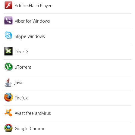
Adobe Flash Player
Viber for Windows
Skype Windows
DirectX
uTorrent
Java
Firefox
Avast free antivirus
Google Chrome