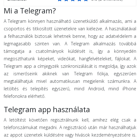
Mi a Telegram?
A Telegram könnyen használható üzenetküldő alkalmazás, ami a
csoportos és titkosított üzenetekre van kiélezve. A használatával
a felhasználók biztosak lehetnek benne, hogy az adatvédelem a
legmagasabb szinten van. A Telegram alkalmazás továbbá
támogatja a csatolmányok küldését is, így a könnyedén
megoszthatunk képeket, videókat, hangfelvételeket, fájlokat. A
Telegram app a címjegyzék szinkronizálását is megoldja, így azok
az ismerőseink akiknek van Telegram fiókja, egyszerűen
megtalálhatjuk mivel automatikusan megjelenik számunkra. A
letöltés és telepítés egyszerű, mind Android, mind iPhone
felefonokra elérhető.
Telegram app használata
A letöltést követően regisztrálnunk kell, amihez elég csak a
telefonszámukat megadni. A regisztráció után már használhatjuk
az appot üzenetek küldésére vagy hívások kezdeményezésére is.