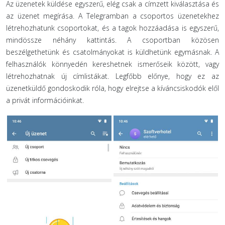
Az üzenetek küldése egyszerű, elég csak a címzett kiválasztása és
az üzenet megírása. A Telegramban a csoportos üzenetekhez
létrehozhatunk csoportokat, és a tagok hozzáadása is egyszerű,
mindössze néhány kattintás. A csoportban közösen
beszélgethetünk és csatolmányokat is küldhetünk egymásnak. A
felhasználók könnyedén kereshetnek ismerőseik között, vagy
létrehozhatnak új címlistákat. Legfőbb előnye, hogy ez az
üzenetküldő gondoskodik róla, hogy elrejtse a kíváncsiskodók elől
a privát információinkat.