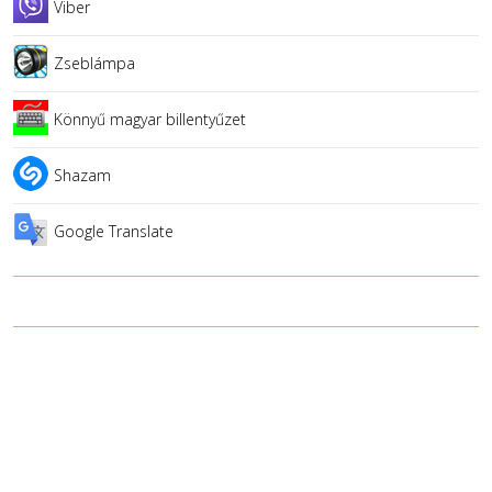
Viber
Zseblámpa
Könnyű magyar billentyűzet
Shazam
Google Translate