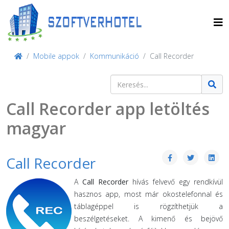
Mobile appok
Kommunikáció
Call Recorder
Keresés
Type 2 or more characters for result
Call Recorder app letöltés
magyar
Call Recorder
A
Call Recorder
hívás felvevő egy rendkívül
hasznos app, most már okostelefonnal és
táblagéppel is rögzíthetjük a
beszélgetéseket. A kimenő és bejövő