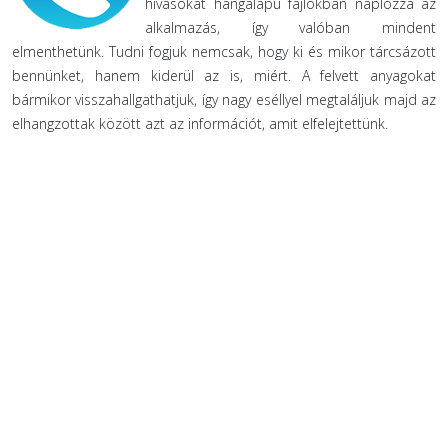
hívásokat hangalapú fájlokban naplózza az
alkalmazás, így valóban mindent
elmenthetünk. Tudni fogjuk nemcsak, hogy ki és mikor tárcsázott
bennünket, hanem kiderül az is, miért. A felvett anyagokat
bármikor visszahallgathatjuk, így nagy eséllyel megtaláljuk majd az
elhangzottak között azt az információt, amit elfelejtettünk.