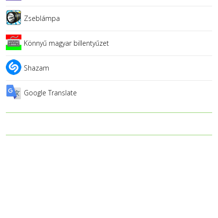
Zseblámpa
Könnyű magyar billentyűzet
Shazam
Google Translate