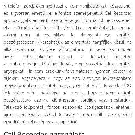
A telefon gördülékennyé teszi a kommunikációnkat, közvetlenül
és a gyorsan érhetjük el a fontos személyeket. A Call Recorder
app pedig abban segít, hogy a lényeges információk ne vesszenek
el az idő múlásával. Remekül egészíti ki a memóriánkat, hiszen, ha
valami nem jut eszünkbe, de elhangzott egy korábbi
beszélgetésben, kikereshetjük az elmentett hangfájlok közül. Az
alkalmazás már többféle fájlformátumot is kezel, és minden
hívást automatikusan elment. A letisztult felületen
visszahallgathatjuk, törölhetjük, sőt, meg is oszthatjuk a korábbi
anyagokat. Ha nem érdekünk folyamatosan nyomon követni a
fájlokat, engedélyezzük, hogy az app bizonyos időszakonként
megszabaduljon a mentett hanganyagoktól. A Call Recorder PRO
fejlesztése már lehetőséget ad arra is, hogy minden lezárult
beszélgetésről azonnal dönthessünk, töröljük, vagy megtartjuk.
Találkozó időpontok, fontos adatok és útbaigazítások lehetnek
újra a segítségünkre. A Call Recorder-rel nem száll el a szó, ezért
egyedi és érdekesség ez az applikáció.
Call Recorder használata