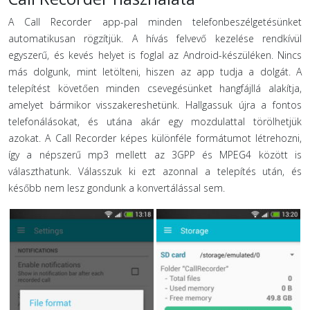
A Call Recorder app-pal minden telefonbeszélgetésünket
automatikusan rögzítjük. A hívás felvevő kezelése rendkívül
egyszerű, és kevés helyet is foglal az Android-készüléken. Nincs
más dolgunk, mint letölteni, hiszen az app tudja a dolgát. A
telepítést követően minden csevegésünket hangfájllá alakítja,
amelyet bármikor visszakereshetünk. Hallgassuk újra a fontos
telefonálásokat, és utána akár egy mozdulattal törölhetjük
azokat. A Call Recorder képes különféle formátumot létrehozni,
így a népszerű mp3 mellett az 3GPP és MPEG4 között is
választhatunk. Válasszuk ki ezt azonnal a telepítés után, és
később nem lesz gondunk a konvertálással sem.