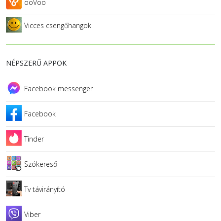
ooVoo
Vicces csengőhangok
NÉPSZERŰ APPOK
Facebook messenger
Facebook
Tinder
Szókereső
Tv távirányító
Viber