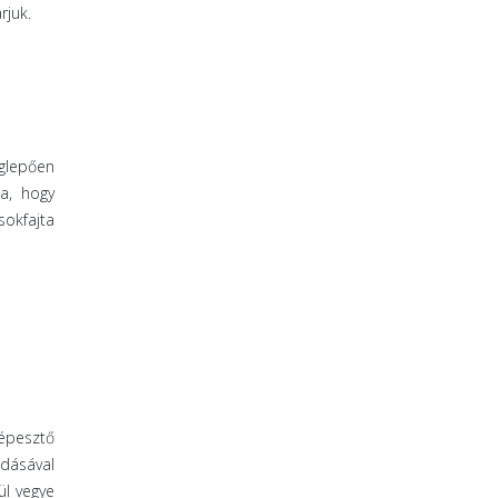
rjuk.
eglepően
a, hogy
okfajta
épesztő
adásával
ül vegye