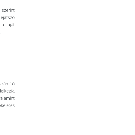
 szerint
lejátszó
 a saját
.
számító
elkezik,
alamint
ökéletes