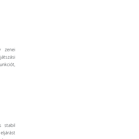
y zenei
játszási
unkciót,
 stabil
ljárást