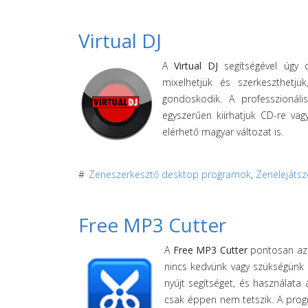
Virtual DJ
A
Virtual DJ
segítségével úgy d
mixelhetjük és szerkeszthetj
gondoskodik. A professzionál
egyszerűen kiírhatjuk CD-re va
elérhető magyar változat is.
#
Zeneszerkesztő desktop programok
,
Zenelejáts
Free MP3 Cutter
A
Free MP3 Cutter
pontosan az 
nincs kedvünk vagy szükségünk
nyújt segítséget, és használata
csak éppen nem tetszik. A prog