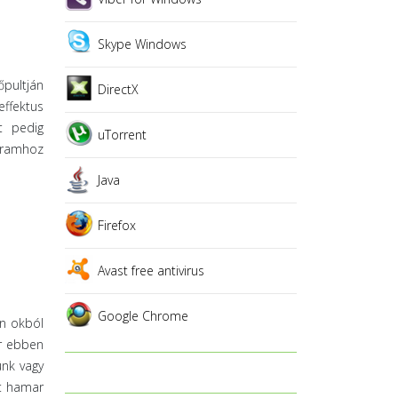
Skype Windows
pultján
DirectX
ffektus
t pedig
uTorrent
ogramhoz
Java
Firefox
Avast free antivirus
Google Chrome
en okból
r ebben
ünk vagy
ót hamar