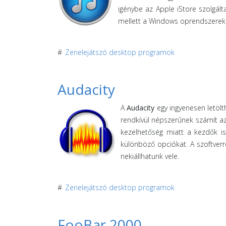
igénybe az Apple iStore szolgál
mellett a Windows oprendszereken
#
Zenelejátszó desktop programok
Audacity
A
Audacity
egy ingyenesen letölt
rendkívül népszerűnek számít az
kezelhetőség miatt a kezdők 
különböző opciókat. A szoftverr
nekiállhatunk vele.
#
Zenelejátszó desktop programok
FooBar 2000