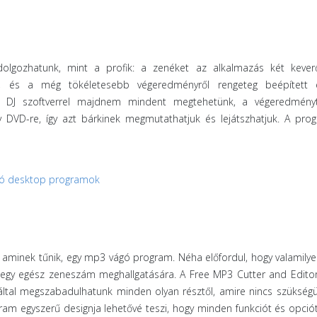
olgozhatunk, mint a profik: a zenéket az alkalmazás két keverő
ük, és a még tökéletesebb végeredményről rengeteg beépített e
is DJ szoftverrel majdnem mindent megtehetünk, a végeredmény
gy DVD-re, így azt bárkinek megmutathatjuk és lejátszhatjuk. A pr
zó desktop programok
aminek tűnik, egy mp3 vágó program. Néha előfordul, hogy valamily
 egy egész zeneszám meghallgatására. A Free MP3 Cutter and Edito
 által megszabadulhatunk minden olyan résztől, amire nincs szükség
ram egyszerű designja lehetővé teszi, hogy minden funkciót és opci