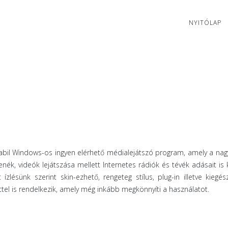
NYITÓLAP
tabil Windows-os ingyen elérhető médialejátszó program, amely a na
ék, videók lejátszása mellett Internetes rádiók és tévék adásait is 
t ízlésünk szerint skin-ezhető, rengeteg stílus, plug-in illetve kiegés
ttel is rendelkezik, amely még inkább megkönnyíti a használatot.