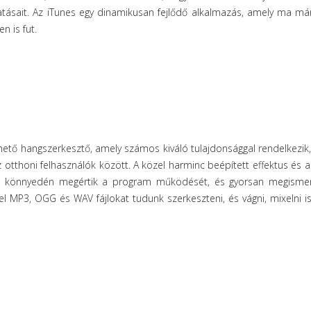
tatásait. Az iTunes egy dinamikusan fejlődő alkalmazás, amely ma m
 is fut.
hető hangszerkesztő, amely számos kiváló tulajdonsággal rendelkezik,
 otthoni felhasználók között. A közel harminc beépített effektus és 
is könnyedén megértik a program működését, és gyorsan megismer
el MP3, OGG és WAV fájlokat tudunk szerkeszteni, és vágni, mixelni i