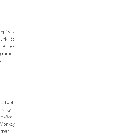
lepítsük
tunk, és
. A Free
ogramok
.
et. Több
k vagy a
erzőket,
aMonkey
atban.