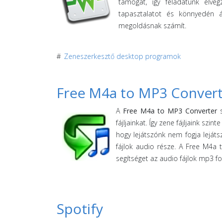
támogat, így feladatunk elvég
tapasztalatot és könnyedén 
megoldásnak számít.
#
Zeneszerkesztő desktop programok
Free M4a to MP3 Convert
A
Free M4a to MP3 Converter
s
fájljainkat. Így zene fájljaink sz
hogy lejátszónk nem fogja leját
fájlok audio része. A Free M4a 
segítséget az audio fájlok mp3 
Spotify