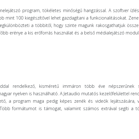
elejátszó program, tökéletes minőségű hangzással. A szoftver ízlés
b mint 100 kiegészítővel lehet gazdagítani a funkcionalitásokat. Zene
különbözteti a többitől, hogy szinte magunk rakosgathatjuk össze
őbb erénye a kis erőforrás használat és a belső médialejátszó modul
óddal rendelkező, kisméretű immáron több éve népszerűnek 
gyar nyelven is használható. A Jetaudio mutatós kezelőfelülettel rend
hető, a program maga pedig képes zenék és videók lejátszására, v
. Több formátumot is támogat, valamint számos extrával segíti a t