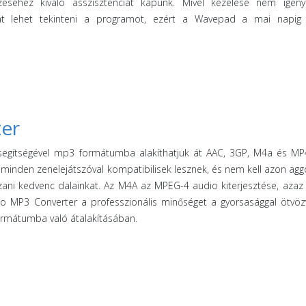
zéséhez kiváló asszisztenciát kapunk. Mivel kezelése nem igény
át lehet tekinteni a programot, ezért a Wavepad a mai napig 
er
egítségével mp3 formátumba alakíthatjuk át AAC, 3GP, M4a és MP
inte minden zenelejátszóval kompatibilisek lesznek, és nem kell azon ag
szani kedvenc dalainkat. Az M4A az MPEG-4 audio kiterjesztése, azaz
to MP3 Converter a professzionális minőséget a gyorsasággal ötvöz
formátumba való átalakításában.