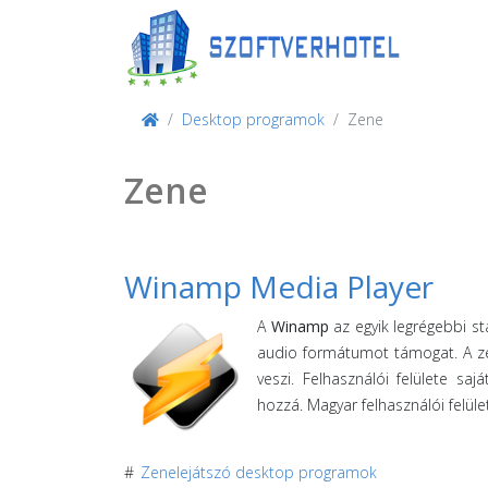
Desktop programok
Zene
Zene
Winamp Media Player
A
Winamp
az egyik legrégebbi s
audio formátumot támogat. A zen
veszi. Felhasználói felülete sajá
hozzá. Magyar felhasználói felüle
#
Zenelejátszó desktop programok