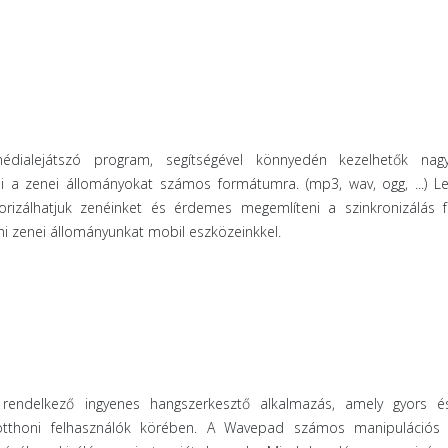
dialejátszó program, segítségével könnyedén kezelhetők nag
i a zenei állományokat számos formátumra. (mp3, wav, ogg, ...) Le
gorizálhatjuk zenéinket és érdemes megemlíteni a szinkronizálás f
ani zenei állományunkat mobil eszközeinkkel.
rendelkező ingyenes hangszerkesztő alkalmazás, amely gyors és
otthoni felhasználók körében. A Wavepad számos manipulációs e