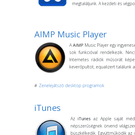
megtaláljunk. A kezdeti és végpo
AIMP Music Player
A
AIMP
Music Player egy ingyenes
sok funkcióval rendelkezik. Ni
Internetes rádiók műsorát képe
keverőpultot, equalizert találunk
#
Zenelejátszó desktop programok
iTunes
Az
iTunes
az Apple saját média
népszerűségnek örvend világsze
büszkélkedik. Együttműködik az iP