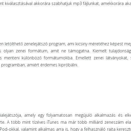
nt kiválasztásával akkorára szabhatjuk mp3 fájlunkat, amekkorára aka
en letölthető zenelejátszó program, ami kicsiny méretéhez képest m
ncs olyan zenei formátum, amit ne támogatna. Kiemelt tulajdonság
s menteni különböző formátumokba. Emellett zenei látványokat, s
 a programban, amiért érdemes kipróbálni.
lejátszója, amely egy folyamatosan megújuló alkalmazás és elk
rte. A több mint tízéves iTunes ma már több milliárd zeneszám el
od-okkal, valamint alkalmas arra is, hogy a felhasználó rajta kereszt