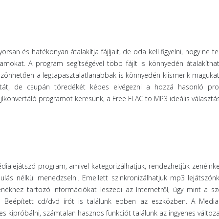
rsan és hatékonyan átalakítja fájljait, de oda kell figyelni, hogy ne te
ramokat. A program segítségével több fájlt is könnyedén átalakítha
szönhetően a legtapasztalatlanabbak is könnyedén kiismerik magukat
atát, de csupán töredékét képes elvégezni a hozzá hasonló pr
jlkonvertáló programot keresünk, a Free FLAC to MP3 ideális választás
ialejátszó program, amivel kategorizálhatjuk, rendezhetjük zenéink
sulás nélkül menedzselni. Emellett szinkronizálhatjuk mp3 lejátszón
nékhez tartozó információkat leszedi az Internetről, úgy mint a sz
t. Beépített cd/dvd írót is találunk ebben az eszközben. A Medi
 kipróbálni, számtalan hasznos funkciót találunk az ingyenes változ