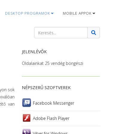
DESKTOP PROGRAMOK
MOBILE APPOK
Keresés
Type 2 or more characters for results.
JELENLÉVŐK
Oldalainkat 25 vendég böngészi
NÉPSZERŰ SZOFTVEREK
gyon sok
kiválóan
Facebook Messenger
zítő van
Adobe Flash Player
Viber for Windows