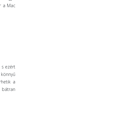
ár a Mac
 s ezért
a könnyű
hetik a
s bátran