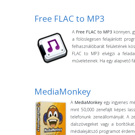
Free FLAC to MP3
A
Free FLAC to MP3
könnyen, gyo
a fölöslegesen felajánlott prog
felhasználóbarát felületének kö
FLAC to MP3 elvégzi a felad
műveleteinek. Ha egy alapvető fá
MediaMonkey
A
MediaMonkey
egy ingyenes méd
mint 50,000 zenefájlt képes las
telefonunk zeneállományát. A ze
dalszövegeket vagy a borítóka
médialejátszó programot érdemes