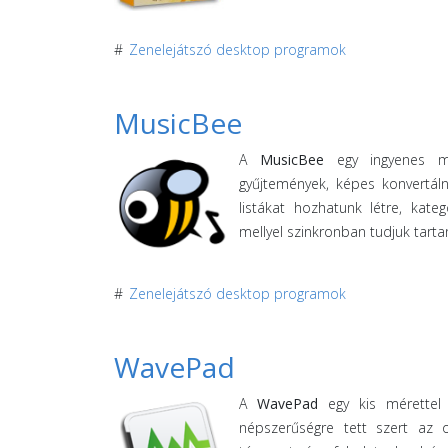
#
Zenelejátszó desktop programok
MusicBee
A
MusicBee
egy ingyenes mé
gyűjtemények, képes konvertáln
listákat hozhatunk létre, kate
mellyel szinkronban tudjuk tart
#
Zenelejátszó desktop programok
WavePad
A
WavePad
egy kis mérettel 
népszerűségre tett szert az 