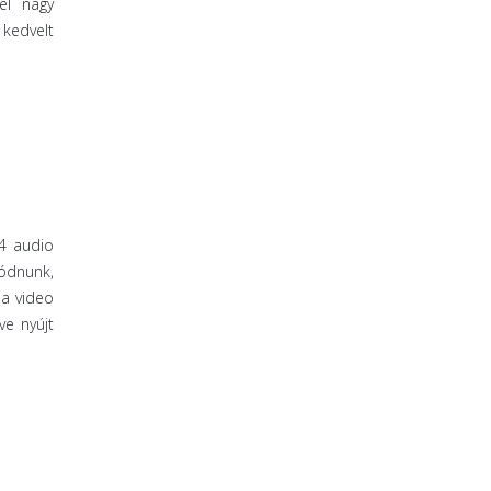
el nagy
kedvelt
4 audio
gódnunk,
 a video
ve nyújt