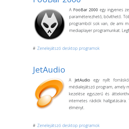
A
FooBar 2000
egy ingyenes zen
paraméterezhető, bővíthető. Töb
programból sok van, de ami meg
mediaplayer programunkat. Legf
#
Zenelejátszó desktop programok
JetAudio
A
JetAudio
egy nyílt forrásk
médialejátszó program, amely ma
kezelése egyszerű és áttekint
internetes rádiók hallgatására
élményt.
#
Zenelejátszó desktop programok