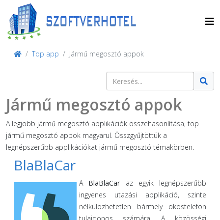
Top app
Jármű megosztó appok
Keresés
Type 2 or more characters for result
Jármű megosztó appok
A legjobb jármű megosztó applikációk összehasonlítása, top
jármű megosztó appok magyarul. Összgyűjtöttük a
legnépszerűbb applikációkat jármű megosztó témakörben.
BlaBlaCar
A
BlaBlaCar
az egyik legnépszerűbb
ingyenes utazási applikáció, szinte
nélkülözhetetlen bármely okostelefon
tulajdonos számára. A közösségi