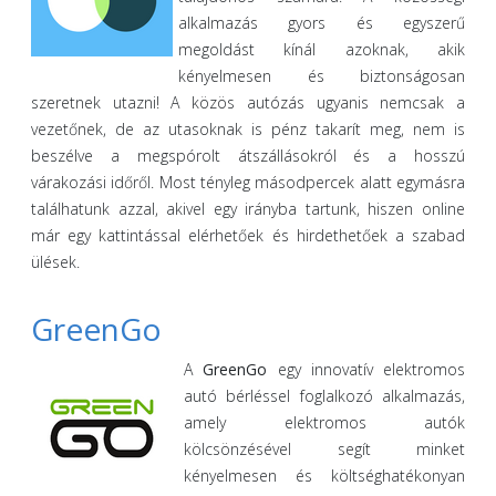
alkalmazás gyors és egyszerű
megoldást kínál azoknak, akik
kényelmesen és biztonságosan
szeretnek utazni! A közös autózás ugyanis nemcsak a
vezetőnek, de az utasoknak is pénz takarít meg, nem is
beszélve a megspórolt átszállásokról és a hosszú
várakozási időről. Most tényleg másodpercek alatt egymásra
találhatunk azzal, akivel egy irányba tartunk, hiszen online
már egy kattintással elérhetőek és hirdethetőek a szabad
ülések.
GreenGo
A
GreenGo
egy innovatív elektromos
autó bérléssel foglalkozó alkalmazás,
amely elektromos autók
kölcsönzésével segít minket
kényelmesen és költséghatékonyan