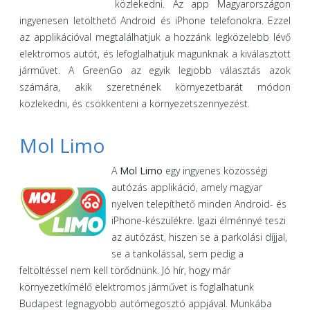
közlekedni. Az app Magyarországon
ingyenesen letölthető Android és iPhone telefonokra. Ezzel
az applikációval megtalálhatjuk a hozzánk legközelebb lévő
elektromos autót, és lefoglalhatjuk magunknak a kiválasztott
járművet. A GreenGo az egyik legjobb választás azok
számára, akik szeretnének környezetbarát módon
közlekedni, és csökkenteni a környezetszennyezést.
Mol Limo
A
Mol Limo
egy ingyenes közösségi
autózás applikáció, amely magyar
nyelven telepíthető minden Android- és
iPhone-készülékre. Igazi élménnyé teszi
az autózást, hiszen se a parkolási díjjal,
se a tankolással, sem pedig a
feltöltéssel nem kell törődnünk. Jó hír, hogy már
környezetkímélő elektromos járművet is foglalhatunk
Budapest legnagyobb autómegosztó appjával. Munkába