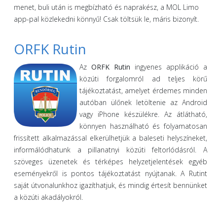
menet, buli után is megbízható és naprakész, a MOL Limo
app-pal közlekedni könnyű! Csak töltsük le, máris bizonyít.
ORFK Rutin
Az
ORFK Rutin
ingyenes applikáció a
közúti forgalomról ad teljes körű
tájékoztatást, amelyet érdemes minden
autóban ülőnek letöltenie az Android
vagy iPhone készülékre. Az átlátható,
könnyen használható és folyamatosan
frissített alkalmazással elkerülhetjük a baleseti helyszíneket,
informálódhatunk a pillanatnyi közúti feltorlódásról. A
szöveges üzenetek és térképes helyzetjelentések egyéb
eseményekről is pontos tájékoztatást nyújtanak. A Rutint
saját útvonalunkhoz igazíthatjuk, és mindig értesít bennünket
a közúti akadályokról.