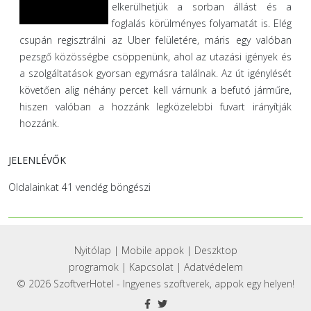
elkerülhetjük a sorban állást és a
foglalás körülményes folyamatát is. Elég
csupán regisztrálni az Uber felületére, máris egy valóban
pezsgő közösségbe csöppenünk, ahol az utazási igények és
a szolgáltatások gyorsan egymásra találnak. Az út igénylését
követően alig néhány percet kell várnunk a befutó járműre,
hiszen valóban a hozzánk legközelebbi fuvart irányítják
hozzánk.
JELENLÉVŐK
Oldalainkat 41 vendég böngészi
Nyitólap
|
Mobile appok
|
Deszktop
programok
|
Kapcsolat
|
Adatvédelem
© 2026 SzoftverHotel - Ingyenes szoftverek, appok egy helyen!