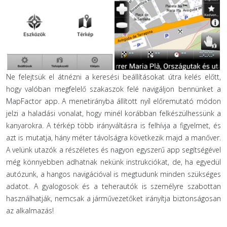
Ne felejtsük el átnézni a keresési beállításokat útra kelés előtt,
hogy valóban megfelelő szakaszok felé navigáljon bennünket a
MapFactor app. A menetirányba állított nyíl előremutató módon
jelzi a haladási vonalat, hogy minél korábban felkészülhessünk a
kanyarokra. A térkép több irányváltásra is felhívja a figyelmet, és
azt is mutatja, hány méter távolságra következik majd a manőver.
A velünk utazók a részéletes és nagyon egyszerű app segítségével
még könnyebben adhatnak nekünk instrukciókat, de, ha egyedül
autózunk, a hangos navigációval is megtudunk minden szükséges
adatot. A gyalogosok és a teherautók is személyre szabottan
használhatják, nemcsak a járművezetőket irányítja biztonságosan
az alkalmazás!