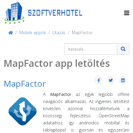
Mobile appok
Utazás
MapFactor
Keresés
Type 2 or more characters for result
MapFactor app letöltés
MapFactor
A
MapFactor
az egyik legjobb offline
navigációs alkalmazás. Az ingyenes letöltést
követően azonnal hozzáférhetünk a
közösségi fejlesztésű OpenStreetMap
adataihoz, így androidos mobillal és
táblagéppel is gyorsan és egyszerűen