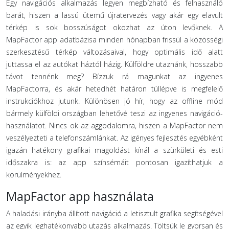
Egy navigációs alkalmazás legyen megbízható és felhasználó
barát, hiszen a lassú ütemű újratervezés vagy akár egy elavult
térkép is sok bosszúságot okozhat az úton levőknek. A
MapFactor app adatbázisa minden hónapban frissül a közösségi
szerkesztésű térkép változásaival, hogy optimális idő alatt
juttassa el az autókat háztól házig. Külföldre utaznánk, hosszabb
távot tennénk meg? Bízzuk rá magunkat az ingyenes
MapFactorra, és akár hetedhét határon túllépve is megfelelő
instrukciókhoz jutunk. Különösen jó hír, hogy az offline mód
bármely külföldi országban lehetővé teszi az ingyenes navigáció-
használatot. Nincs ok az aggodalomra, hiszen a MapFactor nem
veszélyezteti a telefonszámlánkat. Az igényes fejlesztés egyébként
igazán hatékony grafikai magoldást kínál a szürkületi és esti
időszakra is: az app színsémáit pontosan igazíthatjuk a
körülményekhez.
MapFactor app használata
A haladási irányba állított navigáció a letisztult grafika segítségével
az egyik leghatékonyabb utazás alkalmazás. Töltsük le gyorsan és