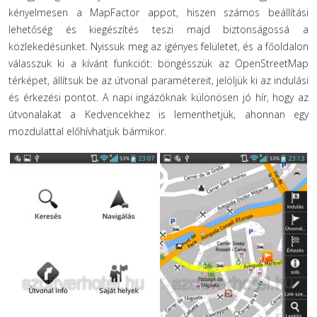
kényelmesen a MapFactor appot, hiszen számos beállítási
lehetőség és kiegészítés teszi majd biztonságossá a
közlekedésünket. Nyissuk meg az igényes felületet, és a főoldalon
válasszuk ki a kívánt funkciót: böngésszük az OpenStreetMap
térképet, állítsuk be az útvonal paramétereit, jelöljük ki az indulási
és érkezési pontot. A napi ingázóknak különösen jó hír, hogy az
útvonalakat a Kedvencekhez is lementhetjük, ahonnan egy
mozdulattal előhívhatjuk bármikor.