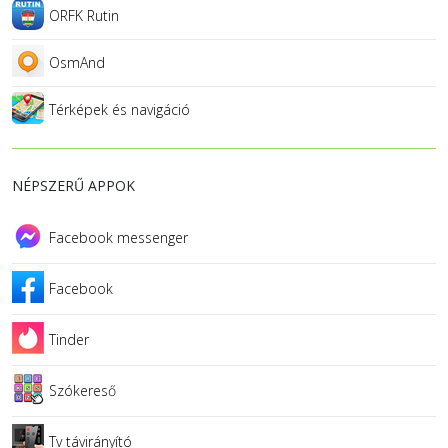
ORFK Rutin
OsmAnd
Térképek és navigáció
NÉPSZERŰ APPOK
Facebook messenger
Facebook
Tinder
Szókereső
Tv távirányító