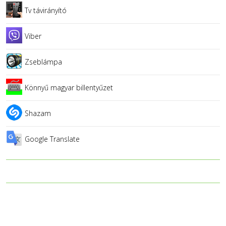
Tv távirányító
Viber
Zseblámpa
Könnyű magyar billentyűzet
Shazam
Google Translate