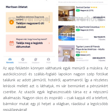
Az app felületén könnyen válthatunk egyik menüről a másikra. Az
autókölcsönző és szállás-foglaló lapokon nagyon szép fotókat
találunk az adott járműről, hotelről, apartmanról. Így a részletes
leírások mellett azt is láthatjuk, mi vár bennünket a pénzünkért
cserébe. Az utazók egyik leghasznosabb társa ez a népszerű
alkalmazás. Nagyon okos és inspiráló – csak kapjuk elő a telefont,
bármikor mutat egy jó helyet a világban, ráadásul a legolcsóbb
repülőjegyárral!