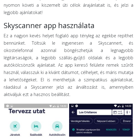
nyomon követi a kiszemelt úti célok árajánlatait is, és jelzi a
legjobb ajánlatokat!
Skyscanner app használata
Ez a nagyon kevés helyet foglaló app tényleg az egekbe repíthet
bennünket. Töltsük le ingyenesen a Skyscannert, és
okostelefonnal azonnal böngészhetjük a legnagyobb
légitársaságok, a legjobb szállás-gyűjtő oldalak és a legjobb
autókölcsönzők ajánlatait. Az app kereső felülete remek szűrőt
használ, válasszuk ki a kívánt dátumot, célhelyet, és máris mutatja
a lehetőségeket. El is menthetjük a szimpatikus ajánlatokat,
ráadásul a Skyscanner jelzi az árváltozást is, amennyiben
aktiváljuk ezt a hasznos beállítást.