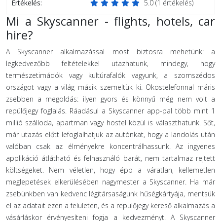
Értékelés:
5.0
(
1
értékelés)
Mi a Skyscanner - flights, hotels, car
hire?
A Skyscanner alkalmazással most biztosra mehetünk: a
legkedvezőbb feltételekkel utazhatunk, mindegy, hogy
természetimádók vagy kultúrafalók vagyunk, a szomszédos
országot vagy a világ másik szemeltük ki. Okostelefonnal máris
zsebben a megoldás: ilyen gyors és könnyű még nem volt a
repülőjegy foglalás. Ráadásul a Skyscanner app-pal több mint 1
millió szálloda, apartman vagy hostel közül is választhatunk. Sőt,
már utazás előtt lefoglalhatjuk az autónkat, hogy a landolás után
valóban csak az élményekre koncentrálhassunk. Az ingyenes
applikáció átlátható és felhasználó barát, nem tartalmaz rejtett
költségeket. Nem véletlen, hogy épp a váratlan, kellemetlen
meglepetések elkerülésében nagymester a Skyscanner. Ha már
zsebünkben van kedvenc légitársaságunk hűségkártyája, mentsük
el az adatait ezen a felületen, és a repülőjegy kereső alkalmazás a
vásárláskor érvényesíteni fogja a kedvezményt. A Skyscanner