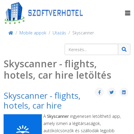
Mobile appok
Utazás
Skyscanner
Keresés
Type 2 or more characters for result
Skyscanner - flights,
hotels, car hire letöltés
Skyscanner - flights,
hotels, car hire
A
Skyscanner
ingyenesen letölthető app,
amely ismeri a légitársaságok,
autókölcsönzők és szállodák legjobb