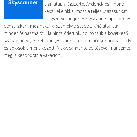
ajánlatait világszerte. Andorid- és iPhone
készülékeinkkel most a teljes utazásunkat
megszervezhetjük. A Skyscanner app időt és
pénzt takarít meg nekünk, személyre szabott kínálattal vár
minden felhasználót! Ha nincs ötletünk, hol töltsük a következő
szabad hétvégénket, böngésszünk a több milliónyi kipróbált hely
és sok-sok élmény között. A Skyscanner telepítésével már szinte
meg is kezdődött a vakációnk!