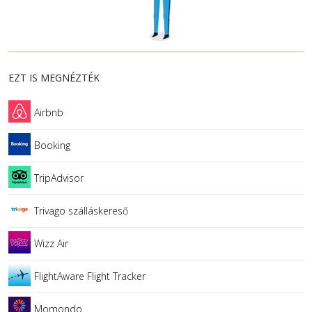
EZT IS MEGNÉZTÉK
Airbnb
Booking
TripAdvisor
Trivago szálláskereső
Wizz Air
FlightAware Flight Tracker
Momondo