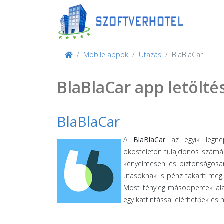
Mobile appok
Utazás
BlaBlaCar
BlaBlaCar app letölté
BlaBlaCar
A
BlaBlaCar
az egyik legnép
okostelefon tulajdonos számár
kényelmesen és biztonságosa
utasoknak is pénz takarít meg,
Most tényleg másodpercek alat
egy kattintással elérhetőek és 