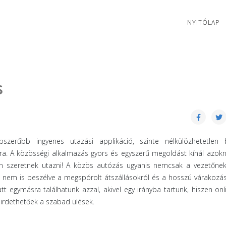
NYITÓLAP
s
szerűbb ingyenes utazási applikáció, szinte nélkülözhetetlen 
a. A közösségi alkalmazás gyors és egyszerű megoldást kínál azokn
n szeretnek utazni! A közös autózás ugyanis nemcsak a vezetőnek
 nem is beszélve a megspórolt átszállásokról és a hosszú várakozási
t egymásra találhatunk azzal, akivel egy irányba tartunk, hiszen on
hirdethetőek a szabad ülések.