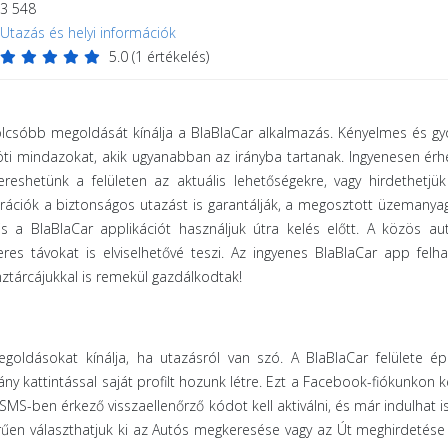
3 548
Utazás és helyi információk
5.0
(
1
értékelés)
golcsóbb megoldását kínálja a BlaBlaCar alkalmazás. Kényelmes és gy
ti mindazokat, akik ugyanabban az irányba tartanak. Ingyenesen érh
ereshetünk a felületen az aktuális lehetőségekre, vagy hirdethetj
trációk a biztonságos utazást is garantálják, a megosztott üzemanya
s a BlaBlaCar applikációt használjuk útra kelés előtt. A közös a
es távokat is elviselhetővé teszi. Az ingyenes BlaBlaCar app felh
ztárcájukkal is remekül gazdálkodtak!
goldásokat kínálja, ha utazásról van szó. A BlaBlaCar felülete é
ny kattintással saját profilt hozunk létre. Ezt a Facebook-fiókunkon k
SMS-ben érkező visszaellenőrző kódot kell aktiválni, és már indulhat is
erűen választhatjuk ki az Autós megkeresése vagy az Út meghirdetése