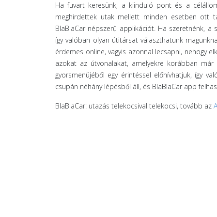
Ha fuvart keresünk, a kiinduló pont és a célállom
meghirdettek utak mellett minden esetben ott tal
BlaBlaCar népszerű applikációt. Ha szeretnénk, a s
így valóban olyan útitársat választhatunk magunkna
érdemes online, vagyis azonnal lecsapni, nehogy elk
azokat az útvonalakat, amelyekre korábban már rá
gyorsmenüjéből egy érintéssel előhívhatjuk, így v
csupán néhány lépésből áll, és BlaBlaCar app felhas
BlaBlaCar: utazás telekocsival telekocsi, tovább az
A