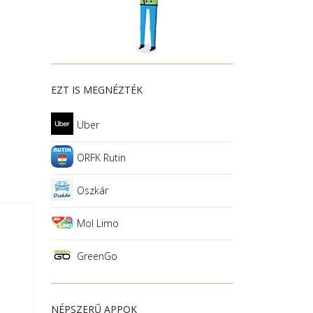
EZT IS MEGNÉZTÉK
Uber
ORFK Rutin
Oszkár
Mol Limo
GreenGo
NÉPSZERŰ APPOK