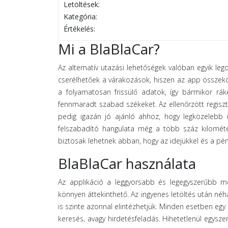
Letöltések:
Kategória:
Értékelés:
Mi a BlaBlaCar?
Az alternatív utazási lehetőségek valóban egyik le
cserélhetőek a várakozások, hiszen az app összekö
a folyamatosan frissülő adatok, így bármikor rák
fennmaradt szabad székeket. Az ellenőrzött regisz
pedig igazán jó ajánló ahhoz, hogy legközelebb i
felszabadító hangulata még a több száz kilométer
biztosak lehetnek abban, hogy az idejükkel és a pén
BlaBlaCar használata
Az applikáció a leggyorsabb és legegyszerűbb me
könnyen áttekinthető. Az ingyenes letöltés után néhá
is szinte azonnal elintézhetjük. Minden esetben egy 
keresés, avagy hirdetésfeladás. Hihetetlenül egysz