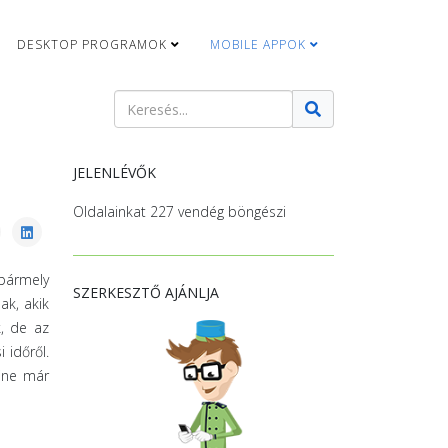
DESKTOP PROGRAMOK
MOBILE APPOK
Keresés
Type 2 or more characters for results.
JELENLÉVŐK
Oldalainkat 227 vendég böngészi
bármely
SZERKESZTŐ AJÁNLJA
ak, akik
, de az
 időről.
line már