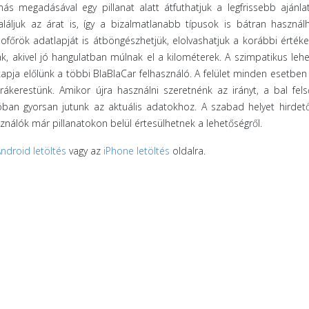
ás megadásával egy pillanat alatt átfuthatjuk a legfrissebb ajánla
áljuk az árat is, így a bizalmatlanabb típusok is bátran használ
ofőrök adatlapját is átböngészhetjük, elolvashatjuk a korábbi értéke
k, akivel jó hangulatban múlnak el a kilométerek. A szimpatikus leh
apja előlünk a többi BlaBlaCar felhasználó. A felület minden esetben
kerestünk. Amikor újra használni szeretnénk az irányt, a bal fel
alóban gyorsan jutunk az aktuális adatokhoz. A szabad helyet hirdet
ználók már pillanatokon belül értesülhetnek a lehetőségről.
ndroid letöltés
vagy az
iPhone letöltés
oldalra.