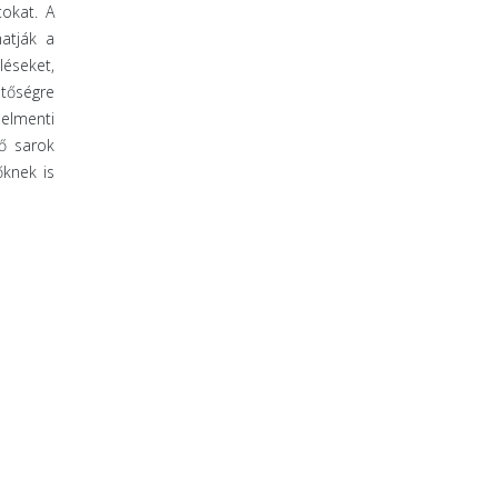
tokat. A
hatják a
léseket,
etőségre
 elmenti
ső sarok
őknek is