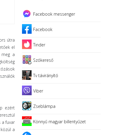
Facebook messenger
Facebook
ors útra
Tinder
etőek el
ük meg a
Szókereső
gköltség
utózások
Tv távirányító
asználók
Viber
Zseblámpa
pp ezért
eresztül
Könnyű magyar billentyűzet
 a fuvar
 közül a