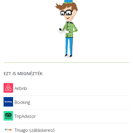
EZT IS MEGNÉZTÉK
Airbnb
Booking
TripAdvisor
Trivago szálláskereső