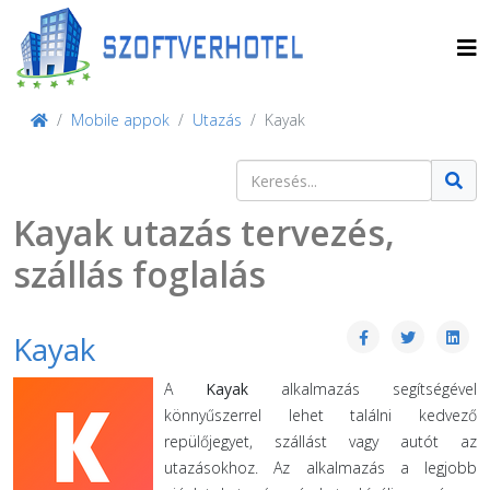
Mobile appok
Utazás
Kayak
Keresés
Type 2 or more characters for result
Kayak utazás tervezés,
szállás foglalás
Kayak
A
Kayak
alkalmazás segítségével
könnyűszerrel lehet találni kedvező
repülőjegyet, szállást vagy autót az
utazásokhoz. Az alkalmazás a legjobb