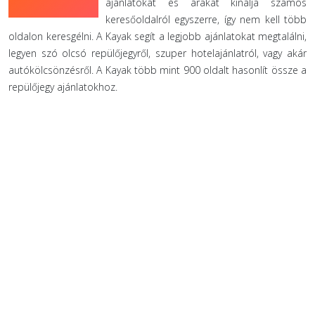
ajánlatokat és árakat kínálja számos
keresőoldalról egyszerre, így nem kell több
oldalon keresgélni. A Kayak segít a legjobb ajánlatokat megtalálni,
legyen szó olcsó repülőjegyről, szuper hotelajánlatról, vagy akár
autókölcsönzésről. A Kayak több mint 900 oldalt hasonlít össze a
repülőjegy ajánlatokhoz.