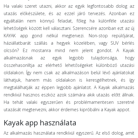
Ha valaki szeret utazni, akkor az egyik legfontosabb dolog az
utazás előkészülete, és az ezzel járó tervezés. Azonban ez
egyáltalán nem könnyű feladat, főleg ha különféle utazási
lehetőségek között kell választani. Szerencsére azonban ezt az új
KAYAK app gond nélkül megtervezi. Non-stop repülőjárat,
háziállatbarát szállás a hegyek közelében, vagy SUV bérlés
olcsón? Ez mostanra mind nem jelent gondot. A Kayak
alkalmazásnak az egyik legjobb tulajdonsága, hogy
összehasonlítja az elérhető lehetőségeket különböző utazási
oldalakon. Így nem csak az alkalmazáson belül lévő ajánlatokat
láthatjuk, hanem más oldalakon is keresgélhetnek, és így
megtalálhatják az éppen legjobb ajánlatot. A Kayak alkalmazás
rendkívül hasznos eszköz azok számára akik utazás előtt állnak.
Ha tehát valaki egyszerűen és problémamentesen szeretné
utazását megtervezni, akkor érdemes kipróbálni a Kayak appot.
Kayak app használata
Az alkalmazás használata rendkívül egyszerű. Az első dolog, amit