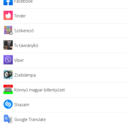
Facebook
Tinder
Szókereső
Tv távirányító
Viber
Zseblámpa
Könnyű magyar billentyűzet
Shazam
Google Translate