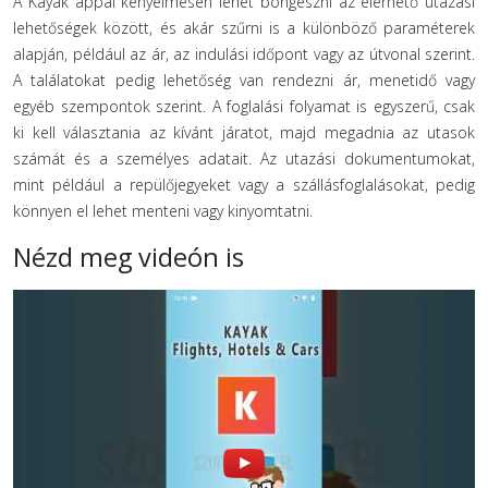
A Kayak appal kényelmesen lehet böngészni az elérhető utazási
lehetőségek között, és akár szűrni is a különböző paraméterek
alapján, például az ár, az indulási időpont vagy az útvonal szerint.
A találatokat pedig lehetőség van rendezni ár, menetidő vagy
egyéb szempontok szerint. A foglalási folyamat is egyszerű, csak
ki kell választania az kívánt járatot, majd megadnia az utasok
számát és a személyes adatait. Az utazási dokumentumokat,
mint például a repülőjegyeket vagy a szállásfoglalásokat, pedig
könnyen el lehet menteni vagy kinyomtatni.
Nézd meg videón is