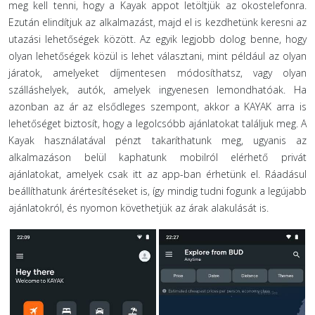
meg kell tenni, hogy a Kayak appot letöltjük az okostelefonra.
Ezután elindítjuk az alkalmazást, majd el is kezdhetünk keresni az
utazási lehetőségek között. Az egyik legjobb dolog benne, hogy
olyan lehetőségek közül is lehet választani, mint például az olyan
járatok, amelyeket díjmentesen módosíthatsz, vagy olyan
szálláshelyek, autók, amelyek ingyenesen lemondhatóak. Ha
azonban az ár az elsődleges szempont, akkor a KAYAK arra is
lehetőséget biztosít, hogy a legolcsóbb ajánlatokat találjuk meg. A
Kayak használatával pénzt takaríthatunk meg, ugyanis az
alkalmazáson belül kaphatunk mobilról elérhető privát
ajánlatokat, amelyek csak itt az app-ban érhetünk el. Ráadásul
beállíthatunk árértesítéseket is, így mindig tudni fogunk a legújabb
ajánlatokról, és nyomon követhetjük az árak alakulását is.