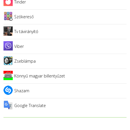
Tinder
Szókereső
Tv távirányító
Viber
Zseblámpa
Könnyű magyar billentyűzet
Shazam
Google Translate