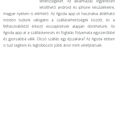
lehetőségeket. Az alkalmazás ingyenesen
letölthető android és iphone készülékekre,
magyar nyelven is elérhető. Az Agoda app-ot használva átlátható
módon tudunk válogatni a szálláslehetőségek között, és a
felhasználóktól érkező visszajelzések alapján dönthetünk. Az
Agoda app-al a szálláskeresés és foglalás folyamata egyszerűbbé
és gyorsabbá válik. Olcsó szállás egy éjszakára? Az Agoda ebben
is tud segíteni és legtöbbször jobb áron mint vetélytársaik.