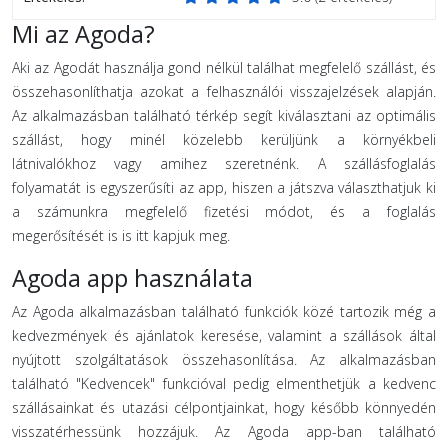
Mi az Agoda?
Aki az Agodát használja gond nélkül találhat megfelelő szállást, és
összehasonlíthatja azokat a felhasználói visszajelzések alapján.
Az alkalmazásban található térkép segít kiválasztani az optimális
szállást, hogy minél közelebb kerüljünk a környékbeli
látnivalókhoz vagy amihez szeretnénk. A szállásfoglalás
folyamatát is egyszerűsíti az app, hiszen a játszva választhatjuk ki
a számunkra megfelelő fizetési módot, és a foglalás
megerősítését is is itt kapjuk meg.
Agoda app használata
Az Agoda alkalmazásban található funkciók közé tartozik még a
kedvezmények és ajánlatok keresése, valamint a szállások által
nyújtott szolgáltatások összehasonlítása. Az alkalmazásban
található "Kedvencek" funkcióval pedig elmenthetjük a kedvenc
szállásainkat és utazási célpontjainkat, hogy később könnyedén
visszatérhessünk hozzájuk. Az Agoda app-ban található