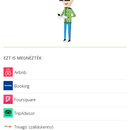
EZT IS MEGNÉZTÉK
Airbnb
Booking
Foursquare
TripAdvisor
Trivago szálláskereső