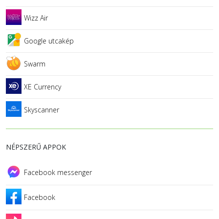
Wizz Air
Google utcakép
Swarm
XE Currency
Skyscanner
NÉPSZERŰ APPOK
Facebook messenger
Facebook