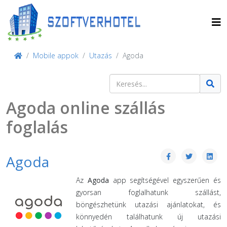
Mobile appok
Utazás
Agoda
Keresés
Type 2 or more characters for result
Agoda online szállás
foglalás
Agoda
Az
Agoda
app segítségével egyszerűen és
gyorsan foglalhatunk szállást,
böngészhetünk utazási ajánlatokat, és
könnyedén találhatunk új utazási