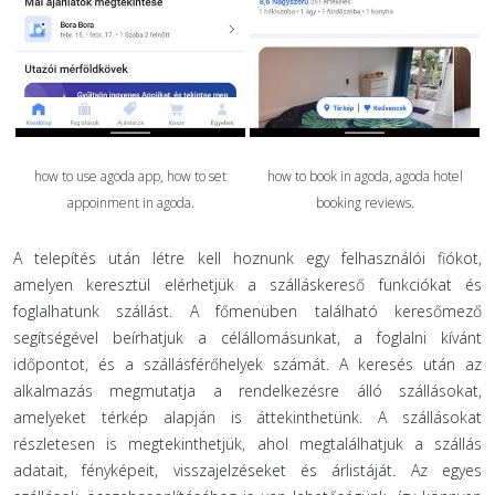
how to use agoda app, how to set
how to book in agoda, agoda hotel
appoinment in agoda.
booking reviews.
A telepítés után létre kell hoznunk egy felhasználói fiókot,
amelyen keresztül elérhetjük a szálláskereső funkciókat és
foglalhatunk szállást. A főmenüben található keresőmező
segítségével beírhatjuk a célállomásunkat, a foglalni kívánt
időpontot, és a szállásférőhelyek számát. A keresés után az
alkalmazás megmutatja a rendelkezésre álló szállásokat,
amelyeket térkép alapján is áttekinthetünk. A szállásokat
részletesen is megtekinthetjük, ahol megtalálhatjuk a szállás
adatait, fényképeit, visszajelzéseket és árlistáját. Az egyes