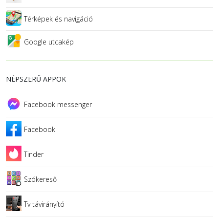
Térképek és navigáció
Google utcakép
NÉPSZERŰ APPOK
Facebook messenger
Facebook
Tinder
Szókereső
Tv távirányító