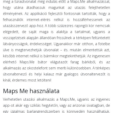
meg a túraútvonalat még indulás előtt a Maps.Me alkalmazással,
hogy utána átadhassuk magunkat az utazás felejthetetlen
élményének. Az applikáció fejlesztői fontosnak tartották, hogy a
felhasználók internet-elérés nélkül is hozzáférhessenek az
utazásszervező app-hoz. A több százezres rajongói kör nemcsak
elégedett, de saját maga is alakítja a tartalmat, ugyanis a
visszajelzések alapján állandóan frissülnek a térképen feltüntetett
látványosságok, érdekességet. Ugyanakkor már otthon, a fotelbe
ülve is megtervezhetjük útvonalat – és. miután elmentettük azt,
később internet nélkül is bármikor megtekinthetjük. Az ingyenesen
elérhető Maps.Me bátor világutazót farag bárkiből, és az
alkalmazás az okostelefont sem meríti különösebben. A térképes
útvonaltervező és helyi kalauz már gyalogos útvonaltervezőt is
kínál, érdemes most letölteni!
Maps Me használata
Verhetetlen utazási alkalmazás a Maps.Me, ugyanis az ingyenes
app-ot akár egy sziklás hegytetőn, vagy az arizonai sivatagban, de
egy izgalmas barlangrendszerben is könnyedén használhatjuk.