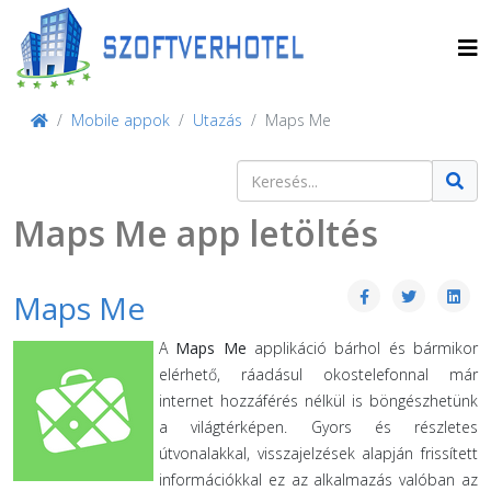
Mobile appok
Utazás
Maps Me
Keresés
Type 2 or more characters for result
Maps Me app letöltés
Maps Me
A
Maps Me
applikáció bárhol és bármikor
elérhető, ráadásul okostelefonnal már
internet hozzáférés nélkül is böngészhetünk
a világtérképen. Gyors és részletes
útvonalakkal, visszajelzések alapján frissített
információkkal ez az alkalmazás valóban az