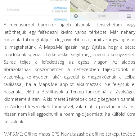
A menüsorból bármikor újabb útvonalat tervezhetünk, vagy
letölthetjük egy felfedezni kívánt város térképét. Már néhány
mozdulattal megtaláljuk a legrövidebb utat, amit akár gyalogosan
is megtehetünk. A Maps.Me igazán nagy újítása, hogy a sétát
imádóknak speciális térképekkel segít megismerni a környezetet.
Szinte teljes a lefedettség az egész világon. Az alapos
ábrázolásnak köszönhetően a nehezebben tájékozódók is
viszonylag könnyedén, akár egyedül is megbirkóznak a célba
találással, ha a Maps.Me app-ot alkalmazzák. Ne felejtsük el
használat előtt a Beállítások a Térkép funkcióinál a távolságot
kilométerre állítani! A kis méretű térképek pedig kegyesen bánnak
az Android készülékek tárhelyével, valamint a pénztárcánkkal is,
hiszen nem kell aggódnunk a roaming-díjak miatt, ha külföldi útra
készülünk.
MAPS.ME: Offline maps GPS Nav utazáshoz offline térkép, tovább