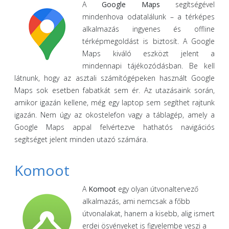
A
Google Maps
segítségével
mindenhova odatalálunk – a térképes
alkalmazás ingyenes és offline
térképmegoldást is biztosít. A Google
Maps kiváló eszközt jelent a
mindennapi tájékozódásban. Be kell
látnunk, hogy az asztali számítógépeken használt Google
Maps sok esetben fabatkát sem ér. Az utazásaink során,
amikor igazán kellene, még egy laptop sem segíthet rajtunk
igazán. Nem úgy az okostelefon vagy a táblagép, amely a
Google Maps appal felvértezve hathatós navigációs
segítséget jelent minden utazó számára.
Komoot
A
Komoot
egy olyan útvonaltervező
alkalmazás, ami nemcsak a főbb
útvonalakat, hanem a kisebb, alig ismert
erdei ösvényeket is figyelembe veszi a