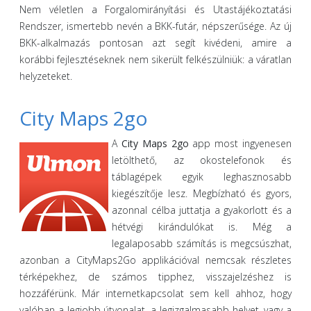
Nem véletlen a Forgalomirányítási és Utastájékoztatási
Rendszer, ismertebb nevén a BKK-futár, népszerűsége. Az új
BKK-alkalmazás pontosan azt segít kivédeni, amire a
korábbi fejlesztéseknek nem sikerült felkészülniük: a váratlan
helyzeteket.
City Maps 2go
A
City Maps 2go
app most ingyenesen
letölthető, az okostelefonok és
táblagépek egyik leghasznosabb
kiegészítője lesz. Megbízható és gyors,
azonnal célba juttatja a gyakorlott és a
hétvégi kirándulókat is. Még a
legalaposabb számítás is megcsúszhat,
azonban a CityMaps2Go applikációval nemcsak részletes
térképekhez, de számos tipphez, visszajelzéshez is
hozzáférünk. Már internetkapcsolat sem kell ahhoz, hogy
valóban a legjobb útvonalat, a legizgalmasabb helyet, vagy a