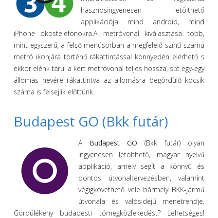
hasznosingyenesen letölthető
applikációja mind android, mind
iPhone okostelefonokra.A metróvonal kiválasztása több,
mint egyszerű, a felső menüsorban a megfelelő színű-számú
metró ikonjára történő rákattintással könnyedén elérhető s
ekkor elénk tárul a kért metróvonal teljes hossza, sőt egy-egy
állomás nevére rákattintva az állomásra begördülő kocsik
száma is felsejlik előttünk.
Budapest GO (Bkk futár)
A
Budapest GO
(Bkk futár) olyan
ingyenesen letölthető, magyar nyelvű
applikáció, amely segít a könnyű és
pontos útvonaltervezésben, valamint
végigkövethető vele bármely BKK-jármű
útvonala és valósidejű menetrendje.
Gördülékeny budapesti tömegközlekedést? Lehetséges!