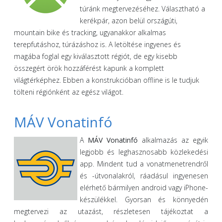
túránk megtervezéséhez. Választható a
kerékpár, azon belül országúti,
mountain bike és tracking, ugyanakkor alkalmas
terepfutáshoz, túrázáshoz is. A letöltése ingyenes és
magába foglal egy kiválasztott régiót, de egy kisebb
összegért örök hozzáférést kapunk a komplett
világtérképhez. Ebben a konstrukcióban offline is le tudjuk
tölteni régiónként az egész világot.
MÁV Vonatinfó
A
MÁV Vonatinfó
alkalmazás az egyik
legjobb és leghasznosabb közlekedési
app. Mindent tud a vonatmenetrendről
és -útvonalakról, ráadásul ingyenesen
elérhető bármilyen android vagy iPhone-
készülékkel. Gyorsan és könnyedén
megtervezi az utazást, részletesen tájékoztat a