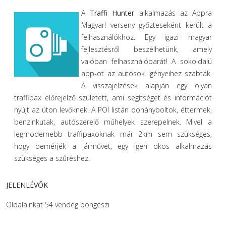
A
Traffi Hunter
alkalmazás az Appra
Magyar! verseny győzteseként került a
felhasználókhoz. Egy igazi magyar
fejlesztésről beszélhetünk, amely
valóban felhasználóbarát! A sokoldalú
app-ot az autósok igényeihez szabták.
A visszajelzések alapján egy olyan
traffipax előrejelző született, ami segítséget és információt
nyújt az úton levőknek. A POI listán dohányboltok, éttermek,
benzinkutak, autószerelő műhelyek szerepelnek. Mivel a
legmodernebb traffipaxoknak már 2km sem szükséges,
hogy bemérjék a járművet, egy igen okos alkalmazás
szükséges a szűréshez.
JELENLÉVŐK
Oldalainkat 54 vendég böngészi