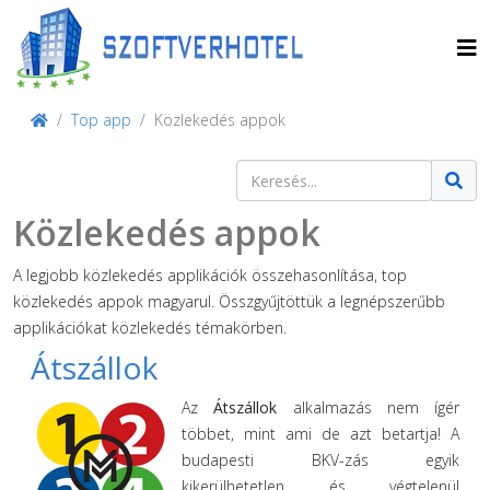
Top app
Közlekedés appok
Keresés
Type 2 or more characters for result
Közlekedés appok
A legjobb közlekedés applikációk összehasonlítása, top
közlekedés appok magyarul. Összgyűjtöttük a legnépszerűbb
applikációkat közlekedés témakörben.
Átszállok
Az
Átszállok
alkalmazás nem ígér
többet, mint ami de azt betartja! A
budapesti BKV-zás egyik
kikerülhetetlen és végtelenül