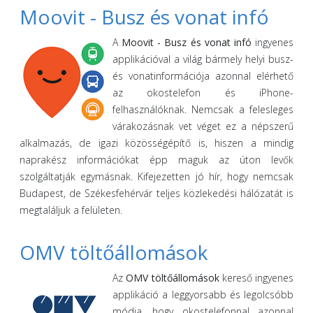
Moovit - Busz és vonat infó
A
Moovit - Busz és vonat infó
ingyenes
applikációval a világ bármely helyi busz-
és vonatinformációja azonnal elérhető
az okostelefon és iPhone-
felhasználóknak. Nemcsak a felesleges
várakozásnak vet véget ez a népszerű
alkalmazás, de igazi közösségépítő is, hiszen a mindig
naprakész információkat épp maguk az úton levők
szolgáltatják egymásnak. Kifejezetten jó hír, hogy nemcsak
Budapest, de Székesfehérvár teljes közlekedési hálózatát is
megtaláljuk a felületen.
OMV töltőállomások
Az
OMV töltőállomások
kereső ingyenes
applikáció a leggyorsabb és legolcsóbb
módja, hogy okostelefonnal azonnal