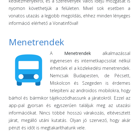
kedvezményekről, és a szerelvények valós idejű mozgását is
nyomon követhetjük a felületen. Mivel sok esetben a
vonatos utazás a legjobb megoldás, ehhez minden lényeges
információ elérhető a Vonatinfóval!
Menetrendek
A
Menetrendek
alkalmazással
ingyenesen és internetkapcsolat nélkül
érhetőek el a közlekedési menetrendek.
Nemcsak Budapesten, de Pécsett,
Miskolcon és Szegeden is érdemes
telepíteni az androidos mobilokra, hogy
bárhol és bármikor tájékozódhassunk a járatokról. Ezzel az
app-pal gyorsan és egyszerűen találjuk meg az utazási
információkat. Nincs többé hosszú várakozás, eltévesztett
járat, megálló utáni kutatás. Olyan jó szervező, hogy akár
pénzt és időt is megtakaríthatunk vele.