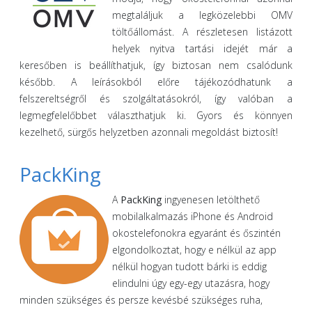
megtaláljuk a legközelebbi OMV
töltőállomást. A részletesen listázott
helyek nyitva tartási idejét már a
keresőben is beállíthatjuk, így biztosan nem csalódunk
később. A leírásokból előre tájékozódhatunk a
felszereltségről és szolgáltatásokról, így valóban a
legmegfelelőbbet választhatjuk ki. Gyors és könnyen
kezelhető, sürgős helyzetben azonnali megoldást biztosít!
PackKing
A
PackKing
ingyenesen letölthető
mobilalkalmazás iPhone és Android
okostelefonokra egyaránt és őszintén
elgondolkoztat, hogy e nélkül az app
nélkül hogyan tudott bárki is eddig
elindulni úgy egy-egy utazásra, hogy
minden szükséges és persze kevésbé szükséges ruha,