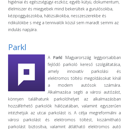
higiéniai és egészségügyi eszköz, egyéb kütyü, dokumentum,
élelmiszer és miegyebek mind bekerültek a gurulósokba,
kézipoggyászokba, hátizsákokba, nesszeszerekbe és
ridikülökbe s még a tennivalók közül sem maradt semmi az
indulás napjára.
Parkl
A
Parkl
Magyarország leggyorsabban
fejlődő parkoló kereső szolgáltatása,
amely innovatív parkolási és
elektromos töltési megoldásokat kínál
a modern autósok számára.
Alkalmazása segíti a városi autózást,
könnyen találhatunk parkolóhelyet az alkalmazásban
hozzáférhető parkolók hálózatában, valamint egyszerűen
intézhetjük az utcai parkolást is. A célja megreformálni a
városi parkolást és elektromos töltést, kiszámítható
parkolást biztosítva, valamint átlátható elektromos autó