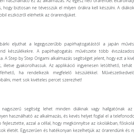
n használható ez az alkalmazás. Az egész heti órarendet eltárolhatj
, hogy biztosan ne tévesszük el milyen órákra kell készülni. A diáko
bil eszközről elérhetik az órarendjüket.
árki eljuthat a legegyszerűbb papírhajtogatástól a japán művész
orid készülékekre. A papírhajtogatás művészete több évszázados
a. A Step by Step Origami alkalmazás segítséget jelent, hogy ezt a kiv
lletve gyakorolhassuk. Az applikáció ingyenesen letölthető, tehát 
rhető, ha rendelkezik megfelelő készülékkel. Művészetkedvel
álni, mert sok kivételes percet szerezhet!
agyszerű segítség lehet minden diáknak vagy hallgatónak az
en használható az alkalmazás, és kevés helyet foglal el a telefonodo
fejlesztette, azzal a céllal, hogy megkönnyítse az iskolákban, főisko
ok életét. Egyszerűen és hatékonyan kezelhetjük az órarendünk és ny