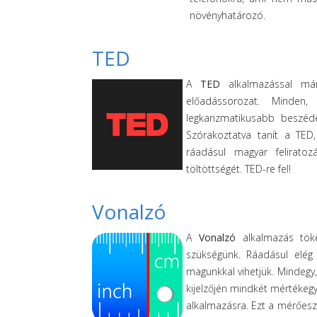
növényhatározó.
TED
A
TED
alkalmazással már
előadássorozat. Minden
legkarizmatikusabb beszéde
Szórakoztatva tanít a TED
ráadásul magyar feliratoz
töltöttségét. TED-re fel!
Vonalzó
A
Vonalzó
alkalmazás töké
szükségünk. Ráadásul elég
magunkkal vihetjük. Mindegy
kijelzőjén mindkét mértékegy
alkalmazásra. Ezt a mérőesz