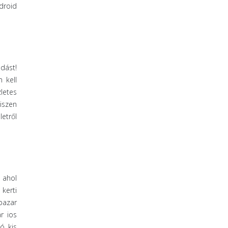
droid
dást!
 kell
letes
hiszen
etről
 ahol
kerti
pazar
r ios
ó kis