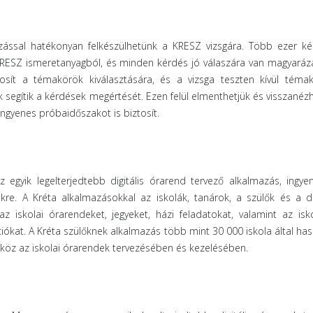
ással hatékonyan felkészülhetünk a KRESZ vizsgára. Több ezer ké
KRESZ ismeretanyagból, és minden kérdés jó válaszára van magyaráza
osít a témakörök kiválasztására, és a vizsga teszten kívül témak
 segítik a kérdések megértését. Ezen felül elmenthetjük és visszanéz
ngyenes próbaidőszakot is biztosít.
egyik legelterjedtebb digitális órarend tervező alkalmazás, ingye
kre. A Kréta alkalmazásokkal az iskolák, tanárok, a szülők és a d
k az iskolai órarendeket, jegyeket, házi feladatokat, valamint az isk
ókat. A Kréta szülőknek alkalmazás több mint 30 000 iskola által has
zköz az iskolai órarendek tervezésében és kezelésében.