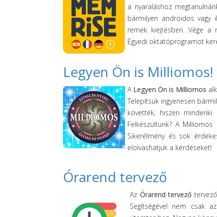
a nyaraláshoz megtanulnánk
bármilyen androidos vagy i
remek kiejtésben. Vége a 
Egyedi oktatóprogramot kere
Legyen Ön is Milliomos!
A
Legyen Ön is Milliomos
alk
Telepítsük ingyenesen bármil
követték, hiszen mindenki 
Felkészültünk? A Milliomos
Sikerélmény és sok érdeke
elolvashatjuk a kérdéseket!
Órarend tervező
Az
Órarend tervező
tervező
Segítségével nem csak az