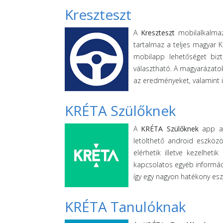
Kreszteszt
A
Kreszteszt
mobilalkalmaz
tartalmaz a teljes magyar 
mobilapp lehetőséget bizt
választható. A magyarázatok
az eredményeket, valamint i
KRÉTA Szülőknek
A
KRÉTA Szülőknek
app az 
letölthető android eszközö
elérhetik illetve kezelheti
kapcsolatos egyéb informáci
így egy nagyon hatékony es
KRÉTA Tanulóknak