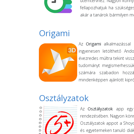
ütemtervhez. Nagyon könnye
fellapozhatjuk ha szükséges
akár a tanárok bármilyen mo
Origami
Az
Origami
alkalmazással b
ingyenesen letölthető And
évezredes múltra tekint vissz
tudományt megismerhessük, i
számára szabadon hozzáfé
mindenképpen ajánlott kiprób
Osztályzatok
Az
Osztályzatok
app egy n
rendezésében. Nagyon könny
Osztályzatok appot a Shoyo 
és egyetemeken tanuló diák