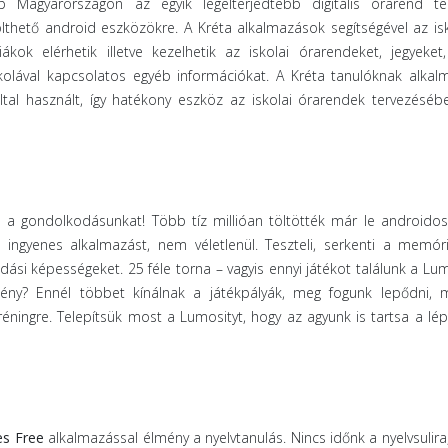
Magyarországon az egyik legelterjedtebb digitális órarend te
ölthető android eszközökre. A Kréta alkalmazások segítségével az isk
kok elérhetik illetve kezelhetik az iskolai órarendeket, jegyeket,
skolával kapcsolatos egyéb információkat. A Kréta tanulóknak alkal
tal használt, így hatékony eszköz az iskolai órarendek tervezéséb
a a gondolkodásunkat! Több tíz millióan töltötték már le androidos
 ingyenes alkalmazást, nem véletlenül. Teszteli, serkenti a memóri
ási képességeket. 25 féle torna – vagyis ennyi játékot találunk a Lu
ny? Ennél többet kínálnak a játékpályák, meg fogunk lepődni, m
éningre. Telepítsük most a Lumosityt, hogy az agyunk is tartsa a lép
es Free
alkalmazással élmény a nyelvtanulás. Nincs időnk a nyelvsulira