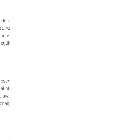
rdést
t. Az
ör is
hetjük
nesen
iákok
olával
znált,