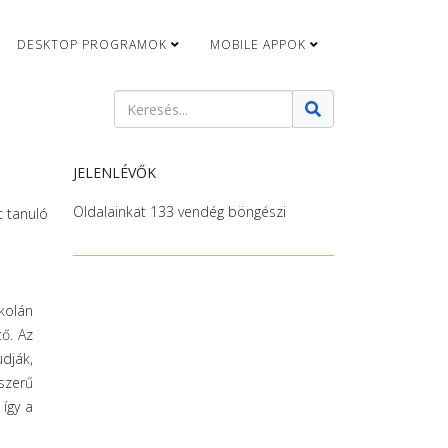
DESKTOP PROGRAMOK
MOBILE APPOK
Keresés
Type 2 or more characters for results.
JELENLÉVŐK
Oldalainkat 133 vendég böngészi
t tanuló
kolán
ő. Az
dják,
szerű
így a