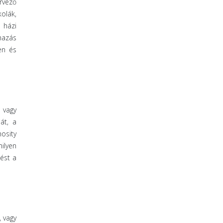
rvező
olák,
 házi
mazás
en és
 vagy
át, a
mosity
ilyen
ést a
, vagy