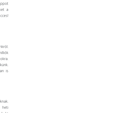
appot
ket a
cces!
nkról.
illiók
okra.
künk.
an is
knak.
 heti