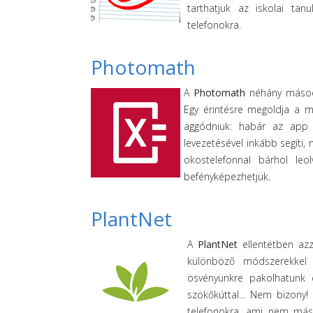
tarthatjuk az iskolai tan
telefonokra.
Photomath
A
Photomath
néhány másodp
Egy érintésre megoldja a m
aggódniuk: habár az app 
levezetésével inkább segíti,
okostelefonnal bárhol leol
befényképezhetjük.
PlantNet
A
PlantNet
ellentétben azz
különböző módszerekkel a
ösvényünkre pakolhatunk c
szökőkúttal... Nem bizony!
telefonokra, ami nem más