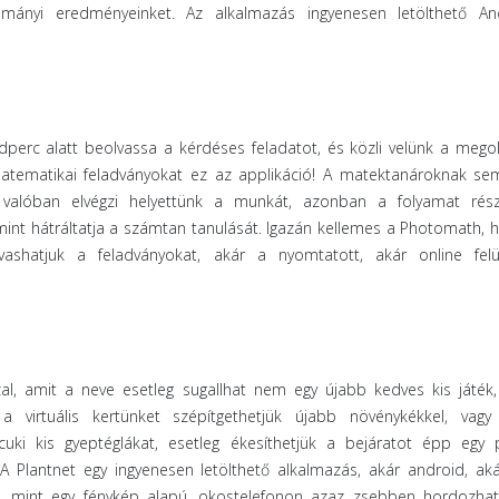
ulmányi eredményeinket. Az alkalmazás ingyenesen letölthető An
erc alatt beolvassa a kérdéses feladatot, és közli velünk a megol
atematikai feladványokat ez az applikáció! A matektanároknak sem
valóban elvégzi helyettünk a munkát, azonban a folyamat rész
 mint hátráltatja a számtan tanulását. Igazán kellemes a Photomath, 
vashatjuk a feladványokat, akár a nyomtatott, akár online felül
al, amit a neve esetleg sugallhat nem egy újabb kedves kis játék,
 virtuális kertünket szépítgethetjük újabb növénykékkel, vagy 
uki kis gyeptéglákat, esetleg ékesíthetjük a bejáratot épp egy 
 A Plantnet egy ingyenesen letölthető alkalmazás, akár android, aká
, mint egy fénykép alapú, okostelefonon azaz zsebben hordozhat