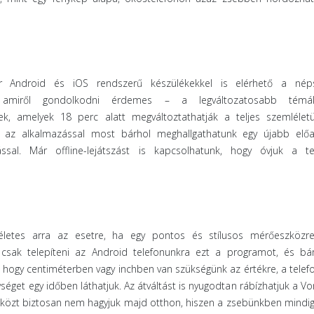
 Android és iOS rendszerű készülékekkel is elérhető a nép
, amiről gondolkodni érdemes – a legváltozatosabb témá
k, amelyek 18 perc alatt megváltoztathatják a teljes szemléletü
, az alkalmazással most bárhol meghallgathatunk egy újabb előa
ással. Már offline-lejátszást is kapcsolhatunk, hogy óvjuk a te
letes arra az esetre, ha egy pontos és stílusos mérőeszközr
 csak telepíteni az Android telefonunkra ezt a programot, és bá
, hogy centiméterben vagy inchben van szükségünk az értékre, a telef
séget egy időben láthatjuk. Az átváltást is nyugodtan rábízhatjuk a V
közt biztosan nem hagyjuk majd otthon, hiszen a zsebünkben mindig 