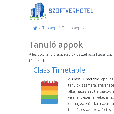
Top app
Tanuló appok
Tanuló appok
A legjobb tanuló applikációk összehasonlítása, top
témakörben.
Class Timetable
A
Class Timetable
app az e
tanulók számára. Ingyenese
alkalmazás segít a diákokn
valamint eseményeket is ho
de nagyszerű alkalmazás, am
tanulás és az iskola élet is