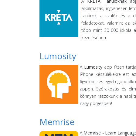
A
KRÉTA Tanulóknak
app 
alkalmazás, ingyenesen let
tanárok, a szülők és a diá
feladatokat, valamint az i
több mint 30 000 iskola ál
kezelésében.
Lumosity
A
Lumosity
app fitten tartj
iPhone készülékekre ezt az
figyelmet és egyéb gondolkod
appon. Szórakozás és élmé
könnyen rászokunk a napi tr
nagy pörgésben!
Memrise
A
Memrise - Learn Languag