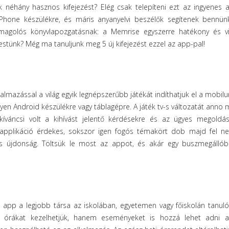
 néhány hasznos kifejezést? Elég csak telepíteni ezt az ingyenes 
Phone készülékre, és máris anyanyelvi beszélők segítenek bennün
magolós könyvlapozgatásnak: a Memrise egyszerre hatékony és vi
stünk? Még ma tanuljunk meg 5 új kifejezést ezzel az app-pal!
almazással a világ egyik legnépszerűbb játékát indíthatjuk el a mobilu
yen Android készülékre vagy táblagépre. A játék tv-s változatát anno m
kíváncsi volt a kihívást jelentő kérdésekre és az ügyes megoldás
 applikáció érdekes, sokszor igen fogós témakört dob majd fel ne
s újdonság. Töltsük le most az appot, és akár egy buszmegállób
 app a legjobb társa az iskolában, egyetemen vagy főiskolán tanuló
 órákat kezelhetjük, hanem eseményeket is hozzá lehet adni a