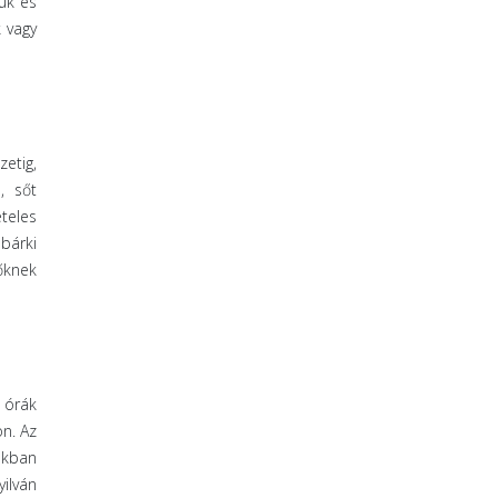
uk és
k vagy
etig,
, sőt
ételes
bárki
őknek
 órák
n. Az
lákban
ilván