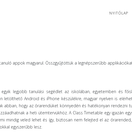
NYITÓLAP
 tanuló appok magyarul. Összgyűjtöttük a legnépszerűbb applikációka
gyik legjobb tanulási segédlet az iskolában, egyetemben és főis
n letölthető Android és iPhone készülékre, magyar nyelven is elérhet
ak abban, hogy az órarendüket könnyedén és hatékonyan rendezni tu
zzáadhatnak a heti ütemtervükhöz. A Class Timetable egy igazán egy
i mindig veled lehet és így, biztosan nem felejted el az órarended, 
 sokkal egyszerűbb lesz.