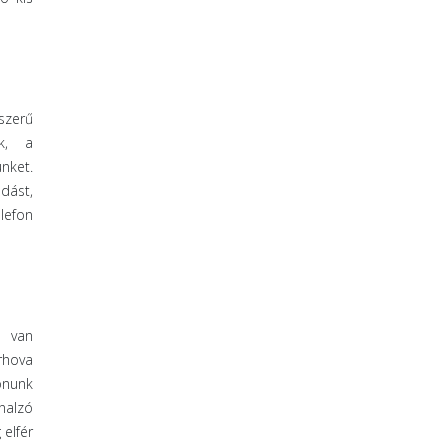
szerű
k, a
nket.
dást,
lefon
e van
rhova
onunk
onalzó
elfér