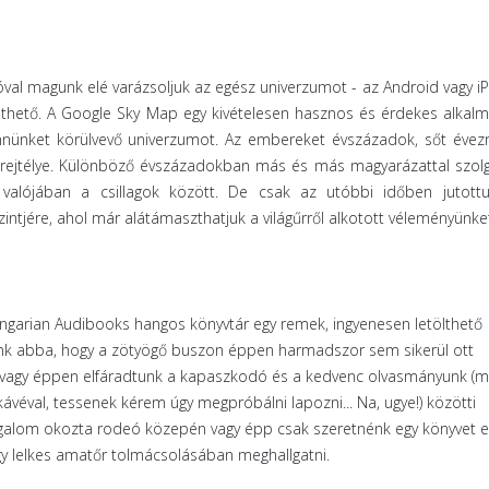
óval magunk elé varázsoljuk az egész univerzumot - az Android vagy i
ölthető. A Google Sky Map egy kivételesen hasznos és érdekes alkalm
ennünket körülvevő univerzumot. Az embereket évszázadok, sőt évez
t rejtélye. Különböző évszázadokban más és más magyarázattal szolg
valójában a csillagok között. De csak az utóbbi időben jutott
ntjére, ahol már alátámaszthatjuk a világűrről alkotott véleményünke
garian Audibooks hangos könyvtár egy remek, ingyenesen letölthető
nk abba, hogy a zötyögő buszon éppen harmadszor sem sikerül ott
ne, vagy éppen elfáradtunk a kapaszkodó és a kedvenc olvasmányunk (m
kávéval, tessenek kérem úgy megpróbálni lapozni... Na, ugye!) közötti
galom okozta rodeó közepén vagy épp csak szeretnénk egy könyvet e
gy lelkes amatőr tolmácsolásában meghallgatni.