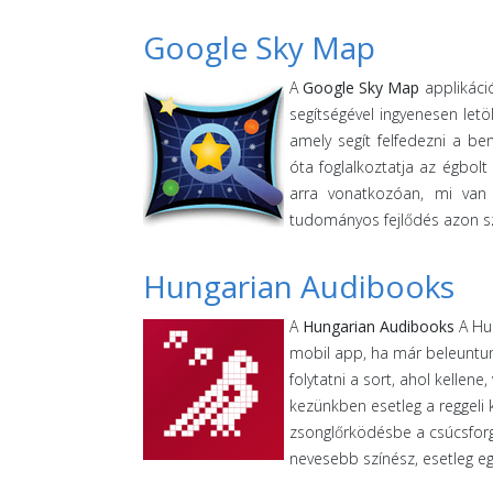
Google Sky Map
A
Google Sky Map
applikáci
segítségével ingyenesen let
amely segít felfedezni a b
óta foglalkoztatja az égbol
arra vonatkozóan, mi van 
tudományos fejlődés azon szi
Hungarian Audibooks
A
Hungarian Audibooks
A Hun
mobil app, ha már beleuntu
folytatni a sort, ahol kelle
kezünkben esetleg a reggeli 
zsonglőrködésbe a csúcsfor
nevesebb színész, esetleg e