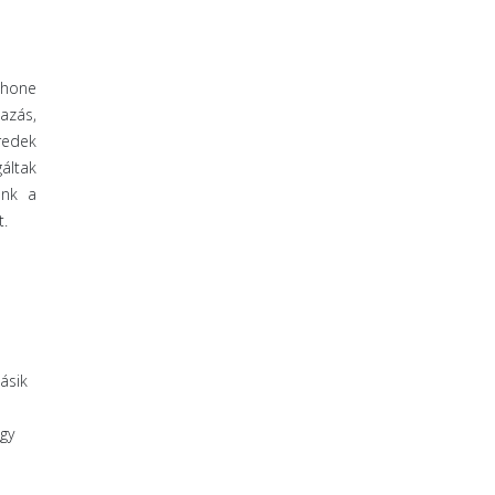
Phone
azás,
redek
áltak
unk a
t.
ásik
gy