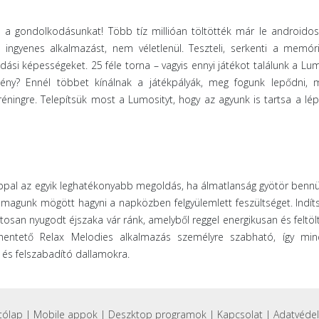
a a gondolkodásunkat! Több tíz millióan töltötték már le androidos
 ingyenes alkalmazást, nem véletlenül. Teszteli, serkenti a memóri
ási képességeket. 25 féle torna – vagyis ennyi játékot találunk a Lu
ny? Ennél többet kínálnak a játékpályák, meg fogunk lepődni, m
éningre. Telepítsük most a Lumosityt, hogy az agyunk is tartsa a lép
ppal az egyik leghatékonyabb megoldás, ha álmatlanság gyötör bennü
agunk mögött hagyni a napközben felgyülemlett feszültséget. Indíts
iztosan nyugodt éjszaka vár ránk, amelyből reggel energikusan és feltö
hentető Relax Melodies alkalmazás személyre szabható, így min
ő és felszabadító dallamokra.
tólap
|
Mobile appok
|
Deszktop programok
|
Kapcsolat
|
Adatvéde