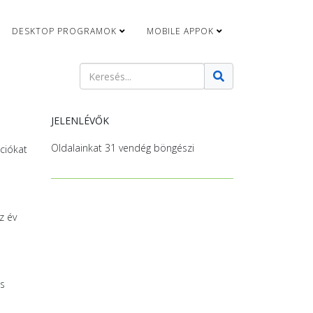
DESKTOP PROGRAMOK
MOBILE APPOK
Keresés
Type 2 or more characters for results.
JELENLÉVŐK
Oldalainkat 31 vendég böngészi
ciókat
z év
ás