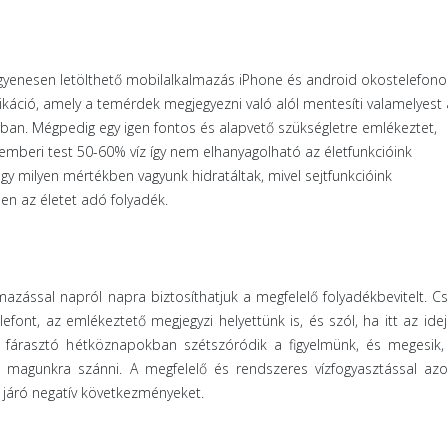
gyenesen letölthető mobilalkalmazás iPhone és android okostelefono
káció, amely a temérdek megjegyezni való alól mentesíti valamelyest 
rban. Mégpedig egy igen fontos és alapvető szükségletre emlékeztet,
z emberi test 50-60% víz így nem elhanyagolható az életfunkcióink
y milyen mértékben vagyunk hidratáltak, mivel sejtfunkcióink
n az életet adó folyadék.
mazással napról napra biztosíthatjuk a megfelelő folyadékbevitelt. C
font, az emlékeztető megjegyzi helyettünk is, és szól, ha itt az ide
 fárasztó hétköznapokban szétszóródik a figyelmünk, és megesik,
t magunkra szánni. A megfelelő és rendszeres vízfogyasztással az
l járó negatív következményeket.