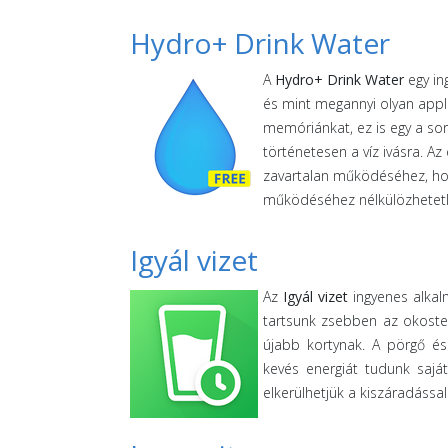
Hydro+ Drink Water
A
Hydro+ Drink Water
egy in
és mint megannyi olyan appli
memóriánkat, ez is egy a so
történetesen a víz ivásra. A
zavartalan működéséhez, hog
működéséhez nélkülözhetetle
Igyál vizet
Az
Igyál vizet
ingyenes alkal
tartsunk zsebben az okostele
újabb kortynak. A pörgő és
kevés energiát tudunk sajá
elkerülhetjük a kiszáradássa