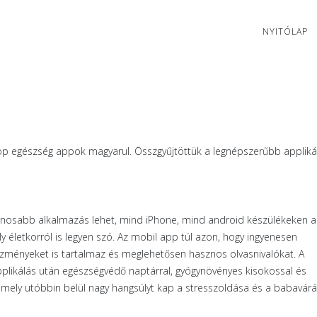
NYITÓLAP
top egészség appok magyarul. Összgyűjtöttük a legnépszerűbb appliká
znosabb alkalmazás lehet, mind iPhone, mind android készülékeken a
életkorról is legyen szó. Az mobil app túl azon, hogy ingyenesen
vezményeket is tartalmaz és meglehetősen hasznos olvasnivalókat. A
pplikálás után egészségvédő naptárral, gyógynövényes kisokossal és
 mely utóbbin belül nagy hangsúlyt kap a stresszoldása és a babavár