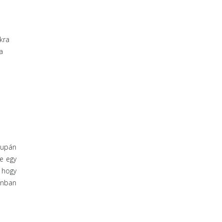
kra
a
supán
je egy
 hogy
onban