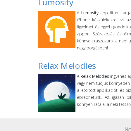
Lumosity
A
Lumosity
app fitten tartj
iPhone készülékekre ezt az
figyelmet és egyéb gondolkod
appon. Szórakozás és élmé
könnyen rászokunk a napi tr
nagy pörgésben!
Relax Melodies
A
Relax Melodies
ingyenes a
vagy nem tudjuk könnyedén m
a letöltött applikációt, és b
ébredhetünk. Az igazán pi
könnyen rátalál a neki tetsz
Nyi