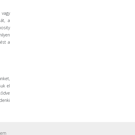
 vagy
át, a
mosity
ilyen
ést a
nket,
uk el
ltődve
denki
lem