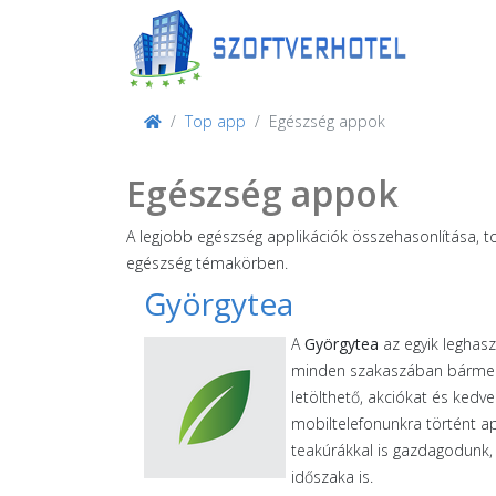
Top app
Egészség appok
Egészség appok
A legjobb egészség applikációk összehasonlítása, 
egészség témakörben.
Györgytea
A
Györgytea
az egyik leghas
minden szakaszában bármely 
letölthető, akciókat és ked
mobiltelefonunkra történt a
teakúrákkal is gazdagodunk,
időszaka is.