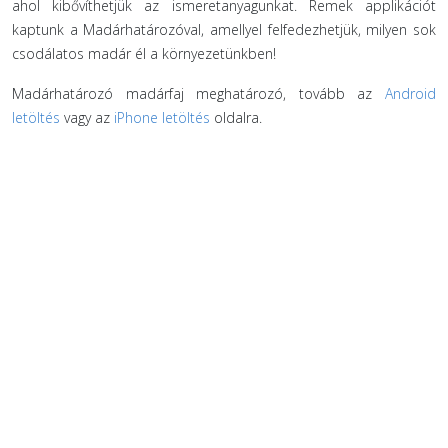
ahol kibővíthetjük az ismeretanyagunkat. Remek applikációt
kaptunk a Madárhatározóval, amellyel felfedezhetjük, milyen sok
csodálatos madár él a környezetünkben!
Madárhatározó madárfaj meghatározó, tovább az
Android
letöltés
vagy az
iPhone letöltés
oldalra.