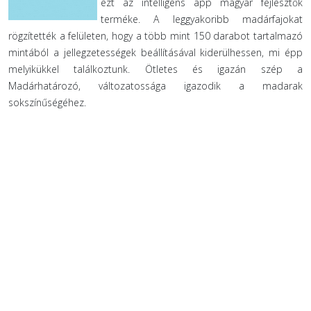
ezt az intelligens app magyar fejlesztők
terméke. A leggyakoribb madárfajokat
rögzítették a felületen, hogy a több mint 150 darabot tartalmazó
mintából a jellegzetességek beállításával kiderülhessen, mi épp
melyikükkel találkoztunk. Ötletes és igazán szép a
Madárhatározó, változatossága igazodik a madarak
sokszínűségéhez.