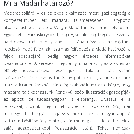
Mi a Madárhatározó?
Madarat tolláról – ez az okos alkalmazás most igazi segítség a
környezetünkben élő madarak felismerésében! Hiánypótló
alkalmazást készített el a Magyar Madártani és Természetvédelmi
Egyesület a Farkaskölykök Ifjúsági Egyesület segítségével. Ezzel a
határozóval már a helyszínen is utána nézetünk az előttünk
repdeső madárfajoknak. Izgalmas felfedezés a Madárhatározó, a
fajok adatlapjáról pedig nagyon érdekes információkat
olvashatunk el. A keresést megkönnyíti, ha a szín, az alak és az
élőhely hozzáadásával leszűkítjük a találati listát. Kitűnő
szórakozást és hasznos tudásanyagot biztosít, aminek örülünk
majd a kirándulásoknál. Bár elég csak kiállnunk az erkélyre, hogy
madárral találkozhassunk. Rendkívül szép illusztrációk gazdagítják
az appot, de tudásanyagban is elsőrangú. Olvassuk el a
leírásokat, tudjunk meg minél többet a madarakról. Sőt, már
mindegyik faj hangját is lejátssza nekünk ez a magyar app! A
tartalom bővítése folyamatos, akár mi magunk is feltölthetünk a
saját adatbázisunkból (regisztráció után). Tehát nemcsak