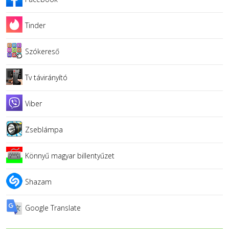
Tinder
Szókereső
Tv távirányító
Viber
Zseblámpa
Könnyű magyar billentyűzet
Shazam
Google Translate