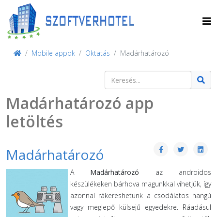
Mobile appok
Oktatás
Madárhatározó
Keresés
Type 2 or more characters for result
Madárhatározó app
letöltés
Madárhatározó
A
Madárhatározó
az androidos
készülékeken bárhova magunkkal vihetjük, így
azonnal rákereshetünk a csodálatos hangú
vagy meglepő külsejű egyedekre. Ráadásul