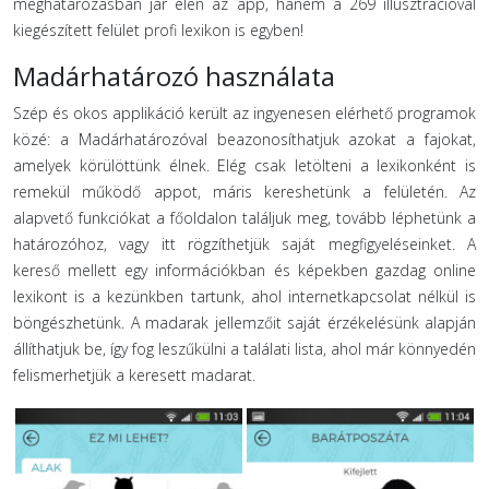
meghatározásban jár élen az app, hanem a 269 illusztrációval
kiegészített felület profi lexikon is egyben!
Madárhatározó használata
Szép és okos applikáció került az ingyenesen elérhető programok
közé: a Madárhatározóval beazonosíthatjuk azokat a fajokat,
amelyek körülöttünk élnek. Elég csak letölteni a lexikonként is
remekül működő appot, máris kereshetünk a felületén. Az
alapvető funkciókat a főoldalon találjuk meg, tovább léphetünk a
határozóhoz, vagy itt rögzíthetjük saját megfigyeléseinket. A
kereső mellett egy információkban és képekben gazdag online
lexikont is a kezünkben tartunk, ahol internetkapcsolat nélkül is
böngészhetünk. A madarak jellemzőit saját érzékelésünk alapján
állíthatjuk be, így fog leszűkülni a találati lista, ahol már könnyedén
felismerhetjük a keresett madarat.