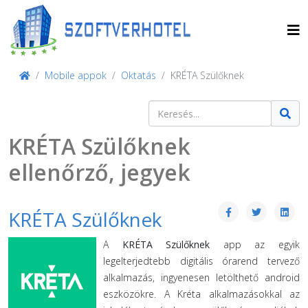
Mobile appok
Oktatás
KRÉTA Szülőknek
Keresés
Type 2 or more characters for result
KRÉTA Szülőknek
ellenőrző, jegyek
KRÉTA Szülőknek
A
KRÉTA Szülőknek
app az egyik
legelterjedtebb digitális órarend tervező
alkalmazás, ingyenesen letölthető android
eszközökre. A Kréta alkalmazásokkal az