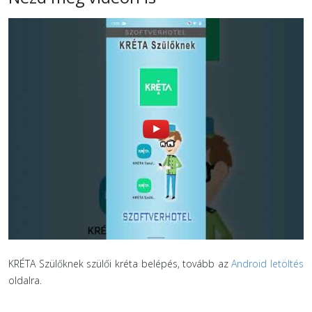
KRÉTA Szülőknek szülői kréta belépés, tovább az
Android letöltés
oldalra.