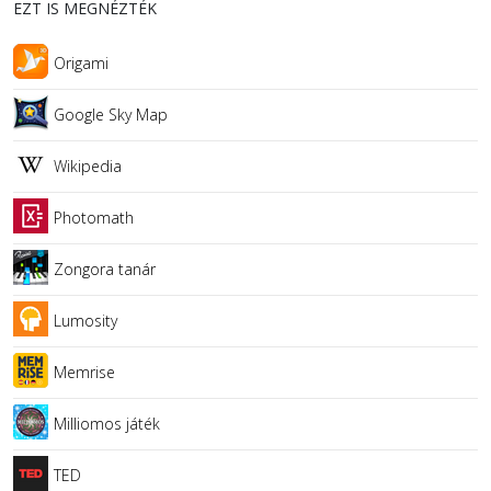
EZT IS MEGNÉZTÉK
Origami
Google Sky Map
Wikipedia
Photomath
Zongora tanár
Lumosity
Memrise
Milliomos játék
TED