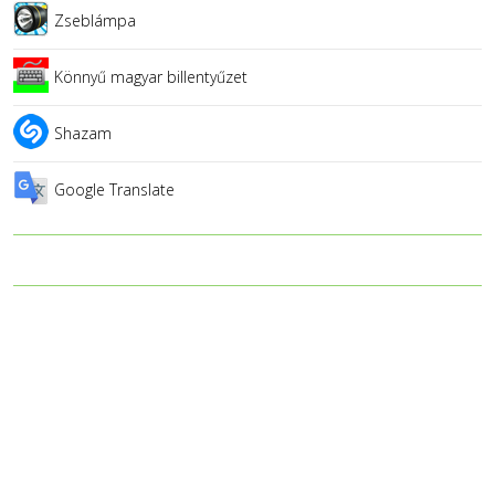
Zseblámpa
Könnyű magyar billentyűzet
Shazam
Google Translate