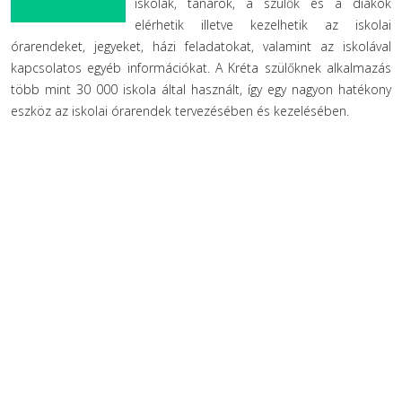
iskolák, tanárok, a szülők és a diákok
elérhetik illetve kezelhetik az iskolai
órarendeket, jegyeket, házi feladatokat, valamint az iskolával
kapcsolatos egyéb információkat. A Kréta szülőknek alkalmazás
több mint 30 000 iskola által használt, így egy nagyon hatékony
eszköz az iskolai órarendek tervezésében és kezelésében.