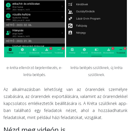
e-kréta ellenőrző bejelentkezés, e-
kréta belépés szülőknek, új kréta
kréta belépés.
szülőknek.
Az alkalmazásban lehetőség van az órarendek személyre
szabására, az órarendek exportálására, valamint az órarendekkel
kapcsolatos emlékeztetők beállítására is. A Kréta szülőknek app-
ban található egy feladatok nézet, ahol a hozzáadhatunk
feladatokat, mint például házi feladatokat, vizsgákat.
Nézd meg videón is