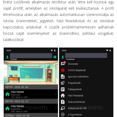
Kréta szülőknek alkalmazás letöltése után, létre kell hozniuk egy
saját profilt, amelyben az iskolájukat kell kiválasztaniuk. A profil
létrehozása után, az alkalmazás automatikusan szinkronizálja az
iskolai órarendeket, jegyeket, házi feladatokat és az iskolával
kapcsolatos adatokat. A szülők problémamentesen adhatnak
hozzá saját eseményeket az órarendhez, például vizsgákat,
találkozókat.