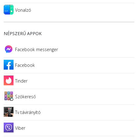
Vonalzó
NÉPSZERŰ APPOK
Facebook messenger
Facebook
Tinder
Szókereső
Tv távirányító
Viber