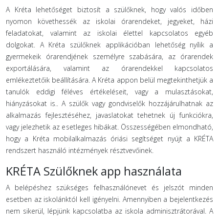
A Kréta lehetőséget biztosít a szülőknek, hogy valós időben
nyomon követhessék az iskolai órarendeket, jegyeket, házi
feladatokat, valamint az iskolai élettel kapcsolatos egyéb
dolgokat. A Kréta szülőknek applikációban lehetőség nyílik a
gyermekeik órarendjének személyre szabására, az órarendek
exportálására, valamint az órarendekkel kapcsolatos
emlékeztetőik beállítására. A Kréta appon belül megtekinthetjük a
tanulók eddigi féléves értékeléseit, vagy a mulasztásokat,
hiányzásokat is.. A szülők vagy gondviselők hozzájárulhatnak az
alkalmazás fejlesztéséhez, javaslatokat tehetnek új funkciókra,
vagy jelezhetik az esetleges hibákat. Összességében elmondható,
hogy a Kréta mobilalkalmazás óriási segítséget nyújt a KRÉTA
rendszert használó intézmények résztvevőinek.
KRÉTA Szülőknek app használata
A belépéshez szükséges felhasználónevet és jelszót minden
esetben az iskolánktól kell igényelni. Amennyiben a bejelentkezés
nem sikerül, lépjünk kapcsolatba az iskola adminisztrátorával. A