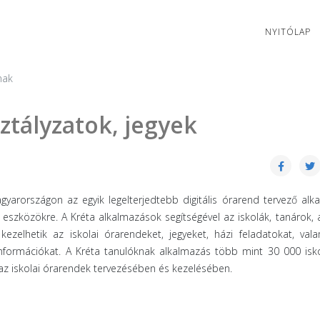
NYITÓLAP
nak
tályzatok, jegyek
arországon az egyik legelterjedtebb digitális órarend tervező alk
 eszközökre. A Kréta alkalmazások segítségével az iskolák, tanárok, 
 kezelhetik az iskolai órarendeket, jegyeket, házi feladatokat, val
információkat. A Kréta tanulóknak alkalmazás több mint 30 000 isko
 az iskolai órarendek tervezésében és kezelésében.