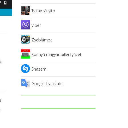
Tv távirányító
Viber
Zseblámpa
Könnyű magyar billentyűzet
Shazam
Google Translate