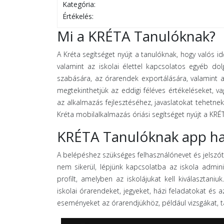
Kategória:
Értékelés:
Mi a KRÉTA Tanulóknak?
A Kréta segítséget nyújt a tanulóknak, hogy valós i
valamint az iskolai élettel kapcsolatos egyéb d
szabására, az órarendek exportálására, valamint a
megtekinthetjük az eddigi féléves értékeléseket, v
az alkalmazás fejlesztéséhez, javaslatokat tehetne
Kréta mobilalkalmazás óriási segítséget nyújt a KRÉ
KRÉTA Tanulóknak app ha
A belépéshez szükséges felhasználónevet és jelszót 
nem sikerül, lépjünk kapcsolatba az iskola adminis
profilt, amelyben az iskolájukat kell kiválasztani
iskolai órarendeket, jegyeket, házi feladatokat és
eseményeket az órarendjükhöz, például vizsgákat, t