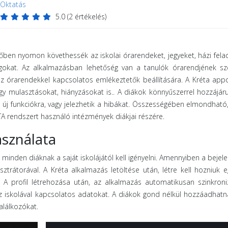
Oktatás
5.0
(
2
értékelés)
dőben nyomon követhessék az iskolai órarendeket, jegyeket, házi fela
olgokat. Az alkalmazásban lehetőség van a tanulók órarendjének s
z órarendekkel kapcsolatos emlékeztetők beállítására. A Kréta app
agy mulasztásokat, hiányzásokat is.. A diákok könnyűszerrel hozzájár
k új funkciókra, vagy jelezhetik a hibákat. Összességében elmondható
TA rendszert használó intézmények diákjai részére.
sználata
minden diáknak a saját iskolájától kell igényelni. Amennyiben a bejel
ztrátorával. A Kréta alkalmazás letöltése után, létre kell hozniuk e
uk. A profil létrehozása után, az alkalmazás automatikusan szinkroni
 az iskolával kapcsolatos adatokat. A diákok gond nélkül hozzáadhatn
alálkozókat.