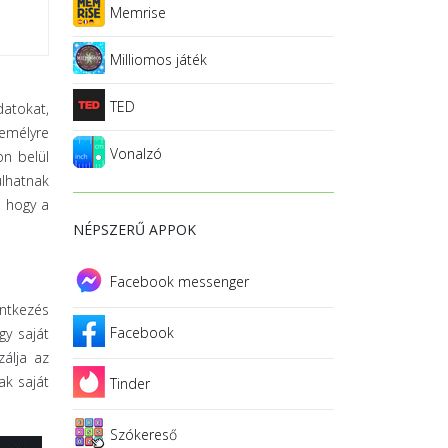
Memrise
Milliomos játék
TED
datokat,
zemélyre
Vonalzó
on belül
ulhatnak
, hogy a
NÉPSZERŰ APPOK
Facebook messenger
entkezés
Facebook
gy saját
zálja az
ak saját
Tinder
Szókereső