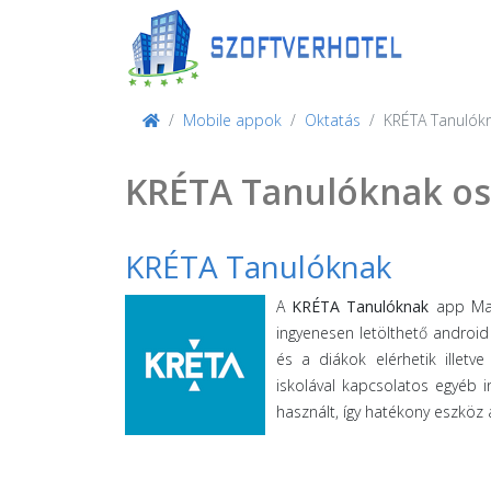
Mobile appok
Oktatás
KRÉTA Tanulók
KRÉTA Tanulóknak osz
KRÉTA Tanulóknak
A
KRÉTA Tanulóknak
app Magy
ingyenesen letölthető android
és a diákok elérhetik illetve
iskolával kapcsolatos egyéb 
használt, így hatékony eszköz