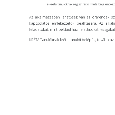
e-kréta tanulóknak regisztráció, kréta bejelentkez
Az alkalmazásban lehetőség van az órarendek sze
kapcsolatos emlékeztetők beállítására. Az alka
feladatokat, mint például házi feladatokat, vizsgákat
KRÉTA Tanulóknak kréta tanulói belépés, tovább az