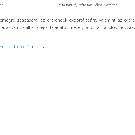
és.
kréta tanuló, kréta tanulóknak letöltés.
mélyre szabására, az órarendek exportálására, valamint az órare
lmazásban található egy feladatok nézet, ahol a tanulók hozzáa
.
Android letöltés
oldalra.