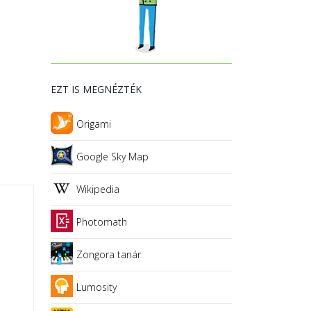
EZT IS MEGNÉZTÉK
Origami
Google Sky Map
Wikipedia
Photomath
Zongora tanár
Lumosity