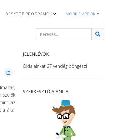
DESKTOP PROGRAMOK
MOBILE APPOK
Keresés
Type 2 or more characters for results.
JELENLÉVŐK
Oldalainkat 27 vendég böngészi
almazás,
SZERKESZTŐ AJÁNLJA
a szülők
amint az
la által