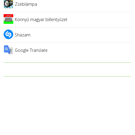
Zseblámpa
Könnyű magyar billentyűzet
Shazam
Google Translate