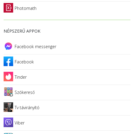
Photomath
NÉPSZERŰ APPOK
Facebook messenger
Facebook
Tinder
Szókereső
Tv távirányító
Viber