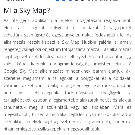
Mi a Sky Map?
Az intelligens applikáció a telefon mozgatására reagálva vetíti
elénk a csillagokat, bolygókat és holdakat. Csillagképeket
vehettünk szemügyre és egész univerzumokat fedezhetünk fel. Az
alkalmazás részét képezi a Sky Map Hubble galéria is, amely
rengeteg csillagközi objektum fotóját tartalmazza – az alkalmazás
segítségével ezek lokalizálhatók, elhelyezhetők a horizonton, így
valós képet kapunk a világmindenségről, amelyben élünk. A
Google Sky Map alkalmazást mindenkinek bátran ajánljuk, aki
szeretné megismerni a csillagokat, a bolygókat és a holdakat,
valamint akiket vonz a világűr végtelensége. Gyermekkorunkban
nem volt lehetőségünk tudományosan megfigyelni a
csillagképeket; csupán a legismertebb alakzatok helyét és alakját
tanulhattuk meg a szüleinktől, vagy az iskolában. Mára ez
megváltozott, hiszen a technikai fejlődés olyan eszközöket ad a
kezünkbe, amelyek segítségével nem a legismertebb, hanem a
ritkán emlegetett csillagképek is megcsodálhatók.