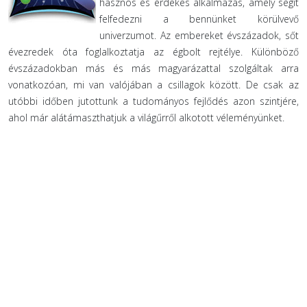
hasznos és érdekes alkalmazás, amely segít
felfedezni a bennünket körülvevő
univerzumot. Az embereket évszázadok, sőt
évezredek óta foglalkoztatja az égbolt rejtélye. Különböző
évszázadokban más és más magyarázattal szolgáltak arra
vonatkozóan, mi van valójában a csillagok között. De csak az
utóbbi időben jutottunk a tudományos fejlődés azon szintjére,
ahol már alátámaszthatjuk a világűrről alkotott véleményünket.