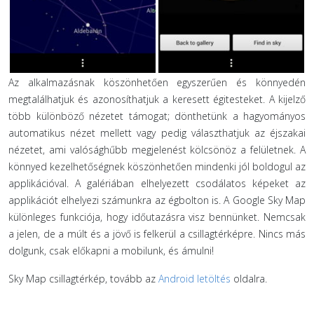
Az alkalmazásnak köszönhetően egyszerűen és könnyedén
megtalálhatjuk és azonosíthatjuk a keresett égitesteket. A kijelző
több különböző nézetet támogat; dönthetünk a hagyományos
automatikus nézet mellett vagy pedig választhatjuk az éjszakai
nézetet, ami valósághűbb megjelenést kölcsönöz a felületnek. A
könnyed kezelhetőségnek köszönhetően mindenki jól boldogul az
applikációval. A galériában elhelyezett csodálatos képeket az
applikációt elhelyezi számunkra az égbolton is. A Google Sky Map
különleges funkciója, hogy időutazásra visz bennünket. Nemcsak
a jelen, de a múlt és a jövő is felkerül a csillagtérképre. Nincs más
dolgunk, csak előkapni a mobilunk, és ámulni!
Sky Map csillagtérkép, tovább az
Android letöltés
oldalra.