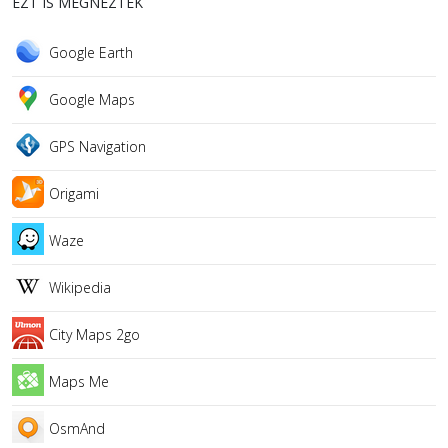
EZT IS MEGNÉZTÉK
Google Earth
Google Maps
GPS Navigation
Origami
Waze
Wikipedia
City Maps 2go
Maps Me
OsmAnd