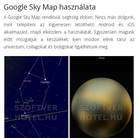
Google Sky Map használata
A Google Sky Map rendkívüli segítség ebben. Nincs más dolgunk,
mint telepíteni az ingyenesen letölthető Android és iOS
alkalmazást, majd elkezdeni a használatát. Egyszerűen magunk
előtt mozgatjuk a készüléket; ilyen módon elénk tárul az
univerzum, csillagokat és bolygókat figyelhetünk meg.