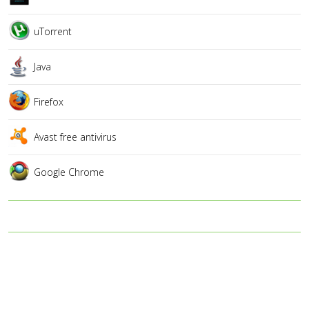
uTorrent
Java
Firefox
Avast free antivirus
Google Chrome