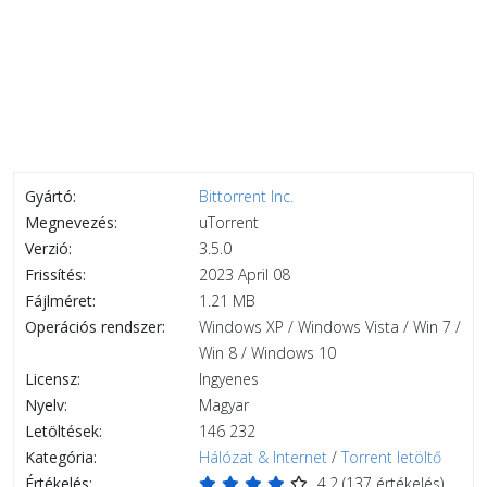
Gyártó:
Bittorrent Inc.
Megnevezés:
uTorrent
Verzió:
3.5.0
Frissítés:
2023 April 08
Fájlméret:
1.21 MB
Operációs rendszer:
Windows XP / Windows Vista / Win 7 /
Win 8 / Windows 10
Licensz:
Ingyenes
Nyelv:
Magyar
Letöltések:
146 232
Kategória:
Hálózat & Internet
/
Torrent letöltő
Értékelés:
4.2
(
137
értékelés)