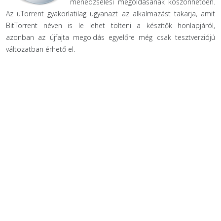
menedzselési megoldásának köszönhetően.
Az uTorrent gyakorlatilag ugyanazt az alkalmazást takarja, amit
BitTorrent néven is le lehet tölteni a készítők honlapjáról,
azonban az újfajta megoldás egyelőre még csak tesztverziójú
változatban érhető el.