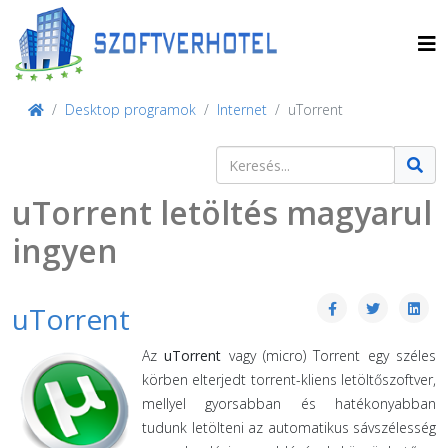
Desktop programok
Internet
uTorrent
Keresés
Type 2 or more characters for result
uTorrent letöltés magyarul
ingyen
uTorrent
Az
uTorrent
vagy (micro) Torrent egy széles
körben elterjedt torrent-kliens letöltőszoftver,
mellyel gyorsabban és hatékonyabban
tudunk letölteni az automatikus sávszélesség