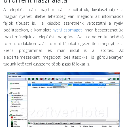
uTorrent használata
A telepítés után, majd miután elindítottuk, kiválaszthatjuk a
magyar nyelvet, illetve lehetőség van megadni az információs
fájlok típusát is. Ha később szeretnénk változtatni a nyelvi
beállításokon, a komplett
nyelvi csomagot
innen beszerezhetjük,
majd másoljuk a telepítési mappába. Az interneten különböző
torrent oldalakon talált torrent fájlokat egyszerűen megnyitjuk a
kliens programmal, és már indul is a letöltés. Az
alapértelmezésként megadott beállításokkal is gördülékenyen
tudunk letölteni egyszerre több gigás fájlokat is.