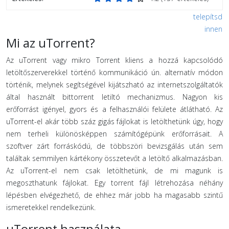
telepítsd
innen
Mi az uTorrent?
Az uTorrent vagy mikro Torrent kliens a hozzá kapcsolódó
letöltőszerverekkel történő kommunikáció ún. alternatív módon
történik, melynek segítségével kijátszható az internetszolgáltatók
által használt bittorrent letiltó mechanizmus. Nagyon kis
erőforrást igényel, gyors és a felhasználói felülete átlátható. Az
uTorrent-el akár több száz gigás fájlokat is letölthetünk úgy, hogy
nem terheli különösképpen számítógépünk erőforrásait. A
szoftver zárt forráskódú, de többszöri bevizsgálás után sem
találtak semmilyen kártékony összetevőt a letöltő alkalmazásban.
Az uTorrent-el nem csak letölthetünk, de mi magunk is
megoszthatunk fájlokat. Egy torrent fájl létrehozása néhány
lépésben elvégezhető, de ehhez már jobb ha magasabb szintű
ismeretekkel rendelkezünk.