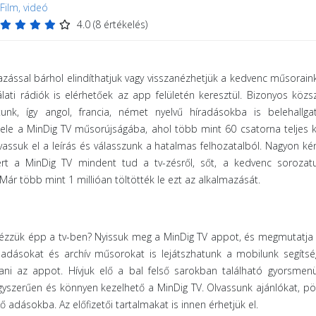
Film, videó
4.0
(
8
értékelés)
azással bárhol elindíthatjuk vagy visszanézhetjük a kedvenc műsorain
ati rádiók is elérhetőek az app felületén keresztül. Bizonyos közsz
nk, így angol, francia, német nyelvű híradásokba is belehallgat
le a MinDig TV műsorújságába, ahol több mint 60 csatorna teljes k
lvassuk el a leírás és válasszunk a hatalmas felhozatalból. Nagyon k
rt a MinDig TV mindent tud a tv-zésről, sőt, a kedvenc sorozatu
 Már több mint 1 millióan töltötték le ezt az alkalmazását.
a
ézzük épp a tv-ben? Nyissuk meg a MinDig TV appot, és megmutatja
adásokat és archív műsorokat is lejátszhatunk a mobilunk segítsé
tani az appot. Hívjuk elő a bal felső sarokban található gyorsmen
Egyszerűen és könnyen kezelhető a MinDig TV. Olvassunk ajánlókat, p
 adásokba. Az előfizetői tartalmakat is innen érhetjük el.