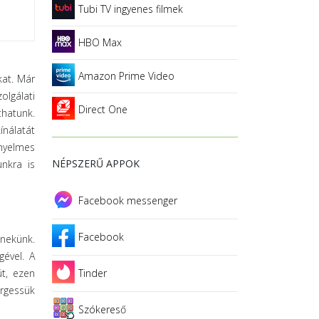
Tubi TV ingyenes filmek
HBO Max
Amazon Prime Video
kat. Már
olgálati
Direct One
hatunk.
ínálatát
ényelmes
NÉPSZERŰ APPOK
nkra is
Facebook messenger
Facebook
 nekünk.
gével. A
üt, ezen
Tinder
örgessük
Szókereső