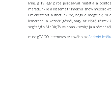
MinDig TV egy piros jelzősávval mutatja a pontos
maradjunk le a kiszemelt filmekről, show műsorokról
Emlékeztetőt állíthatunk be, hogy a megfelelő pi
lemaradni a kezdőrúgásról, vagy az előző részek ö
segítség! A MinDig TV valóban kiszolgálja a tévénézők
mindigTV GO internetes tv, tovább az
Android letölt