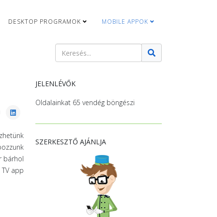
DESKTOP PROGRAMOK
MOBILE APPOK
Keresés
Type 2 or more characters for results.
JELENLÉVŐK
Oldalainkat 65 vendég böngészi
zhetünk
SZERKESZTŐ AJÁNLJA
apozzunk
r bárhol
g TV app