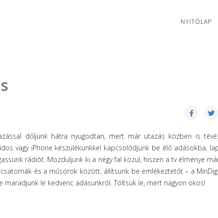
NYITÓLAP
és
zással dőljünk hátra nyugodtan, mert már utazás közben is tévé
idos vagy iPhone készülékünkkel kapcsolódjunk be élő adásokba, l
assunk rádiót. Mozduljunk ki a négy fal közül, hiszen a tv élménye má
csatornák és a műsorok között, állítsunk be emlékeztetőt – a MinDi
 maradjunk le kedvenc adásunkról. Töltsük le, mert nagyon okos!