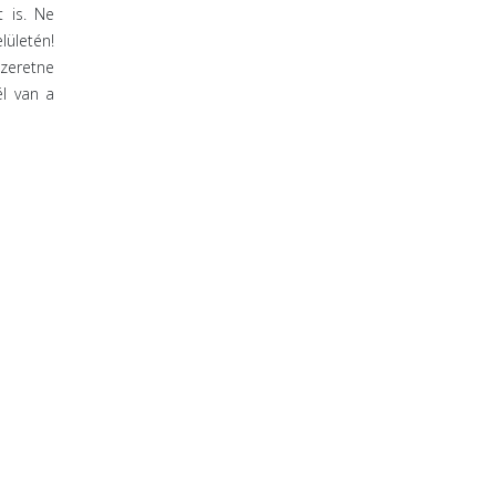
t is. Ne
lületén!
szeretne
él van a