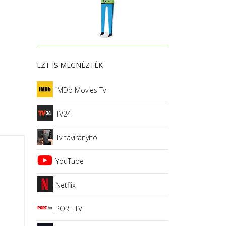
EZT IS MEGNÉZTÉK
IMDb Movies Tv
TV24
Tv távirányító
YouTube
Netflix
PORT TV