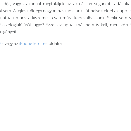
 időt, vagyis azonnal megtaláljuk az aktuálisan sugárzott adásoka
 sem. A fejlesztők egy nagyon hasznos funkciót helyeztek el az app fe
llanatban máris a kiszemelt csatornára kapcsolhassunk. Senki sem 
sszefoglalójáról, ugye? Ezzel az appal már nem is kell, mert kézn
 igényeit.
és
vagy az
iPhone letöltés
oldalra.