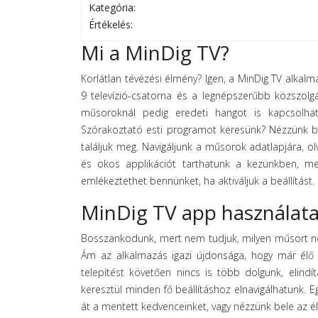
Kategória:
Értékelés:
Mi a MinDig TV?
Korlátlan tévézési élmény? Igen, a MinDig TV alkalm
9 televízió-csatorna és a legnépszerűbb közszolgál
műsoroknál pedig eredeti hangot is kapcsolhatu
Szórakoztató esti programot keresünk? Nézzünk be
találjuk meg. Navigáljunk a műsorok adatlapjára, o
és okos applikációt tarthatunk a kezünkben, me
emlékeztethet bennünket, ha aktiváljuk a beállítást.
MinDig TV app használat
Bosszankodunk, mert nem tudjuk, milyen műsort n
Ám az alkalmazás igazi újdonsága, hogy már élő 
telepítést követően nincs is több dolgunk, elindí
keresztül minden fő beállításhoz elnavigálhatunk. 
át a mentett kedvenceinket, vagy nézzünk bele az élő