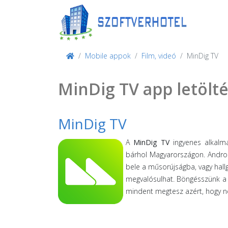
Mobile appok
Film, videó
MinDig TV
MinDig TV app letölt
MinDig TV
A
MinDig TV
ingyenes alkalma
bárhol Magyarországon. Andro
bele a műsorújságba, vagy hallg
megvalósulhat. Böngésszünk a 
mindent megtesz azért, hogy ne