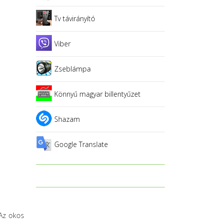
Tv távirányító
Viber
Zseblámpa
Könnyű magyar billentyűzet
Shazam
Google Translate
 Az okos