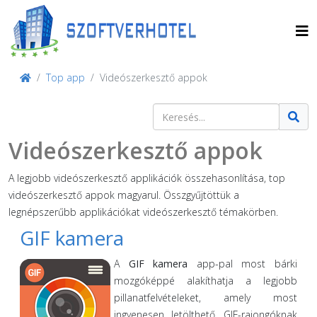
Top app
Videószerkesztő appok
Keresés
Type 2 or more characters for result
Videószerkesztő appok
A legjobb videószerkesztő applikációk összehasonlítása, top
videószerkesztő appok magyarul. Összgyűjtöttük a
legnépszerűbb applikációkat videószerkesztő témakörben.
GIF kamera
A
GIF kamera
app-pal most bárki
mozgóképpé alakíthatja a legjobb
pillanatfelvételeket, amely most
ingyenesen letölthető. GIF-rajongóknak