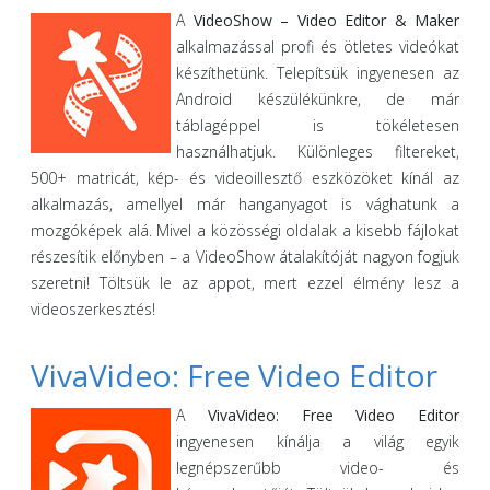
A
VideoShow – Video Editor & Maker
alkalmazással profi és ötletes videókat
készíthetünk. Telepítsük ingyenesen az
Android készülékünkre, de már
táblagéppel is tökéletesen
használhatjuk. Különleges filtereket,
500+ matricát, kép- és videoillesztő eszközöket kínál az
alkalmazás, amellyel már hanganyagot is vághatunk a
mozgóképek alá. Mivel a közösségi oldalak a kisebb fájlokat
részesítik előnyben – a VideoShow átalakítóját nagyon fogjuk
szeretni! Töltsük le az appot, mert ezzel élmény lesz a
videoszerkesztés!
VivaVideo: Free Video Editor
A
VivaVideo: Free Video Editor
ingyenesen kínálja a világ egyik
legnépszerűbb video- és