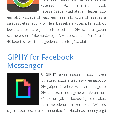
kötelező! Az animált fotók
népszerűsége vitathatatlan, legyen szó
egy alvó kisbabáról, vagy egy fejre álló kutyáról, esetleg a
saját születésnapunkról. Nem beszélve a vicces pillanatokról:
leesett, eltörött, elgurult, elszökött – a GIF kamera igazán
személyes emlékké varázsolja. A videó szerkesztő már akár
40 képet is készíthet egyetlen perc leforgása alatt.
GIPHY for Facebook
Messenger
A
GIPHY
alkalmazással most ingyen
juthatunk hozzá a világ egyik legnagyobb
GIF-gyűjteményéhez. Az internet legjobb
GIF-jei most mind egy helyen! Az animált
képek uralják a közösségi oldalakat,
nem véletlenül, hiszen kreatívvá és
izgalmassá teszik a kommunikációt. Hatalmas mennyiségű