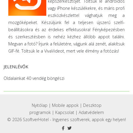
képszerkesztőjét. Töltsük le androidos
vagy iPhone készülékekre, és máris profi
eszközkészlettel vághatjuk meg a
mozgóképeket. Készüljünk fel a teljesen újszerű szelfi-
beállításokra és az érdekes effektusokra! Fényképezésben
és szerkesztésben is nehéz kézhez állóbb appot találni.
Megvan a fotó? Írjunk a felületére, vágjunk alá zenét, alakítsuk
GIF-fé. Töltsük le a VivaVideot, mert vele élmény a fotózás!
JELENLÉVŐK
Oldalainkat 40 vendég böngészi
Nyitólap
|
Mobile appok
|
Deszktop
programok
|
Kapcsolat
|
Adatvédelem
© 2026 SzoftverHotel - Ingyenes szoftverek, appok egy helyen!