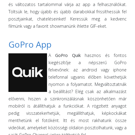
és változatos tartalommal várja az app a felhasználókat.
Töltsük le, hogy újabb és újabb darabokkal frissíthessük fel
posztjainkat, chateléseinket! Keressük meg a kedvenc
filmünk vagy a favorit showmanünk ihlette GIF-eket.
GoPro App
A
GoPro Quik
hasznos és fontos
kiegészítője a népszerű GoPro
felvevőnek: az android vagy iphone
telefonnal ugyanis élőben követhetjük
nyomon a folyamatot. Megváltoztatnák
a beállítást? Elég csak az alkalmazást
elővenni, hiszen a szinkronizálásnak köszönhetően már
mobilról is átállíthatjuk a funkciókat. A rögzített anyagot
pedig visszatekerhetjük, megállíthatjuk, képkockákat
menthetünk el fotóként. Itt és most rakhatunk össze
videókat, amelyeket közösségi oldalon posztolhatunk, vagy a
saját GoPro Channel-ünkre tölthetjük fel.