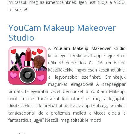
mutassuk meg az ismerőseinknek. Igen, ezt tudja a VSCO,
töltsük le!
YouCam Makeup Makeover
Studio
A
YouCam Makeup Makeover Studio
különleges fényképező app kifejezetten
nőknek! Androidos és iOS rendszerű
készülékekkel ingyenesen készíthetjük el
a legvonzóbb szelfinket. Sminkeljük
magunkat elragadóvá! A szépségipar
virtuális fellegvárába vezet bennünket a YouCam Makeup,
ahol sminkes tanácsokat kaphatunk, és még a legújabb
divatcikkeket is felpróbálhatjuk. Ez az app több egy sminkes
tanácsadónál, de a profizmus mellett a vicces oldala is
fantasztikus, ugye? Nézzük meg, töltsük le most!