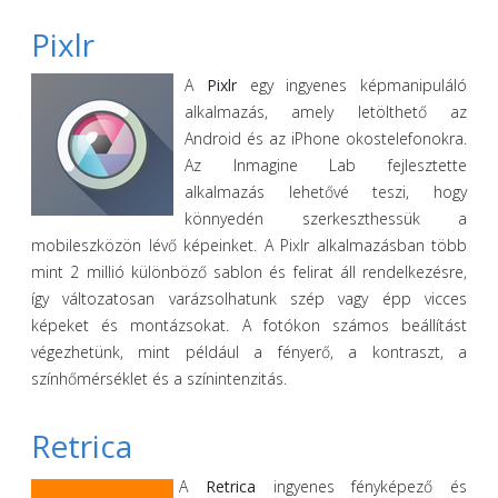
Pixlr
A
Pixlr
egy ingyenes képmanipuláló
alkalmazás, amely letölthető az
Android és az iPhone okostelefonokra.
Az Inmagine Lab fejlesztette
alkalmazás lehetővé teszi, hogy
könnyedén szerkeszthessük a
mobileszközön lévő képeinket. A Pixlr alkalmazásban több
mint 2 millió különböző sablon és felirat áll rendelkezésre,
így változatosan varázsolhatunk szép vagy épp vicces
képeket és montázsokat. A fotókon számos beállítást
végezhetünk, mint például a fényerő, a kontraszt, a
színhőmérséklet és a színintenzitás.
Retrica
A
Retrica
ingyenes fényképező és