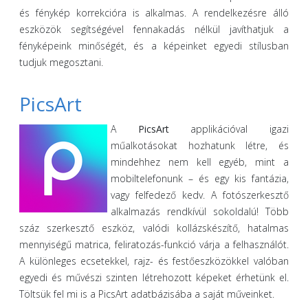
és fénykép korrekcióra is alkalmas. A rendelkezésre álló
eszközök segítségével fennakadás nélkül javíthatjuk a
fényképeink minőségét, és a képeinket egyedi stílusban
tudjuk megosztani.
PicsArt
A
PicsArt
applikációval igazi
műalkotásokat hozhatunk létre, és
mindehhez nem kell egyéb, mint a
mobiltelefonunk – és egy kis fantázia,
vagy felfedező kedv. A fotószerkesztő
alkalmazás rendkívül sokoldalú! Több
száz szerkesztő eszköz, valódi kollázskészítő, hatalmas
mennyiségű matrica, feliratozás-funkció várja a felhasználót.
A különleges ecsetekkel, rajz- és festőeszközökkel valóban
egyedi és művészi szinten létrehozott képeket érhetünk el.
Töltsük fel mi is a PicsArt adatbázisába a saját műveinket.