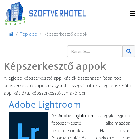
Top app
Képszerkesztő appok
Keresés
Type 2 or more characters for result
Képszerkesztő appok
A legjobb képszerkesztő applikációk összehasonlítása, top
képszerkesztő appok magyarul. Összgyűjtöttük a legnépszerűbb
applikációkat képszerkesztő témakörben.
Adobe Lightroom
Az
Adobe Lightroom
az egyik legjobb
fotószerkesztő alkalmazása
okostelefonokra. Ha olyan
fotómanipulációs eszközre van