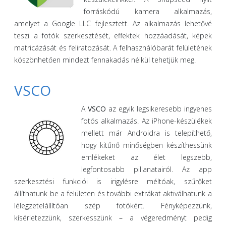
forráskódú kamera alkalmazás,
amelyet a Google LLC fejlesztett. Az alkalmazás lehetővé
teszi a fotók szerkesztését, effektek hozzáadását, képek
matricázását és feliratozását. A felhasználóbarát felületének
köszönhetően mindezt fennakadás nélkül tehetjük meg.
VSCO
A
VSCO
az egyik legsikeresebb ingyenes
fotós alkalmazás. Az iPhone-készülékek
mellett már Androidra is telepíthető,
hogy kitűnő minőségben készíthessünk
emlékeket az élet legszebb,
legfontosabb pillanatairól. Az app
szerkesztési funkciói is irigylésre méltóak, szűrőket
állíthatunk be a felületen és további extrákat aktiválhatunk a
lélegzetelállítóan szép fotókért. Fényképezzünk,
kísérletezzünk, szerkesszünk – a végeredményt pedig