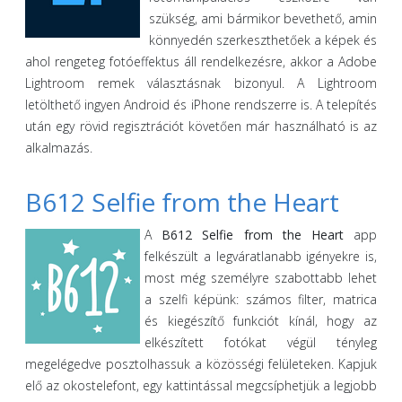
szükség, ami bármikor bevethető, amin
könnyedén szerkeszthetőek a képek és
ahol rengeteg fotóeffektus áll rendelkezésre, akkor a Adobe
Lightroom remek választásnak bizonyul. A Lightroom
letölthető ingyen Android és iPhone rendszerre is. A telepítés
után egy rövid regisztrációt követően már használható is az
alkalmazás.
B612 Selfie from the Heart
A
B612 Selfie from the Heart
app
felkészült a legváratlanabb igényekre is,
most még személyre szabottabb lehet
a szelfi képünk: számos filter, matrica
és kiegészítő funkciót kínál, hogy az
elkészített fotókat végül tényleg
megelégedve posztolhassuk a közösségi felületeken. Kapjuk
elő az okostelefont, egy kattintással megcsíphetjük a legjobb