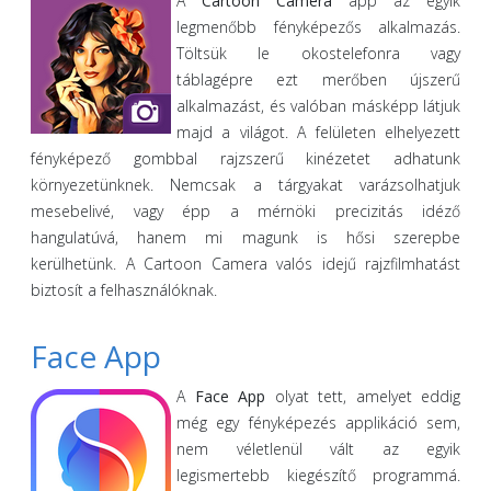
A
Cartoon Camera
app az egyik
legmenőbb fényképezős alkalmazás.
Töltsük le okostelefonra vagy
táblagépre ezt merőben újszerű
alkalmazást, és valóban másképp látjuk
majd a világot. A felületen elhelyezett
fényképező gombbal rajzszerű kinézetet adhatunk
környezetünknek. Nemcsak a tárgyakat varázsolhatjuk
mesebelivé, vagy épp a mérnöki precizitás idéző
hangulatúvá, hanem mi magunk is hősi szerepbe
kerülhetünk. A Cartoon Camera valós idejű rajzfilmhatást
biztosít a felhasználóknak.
Face App
A
Face App
olyat tett, amelyet eddig
még egy fényképezés applikáció sem,
nem véletlenül vált az egyik
legismertebb kiegészítő programmá.