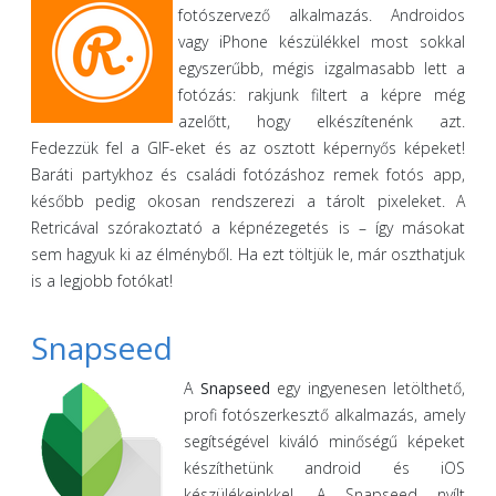
fotószervező alkalmazás. Androidos
vagy iPhone készülékkel most sokkal
egyszerűbb, mégis izgalmasabb lett a
fotózás: rakjunk filtert a képre még
azelőtt, hogy elkészítenénk azt.
Fedezzük fel a GIF-eket és az osztott képernyős képeket!
Baráti partykhoz és családi fotózáshoz remek fotós app,
később pedig okosan rendszerezi a tárolt pixeleket. A
Retricával szórakoztató a képnézegetés is – így másokat
sem hagyuk ki az élményből. Ha ezt töltjük le, már oszthatjuk
is a legjobb fotókat!
Snapseed
A
Snapseed
egy ingyenesen letölthető,
profi fotószerkesztő alkalmazás, amely
segítségével kiváló minőségű képeket
készíthetünk android és iOS
készülékeinkkel. A Snapseed nyílt