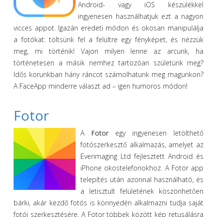
Android- vagy iOS készülékkel
ingyenesen használhatjuk ezt a nagyon
vicces appot. Igazán eredeti módon és okosan manipulálja
a fotókat: töltsünk fel a felültre egy fényképet, és nézzük
meg, mi történik! Vajon milyen lenne az arcunk, ha
történetesen a másik nemhez tartozóan születünk meg?
Idős korunkban hány ráncot számolhatunk meg magunkon?
A FaceApp minderre választ ad – igen humoros módon!
Fotor
A
Fotor
egy ingyenesen letölthető
fotószerkesztő alkalmazás, amelyet az
Everimaging Ltd fejlesztett Android és
iPhone okostelefonokhoz. A Fotor app
telepítés után azonnal használható, és
a letisztult felületének köszönhetően
bárki, akár kezdő fotós is könnyedén alkalmazni tudja saját
fotói szerkesztésére. A Fotor többek között kép retusálásra