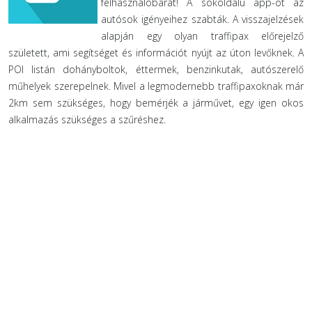
felhasználóbarát! A sokoldalú app-ot az
autósok igényeihez szabták. A visszajelzések
alapján egy olyan traffipax előrejelző
született, ami segítséget és információt nyújt az úton levőknek. A
POI listán dohányboltok, éttermek, benzinkutak, autószerelő
műhelyek szerepelnek. Mivel a legmodernebb traffipaxoknak már
2km sem szükséges, hogy bemérjék a járművet, egy igen okos
alkalmazás szükséges a szűréshez.