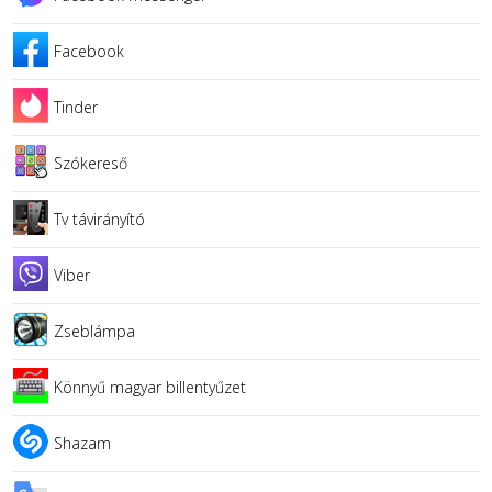
Facebook
Tinder
Szókereső
Tv távirányító
Viber
Zseblámpa
Könnyű magyar billentyűzet
Shazam