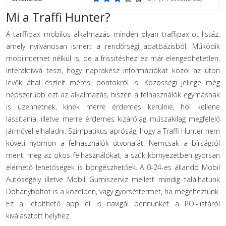
Mi a Traffi Hunter?
A tarffipax mobilos alkalmazás minden olyan traffipax-ot listáz,
amely nyilvánosan ismert a rendőrségi adatbázisból. Működik
mobilinternet nélkül is, de a frissítéshez ez már elengedhetetlen.
Interaktívvá teszi, hogy naprakész információkat közöl az úton
levők által észlelt mérési pontokról is. Közösségi jellege még
népszerűbb ezt az alkalmazás, hiszen a felhasználók egymásnak
is üzenhetnek, kinek merre érdemes kerülnie, hol kellene
lassítania, illetve merre érdemes kizárólag műszakilag megfelelő
járművel elhaladni. Szimpatikus apróság, hogy a Traffi Hunter nem
követi nyomon a felhasználók útvonalát. Nemcsak a bírságtól
menti meg az okos felhasználókat, a szűk környezetben gyorsan
elérhető lehetőségek is böngészhetőek. A 0-24-es állandó Mobil
Autósegély illetve Mobil Gumiszerviz mellett mindig találhatunk
Dohányboltot is a közelben, vagy gyorséttermet, ha megéheztünk.
Ez a letölthető app el is navigál bennünket a POI-listáról
kiválasztott helyhez.