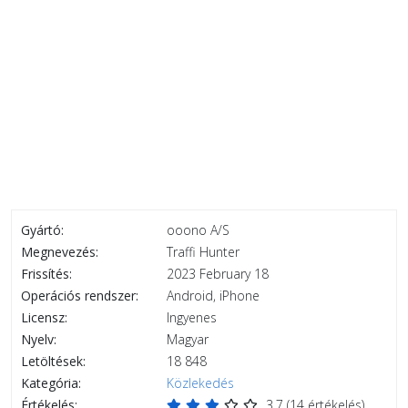
Gyártó:
ooono A/S
Megnevezés:
Traffi Hunter
Frissítés:
2023 February 18
Operációs rendszer:
Android, iPhone
Licensz:
Ingyenes
Nyelv:
Magyar
Letöltések:
18 848
Kategória:
Közlekedés
Értékelés:
3.7
(
14
értékelés)