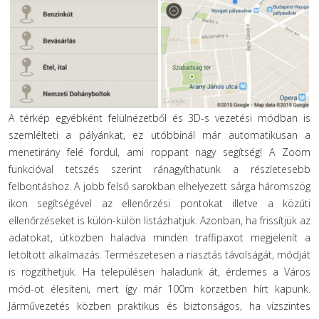
A térkép egyébként felülnézetből és 3D-s vezetési módban is
szemlélteti a pályánkat, ez utóbbinál már automatikusan a
menetirány felé fordul, ami roppant nagy segítség! A Zoom
funkcióval tetszés szerint ránagyíthatunk a részletesebb
felbontáshoz. A jobb felső sarokban elhelyezett sárga háromszög
ikon segítségével az ellenőrzési pontokat illetve a közúti
ellenőrzéseket is külön-külön listázhatjuk. Azonban, ha frissítjük az
adatokat, útközben haladva minden traffipaxot megjelenít a
letöltött alkalmazás. Természetesen a riasztás távolságát, módját
is rögzíthetjük. Ha településen haladunk át, érdemes a Város
mód-ot élesíteni, mert így már 100m körzetben hírt kapunk.
Járművezetés közben praktikus és biztonságos, ha vízszintes