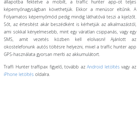
állapotba fektetve a mobilt, a traffic hunter app-ot teljes
képernyőnagyságban követhetjük. Ekkor a menüsor eltűnik. A
Folyamatos képernyőmód pedig mindig láthatóvá teszi a kijelzőt.
Sőt, az értesítést akár beszédként is kérhetjük az alkalmazástól,
ami sokkal kényelmesebb, mint egy váratlan csippanás, vagy egy
SMS, amit vezetés közben kell elolvasni! Ajánlott az
okostelefonunk autós töltésre helyezni, mivel a traffic hunter app
GPS-használata gyorsan meríti az akkumulátort.
Traffi Hunter traffipax figyelő, tovább az
Android letöltés
vagy az
iPhone letöltés
oldalra.