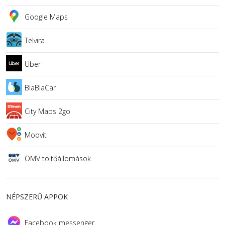
Google Maps
Telvira
Uber
BlaBlaCar
City Maps 2go
Moovit
OMV töltőállomások
NÉPSZERŰ APPOK
Facebook messenger