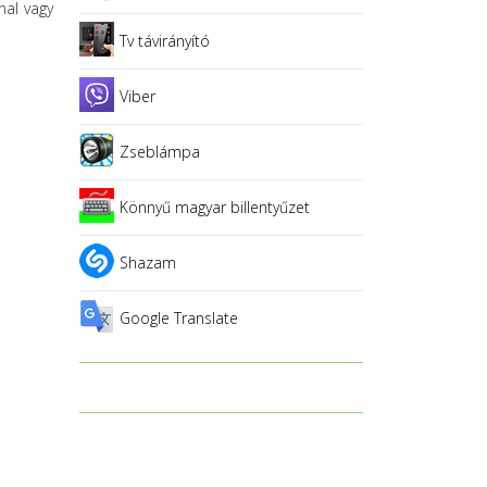
nal vagy
Tv távirányító
Viber
Zseblámpa
Könnyű magyar billentyűzet
Shazam
Google Translate