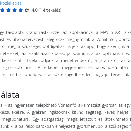
Közlekedés
4.0
(
1
értékelés)
gy távolabbi kirándulást? Ezzel az applikációval a MÁV START alk
st és útvonaltervezést. Elég csak megnyitnunk a Vonatinfót, pont
ról, még a szükséges pótdíjváltást is jelzi az app, hogy elkerüljük a 
étereket, az alkalmazás kiválasztja számunkra az optimális útvon
kelés előtt. Tájékozódjunk a menetrendekről, a járatokról, az át
 legfrissebb híreit. A térképes megjelenítés és valós idejű után
k le, mert a jó időbeosztáshoz elengedhetetlen, hogy jól tervezzü
álata
 – az ingyenesen telepíthető Vonatinfó alkalmazást gyorsan és eg
észülékekre. A gyakran ingázóknak kitűnő segítség, kevés helyet 
megtudhatunk. Egy adatgazdag, mégis letisztult és áttekinthető f
zunk ki a bal felső sarokban elhelyezett gyorsmenüből a szükséges f