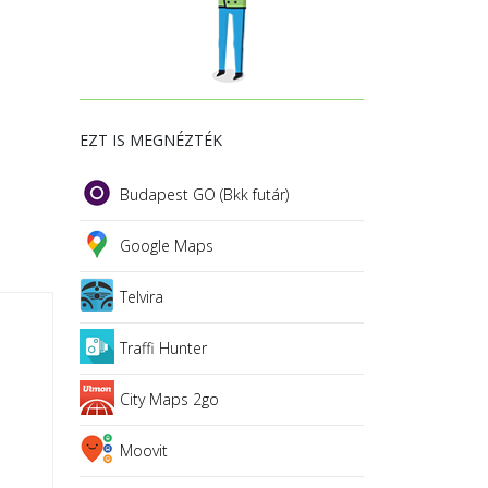
EZT IS MEGNÉZTÉK
Budapest GO (Bkk futár)
Google Maps
Telvira
Traffi Hunter
City Maps 2go
Moovit