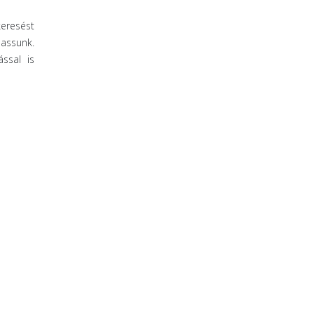
keresést
hassunk.
ssal is