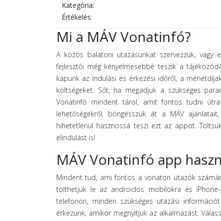
Kategória:
Értékelés:
Mi a MÁV Vonatinfó?
A közös balatoni utazásunkat szervezzük, vagy e
fejlesztői még kényelmesebbé teszik a tájékozódá
kapunk az indulási és érkezési időről, a menetdíjak
költségeket. Sőt, ha megadjuk a szükséges param
Vonatinfó mindent tárol, amit fontos tudni útra 
lehetőségekről, böngésszük át a MÁV ajánlatait,
hihetetlenül hasznossá teszi ezt az appot. Töltsü
elindulást is!
MÁV Vonatinfó app haszn
Mindent tud, ami fontos a vonaton utazók számára
tölthetjük le az androidos mobilokra és iPhone-k
telefonon, minden szükséges utazási információt 
érkezünk, amikor megnyitjuk az alkalmazást. Válass