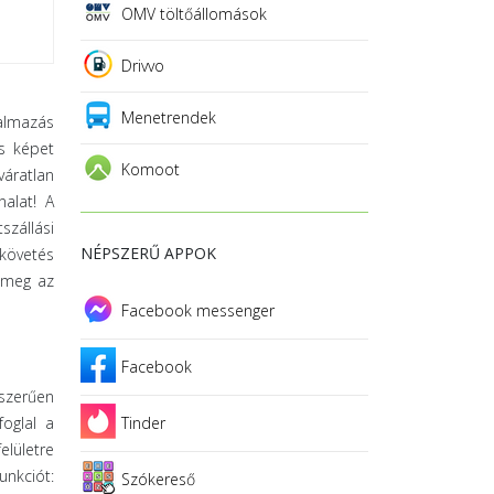
OMV töltőállomások
Drivvo
Menetrendek
almazás
os képet
Komoot
váratlan
alat! A
szállási
NÉPSZERŰ APPOK
 követés
k meg az
Facebook messenger
Facebook
yszerűen
foglal a
Tinder
elületre
unkciót:
Szókereső