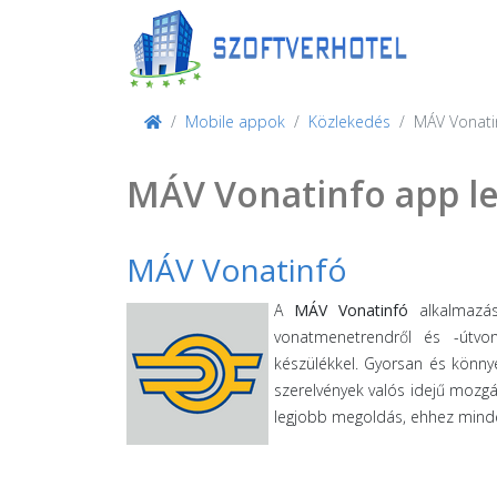
Mobile appok
Közlekedés
MÁV Vonati
MÁV Vonatinfo app le
MÁV Vonatinfó
A
MÁV Vonatinfó
alkalmazás
vonatmenetrendről és -útvon
készülékkel. Gyorsan és könny
szerelvények valós idejű mozgá
legjobb megoldás, ehhez minden