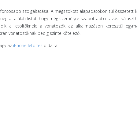
egfontosabb szolgáltatása. A megszokott alapadatokon túl összetett 
k meg a találati listát, hogy még személyre szabottabb utazást választ
edik a letöltőknek: a vonatozók az alkalmazáson keresztül egymá
kran vonatozóknak pedig szinte kötelező!
agy az
iPhone letöltés
oldalra.