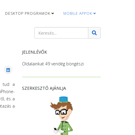
DESKTOP PROGRAMOK
MOBILE APPOK
Keresés
Type 2 or more characters for results.
JELENLÉVŐK
Oldalainkat 49 vendég böngészi
t tud a
SZERKESZTŐ AJÁNLJA
iPhone-
ől, és a
utazás a