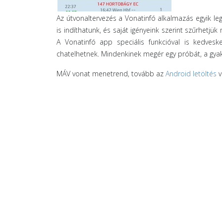
Az útvonaltervezés a Vonatinfó alkalmazás egyik l
is indíthatunk, és saját igényeink szerint szűrhetjü
A Vonatinfó app speciális funkcióval is kedvesk
chatelhetnek. Mindenkinek megér egy próbát, a gya
MÁV vonat menetrend, tovább az
Android letöltés
v