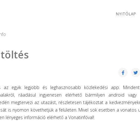
NYITÓLAP
nfo
töltés
 az egyik legjobb és leghasznosabb közlekedési app. Minden
alakról, ráadásul ingyenesen elérhető bármilyen android vagy 
edén megtervezi az utazást, részletesen tájékoztat a kedvezményekr
sát is nyomon követhetjük a felületen. Mivel sok esetben a vonatos 
 lényeges információ elérhető a Vonatinfóval!