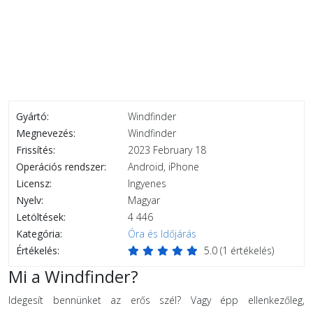
Gyártó:
Windfinder
Megnevezés:
Windfinder
Frissítés:
2023 February 18
Operációs rendszer:
Android, iPhone
Licensz:
Ingyenes
Nyelv:
Magyar
Letöltések:
4 446
Kategória:
Óra és Időjárás
Értékelés:
5.0
(
1
értékelés)
Mi a Windfinder?
Idegesít bennünket az erős szél? Vagy épp ellenkezőleg,