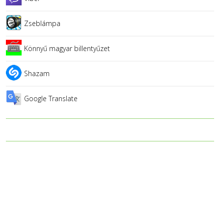
Zseblámpa
Könnyű magyar billentyűzet
Shazam
Google Translate