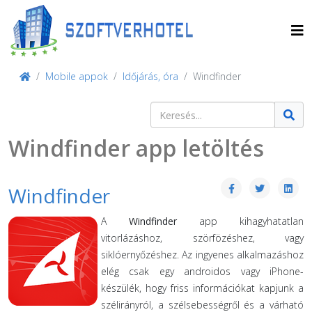
Mobile appok
Időjárás, óra
Windfinder
Keresés
Type 2 or more characters for result
Windfinder app letöltés
Windfinder
A
Windfinder
app kihagyhatatlan
vitorlázáshoz, szörfözéshez, vagy
siklóernyőzéshez. Az ingyenes alkalmazáshoz
elég csak egy androidos vagy iPhone-
készülék, hogy friss információkat kapjunk a
szélirányról, a szélsebességről és a várható