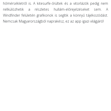
hőmérsékletről is. A kitesurfe-őrültek és a vitorlázók pedig nem
nélkülözhetik a részletes hullám-előrejelzéseket sem. A
Windfinder felületén grafikonok is segítik a könnyű tájékozódást.
Nemcsak Magyarországból naprakész, ez az app igazi világjáró!