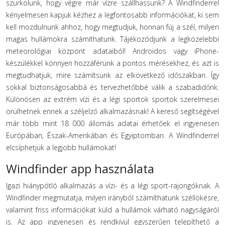
szurkolunk, hogy végre már vízre szállhassunk? A Windfinderrel
kényelmesen kapjuk kézhez a legfontosabb információkat, ki sem
kell mozdulnunk ahhoz, hogy megtudjuk, honnan fúj a szél, milyen
magas hullámokra számíthatunk. Tájékozódjunk a legközelebbi
meteorológiai központ adataiból! Androidos vagy iPhone-
készülékkel könnyen hozzáférünk a pontos mérésekhez, és azt is
megtudhatjuk, mire számítsunk az elkövetkező időszakban. Így
sokkal biztonságosabbá és tervezhetőbbé válik a szabadidőnk.
Különösen az extrém vízi és a légi sportok sportok szerelmesei
örülhetnek ennek a széljelző alkalmazásnak! A kereső segítségével
már több mint 18 000 állomás adatai érhetőek el ingyenesen
Európában, Észak-Amerikában és Egyiptomban. A Windfinderrel
elcsíphetjük a legjobb hullámokat!
Windfinder app használata
Igazi hiánypótló alkalmazás a vízi- és a légi sport-rajongóknak. A
Windfinder megmutatja, milyen irányból számíthatunk széllökésre,
valamint friss információkat küld a hullámok várható nagyságáról
is. Az app ingyenesen és rendkívül egyszerűen telepíthető a