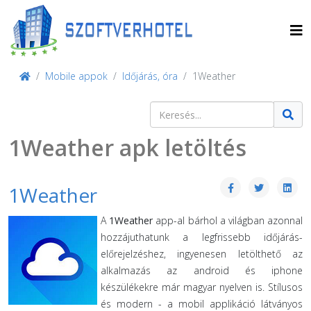
Mobile appok
Időjárás, óra
1Weather
Keresés
Type 2 or more characters for result
1Weather apk letöltés
1Weather
A
1Weather
app-al bárhol a világban azonnal
hozzájuthatunk a legfrissebb időjárás-
előrejelzéshez, ingyenesen letölthető az
alkalmazás az android és iphone
készülékekre már magyar nyelven is. Stílusos
és modern - a mobil applikáció látványos