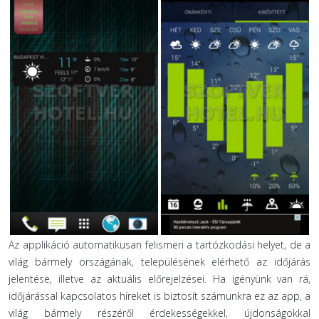
Az applikáció automatikusan felismeri a tartózkodási helyet, de a
világ bármely országának, településének elérhető az időjárás
jelentése, illetve az aktuális előrejelzései. Ha igényünk van rá,
időjárással kapcsolatos híreket is biztosít számunkra ez az app, a
világ bármely részéről érdekességekkel, újdonságokkal