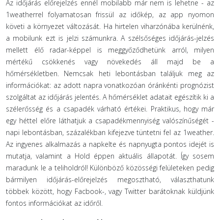
Az időjárás előrejelzés ennél mobilabb már nem is lehetne - az
1weatherrel folyamatosan frissül az időkép, az app nyomon
követi a környezet változását. Ha hirtelen viharzónába kerülnénk,
a mobilunk ezt is jelzi számunkra. A szélsőséges időjárás-jelzés
mellett élő radar-képpel is meggyőződhetünk arról, milyen
mértékű csökkenés vagy növekedés áll majd be a
hőmérsékletben. Nemcsak heti lebontásban találjuk meg az
információkat: az adott napra vonatkozóan óránkénti prognózist
szolgáltat az időjárás jelentés. A hőmérséklet adatait egészítik ki a
szélerősség és a csapadék várható értékei. Praktikus, hogy már
egy héttel előre láthatjuk a csapadékmennyiség valószínűségét -
napi lebontásban, százalékban kifejezve tüntetni fel az 1weather.
Az ingyenes alkalmazás a napkelte és napnyugta pontos idejét is
mutatja, valamint a Hold éppen aktuális állapotát. Így sosem
maradunk le a teliholdról! Különböző közösségi felületeken pedig
bármilyen időjárás-előrejelzés megosztható, választhatunk
többek között, hogy Facbook-, vagy Twitter barátoknak küldjünk
fontos információkat az időről.