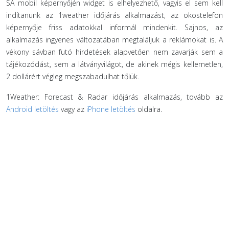
SA mobil képernyőjén widget is elhelyezhető, vagyis el sem kell
indítanunk az 1weather időjárás alkalmazást, az okostelefon
képernyője friss adatokkal informál mindenkit. Sajnos, az
alkalmazás ingyenes változatában megtaláljuk a reklámokat is. A
vékony sávban futó hirdetések alapvetően nem zavarják sem a
tájékozódást, sem a látványvilágot, de akinek mégis kellemetlen,
2 dollárért végleg megszabadulhat tőlük.
1Weather: Forecast & Radar időjárás alkalmazás, tovább az
Android letöltés
vagy az
iPhone letöltés
oldalra.