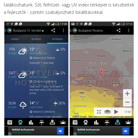
találkozhatunk. Sőt, felhőzet- vagy UV index térképet is készítettek
a fejlesztők - szintén szabályozható beállításokkal.