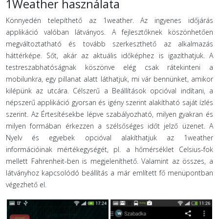
1Weather használata
Könnyedén telepíthető az 1weather. Az ingyenes időjárás
applikáció valóban látványos. A fejlesztőknek köszönhetően
megváltoztatható és tovább szerkeszthető az alkalmazás
háttérképe. Sőt, akár az aktuális időképhez is igazíthatjuk. A
testreszabhatóságnak köszönve elég csak rátekinteni a
mobilunkra, egy pillanat alatt láthatjuk, mi vár bennünket, amikor
kilépünk az utcára. Célszerű a Beállítások opcióval indítani, a
népszerű applikáció gyorsan és igény szerint alakítható saját ízlés
szerint. Az Értesítésekbe lépve szabályozható, milyen gyakran és
milyen formában érkezzen a szélsőséges időt jelző üzenet. A
Nyelv és egyebek opcióval alakíthatjuk az 1weather
információinak mértékegységét, pl. a hőmérséklet Celsius-fok
mellett Fahrenheit-ben is megjeleníthető. Valamint az összes, a
látványhoz kapcsolódó beállítás a már említett fő menüpontban
végezhető el.