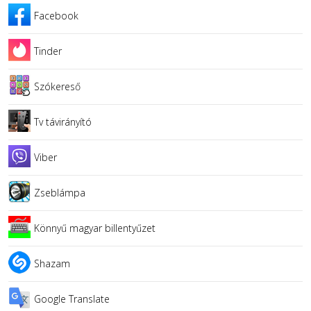
Facebook
Tinder
Szókereső
Tv távirányító
Viber
Zseblámpa
Könnyű magyar billentyűzet
Shazam
Google Translate