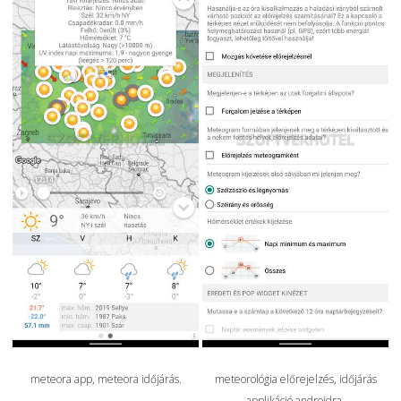
meteora app, meteora időjárás.
meteorológia előrejelzés, időjárás
applikáció androidra.