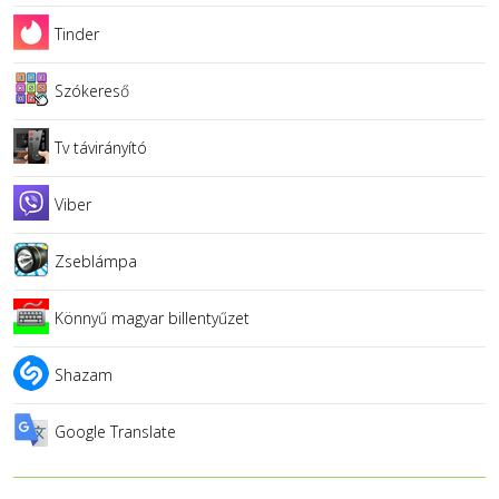
Tinder
Szókereső
Tv távirányító
Viber
Zseblámpa
Könnyű magyar billentyűzet
Shazam
Google Translate