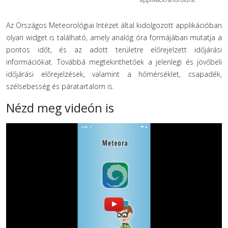
Az Országos Meteorológiai Intézet által kidolgozott applikációban
olyan widget is található, amely analóg óra formájában mutatja a
pontos időt, és az adott területre előrejelzett időjárási
információkat. Továbbá megtekinthetőek a jelenlegi és jövőbeli
időjárási előrejelzések, valamint a hőmérséklet, csapadék,
szélsebesség és páratartalom is.
Nézd meg videón is