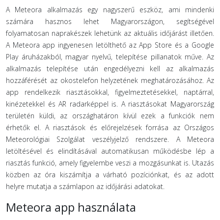
A Meteora alkalmazás egy nagyszerű eszköz, ami mindenki
számára hasznos lehet Magyarországon, segítségével
folyamatosan naprakészek lehetünk az aktuális időjárást illetően.
A Meteora app ingyenesen letölthető az App Store és a Google
Play áruházakból, magyar nyelvű, telepítése pillanatok műve. Az
alkalmazás telepítése után engedélyezni kell az alkalmazás
hozzáférését az okostelefon helyzetének meghatározásához. Az
app rendelkezik riasztásokkal, figyelmeztetésekkel, naptárral,
kinézetekkel és AR radarképpel is. A riasztásokat Magyarország
területén küldi, az országhatáron kívül ezek a funkciók nem
érhetők el. A riasztások és előrejelzések forrása az Országos
Meteorológiai Szolgálat veszélyjelző rendszere. A Meteora
letöltésével és elindításával automatikusan működésbe lép a
riasztás funkció, amely figyelembe veszi a mozgásunkat is. Utazás
közben az óra kiszámítja a várható pozíciónkat, és az adott
helyre mutatja a számlapon az időjárási adatokat.
Meteora app használata