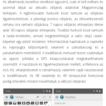
Az alkalmazás kezelése rendkívül egyszerű, csak el kell indítani és
azonnal látjuk az aktuális időjárás adatokat Magyarország
térképén. A legfontosabb funkciók közé tartozik az időjárási
figyelmeztetések, a jelenlegi pontos időjárás, az elkövetkezendő
néhány óra várható időjárása, 7 napos időjárás előrejelzés illetve
akár 30 napos időjárás előrejelzés. További funkciói közé tartozik
a radar-érzékelés, amivel megtekinthetjük a valós idejű radar-
képeket egy adott területen. Információkat kaphatunk a napkelte
és napnyugta időpontjairól, valamint a szélsebesség és a
páratartalom mértékéről. A beállítások menüvel testre szabhatjuk
az appot, például a GPS kikapcsolásával megtakaríthatunk
üzemidőt. A riasztások és figyelmeztetések mellett, a Meteora az
eső, hó, viharjelzéseket is tartalmazza, valamint saját riasztásokat
is beállíthatunk. Az AR radarkép és AR terepasztal funkcióval
pedig interaktív módon követhetjük a változó időjárást.