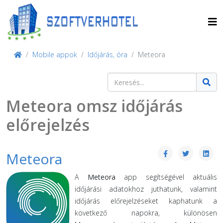
Mobile appok
Időjárás, óra
Meteora
Keresés
Type 2 or more characters for result
Meteora omsz időjárás
előrejelzés
Meteora
A
Meteora
app segítségével aktuális
időjárási adatokhoz juthatunk, valamint
időjárás előrejelzéseket kaphatunk a
következő napokra, különösen