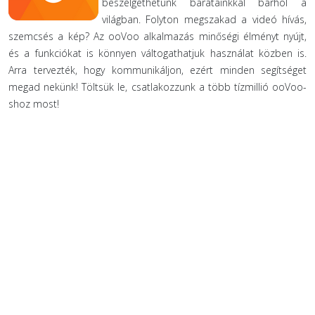
beszélgethetünk barátainkkal bárhol a
világban. Folyton megszakad a videó hívás,
szemcsés a kép? Az ooVoo alkalmazás minőségi élményt nyújt,
és a funkciókat is könnyen váltogathatjuk használat közben is.
Arra tervezték, hogy kommunikáljon, ezért minden segítséget
megad nekünk! Töltsük le, csatlakozzunk a több tízmillió ooVoo-
shoz most!