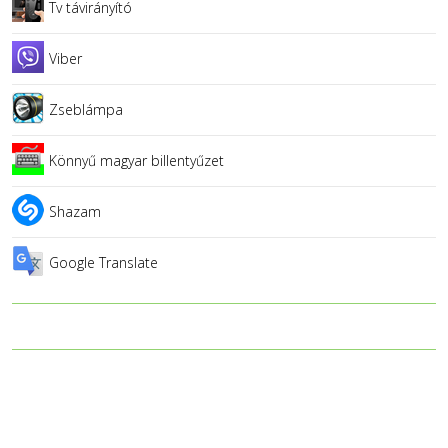
Tv távirányító
Viber
Zseblámpa
Könnyű magyar billentyűzet
Shazam
Google Translate