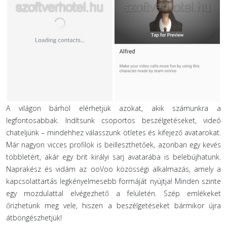
A világon bárhol elérhetjük azokat, akik számunkra a
legfontosabbak. Indítsunk csoportos beszélgetéseket, videó
chateljünk – mindehhez válasszunk ötletes és kifejező avatarokat.
Már nagyon vicces profilok is beilleszthetőek, azonban egy kevés
többletért, akár egy brit királyi sarj avatarába is belebújhatunk.
Naprakész és vidám az ooVoo közösségi alkalmazás, amely a
kapcsolattartás legkényelmesebb formáját nyújtja! Minden szinte
egy mozdulattal elvégezhető a felületén. Szép emlékeket
őrizhetünk meg vele, hiszen a beszélgetéseket bármikor újra
átböngészhetjük!