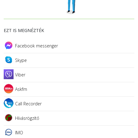
EZT IS MEGNÉZTÉK
Facebook messenger
Skype
Viber
Askfm
Call Recorder
Hívásrögzítő
IMO