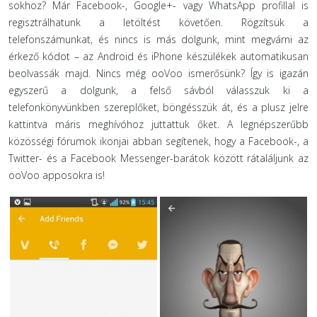
sokhoz? Már Facebook-, Google+- vagy WhatsApp profillal is
regisztrálhatunk a letöltést követően. Rögzítsük a
telefonszámunkat, és nincs is más dolgunk, mint megvárni az
érkező kódot – az Android és iPhone készülékek automatikusan
beolvassák majd. Nincs még ooVoo ismerősünk? Így is igazán
egyszerű a dolgunk, a felső sávból válasszuk ki a
telefonkönyvünkben szereplőket, böngésszük át, és a plusz jelre
kattintva máris meghívóhoz juttattuk őket. A legnépszerűbb
közösségi fórumok ikonjai abban segítenek, hogy a Facebook-, a
Twitter- és a Facebook Messenger-barátok között rátaláljunk az
ooVoo apposokra is!