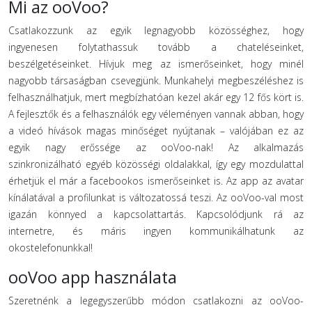
Mi az ooVoo?
Csatlakozzunk az egyik legnagyobb közösséghez, hogy
ingyenesen folytathassuk tovább a chateléseinket,
beszélgetéseinket. Hívjuk meg az ismerőseinket, hogy minél
nagyobb társaságban csevegjünk. Munkahelyi megbeszéléshez is
felhasználhatjuk, mert megbízhatóan kezel akár egy 12 fős kört is.
A fejlesztők és a felhasználók egy véleményen vannak abban, hogy
a videó hívások magas minőséget nyújtanak – valójában ez az
egyik nagy erőssége az ooVoo-nak! Az alkalmazás
szinkronizálható egyéb közösségi oldalakkal, így egy mozdulattal
érhetjük el már a facebookos ismerőseinket is. Az app az avatar
kínálatával a profilunkat is változatossá teszi. Az ooVoo-val most
igazán könnyed a kapcsolattartás. Kapcsolódjunk rá az
internetre, és máris ingyen kommunikálhatunk az
okostelefonunkkal!
ooVoo app használata
Szeretnénk a legegyszerűbb módon csatlakozni az ooVoo-