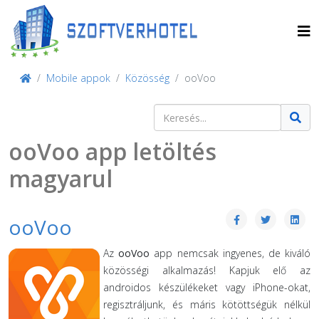
Mobile appok
Közösség
ooVoo
Keresés
Type 2 or more characters for result
ooVoo app letöltés
magyarul
ooVoo
Az
ooVoo
app nemcsak ingyenes, de kiváló
közösségi alkalmazás! Kapjuk elő az
androidos készülékeket vagy iPhone-okat,
regisztráljunk, és máris kötöttségük nélkül