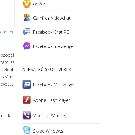
ooVoo
Camfrog Videochat
sd innen
Facebook Chat PC
Facebook messenger
 szóbeli
tható és
NÉPSZERŰ SZOFTVEREK
közelebb
es számú
nevezett
Facebook Messenger
Adobe Flash Player
hatunk a
Viber for Windows
Skype Windows