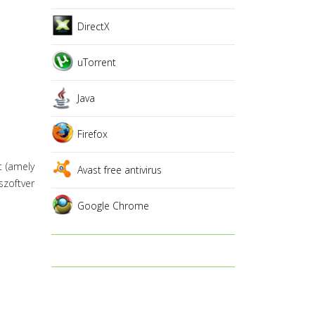
DirectX
uTorrent
Java
Firefox
t (amely
Avast free antivirus
szoftver
Google Chrome