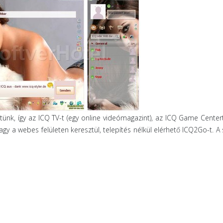
tünk, így az ICQ TV-t (egy online videómagazint), az ICQ Game Center
agy a webes felületen keresztül, telepítés nélkül elérhető ICQ2Go-t. A 