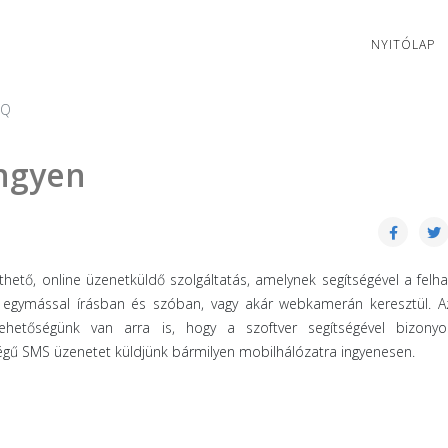
NYITÓLAP
CQ
ingyen
thető, online üzenetküldő szolgáltatás, amelynek segítségével a felh
k egymással írásban és szóban, vagy akár webkamerán keresztül. A
ehetőségünk van arra is, hogy a szoftver segítségével bizonyo
égű SMS üzenetet küldjünk bármilyen mobilhálózatra ingyenesen.