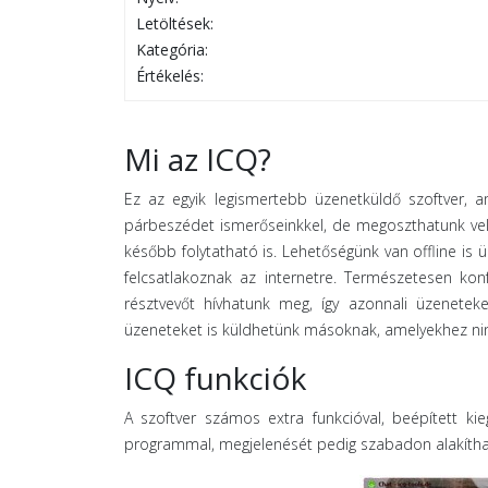
Letöltések:
Kategória:
Értékelés:
Mi az ICQ?
Ez az egyik legismertebb üzenetküldő szoftver, a
párbeszédet ismerőseinkkel, de megoszthatunk velük 
később folytatható is. Lehetőségünk van offline i
felcsatlakoznak az internetre. Természetesen kon
résztvevőt hívhatunk meg, így azonnali üzenetek
üzeneteket is küldhetünk másoknak, amelyekhez ni
ICQ funkciók
A szoftver számos extra funkcióval, beépített kie
programmal, megjelenését pedig szabadon alakíthat