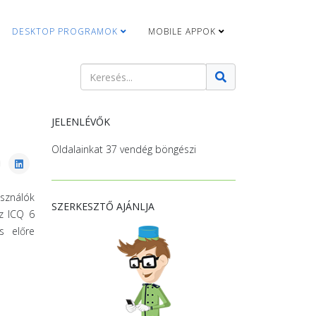
DESKTOP PROGRAMOK
MOBILE APPOK
Keresés
Type 2 or more characters for results.
JELENLÉVŐK
Oldalainkat 37 vendég böngészi
asználók
SZERKESZTŐ AJÁNLJA
z ICQ 6
s előre