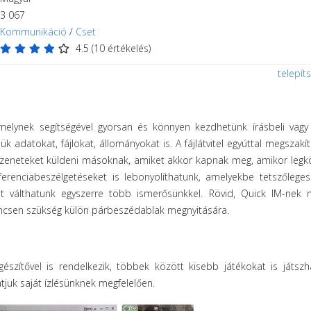
3 067
Kommunikáció
/
Cset
4.5
(
10
értékelés)
telepít
melynek segítségével gyorsan és könnyen kezdhetünk írásbeli vagy
adatokat, fájlokat, állományokat is. A fájlátvitel egyúttal megszakí
s üzeneteket küldeni másoknak, amiket akkor kapnak meg, amikor leg
ferenciabeszélgetéseket is lebonyolíthatunk, amelyekbe tetszőleg
et válthatunk egyszerre több ismerősünkkel. Rövid, Quick IM-nek 
ncsen szükség külön párbeszédablak megnyitására.
gészítővel is rendelkezik, többek között kisebb játékokat is játsz
juk saját ízlésünknek megfelelően.