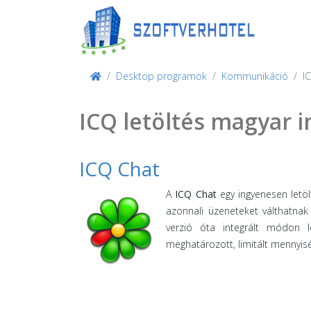
Desktop programok
Kommunikáció
I
ICQ letöltés magyar 
ICQ Chat
A
ICQ Chat
egy ingyenesen letöl
azonnali üzeneteket válthatna
verzió óta integrált módon l
meghatározott, limitált mennyis