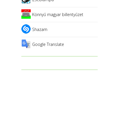
Könnyű magyar billentyűzet
Shazam
Google Translate