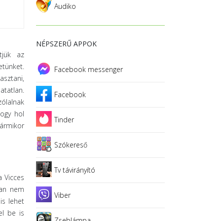
Audiko
NÉPSZERŰ APPOK
tjük az
etünket.
Facebook messenger
asztani,
atatlan.
Facebook
zólalnak
ogy hol
Tinder
bármikor
Szókereső
Tv távirányító
a Vicces
san nem
Viber
is lehet
el be is
Zseblámpa