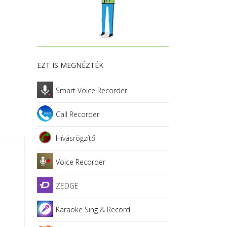
EZT IS MEGNÉZTÉK
Smart Voice Recorder
Call Recorder
Hívásrögzítő
Voice Recorder
ZEDGE
Karaoke Sing & Record