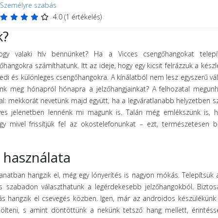
Személyre szabás
4.0
(
1
értékelés)
k?
gy valaki hív bennünket? Ha a Vicces csengőhangokat telepí
hangokra számíthatunk. Itt az ideje, hogy egy kicsit felrázzuk a készl
yedi és különleges csengőhangokra. A kínálatból nem lesz egyszerű vál
nánk meg hónapról hónapra a jelzőhangjainkat? A felhozatal megunh
al: mekkorát nevetünk majd együtt, ha a legváratlanabb helyzetben s
yes jelenetben lennénk mi magunk is. Talán még emlékszünk is, h
gy mivel frissítjük fel az okostelefonunkat – ezt, természetesen 
 használata
anatban hangzik el, még egy lónyerítés is nagyon mókás. Telepítsük 
s szabadon választhatunk a legérdekesebb jelzőhangokból. Bizto
s hangzik el csevegés közben. Igen, már az androidos készülékünk 
ölteni, s amint döntöttünk a nekünk tetsző hang mellett, érintéss