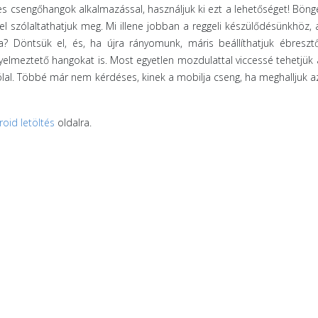
cces csengőhangok alkalmazással, használjuk ki ezt a lehetőséget! Bön
el szólaltathatjuk meg. Mi illene jobban a reggeli készülődésünkhöz, 
? Döntsük el, és, ha újra rányomunk, máris beállíthatjuk ébreszt
yelmeztető hangokat is. Most egyetlen mozdulattal viccessé tehetjük
lal. Többé már nem kérdéses, kinek a mobilja cseng, ha meghalljuk a
oid letöltés
oldalra.