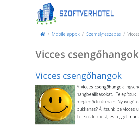
Mobile appok
Személyreszabás
Vicce
Vicces csengőhangok 
Vicces csengőhangok
A
Vicces csengőhangok
ingyene
hangbeállításokat. Telepítsü
meglepődünk majd! Nyávogó e-m
pukkanás? Állítsunk be vicces 
Töltsük le most, és reggel már