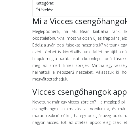
Kategória:
Értékelés:
Mi a Vicces csengőhango
Meglepődnénk, ha Mr. Bean kiabálna ránk, ho
okostelefonunkra, most valóban új és frappáns jelző
Eddig a gyári beállításokat használtuk? Váltsunk eg
ezért többet is kipróbálhatunk. Miért ne újíthat
Lepjük meg a barátainkat a különleges beállításokk
meg az ismert filmes zörejek! Mintha egy veszél
hallhattuk a népszerű neszeket. Válasszuk ki, ho
megváltoztathatjuk.
Vicces csengőhangok app
Nevettünk már egy vicces zörejen? Ha meglepő pill
csengőhangok alkalmazást a mobilunkra, és mári
marad reakció nélkül, ha egy pezsgősüveg pukkaná
nagyon vicces. Ezt az ötletes appot elég csak let