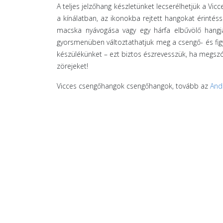
A teljes jelzőhang készletünket lecserélhetjük a Vi
a kínálatban, az ikonokba rejtett hangokat érintéss
macska nyávogása vagy egy hárfa elbűvölő hangja
gyorsmenüben változtathatjuk meg a csengő- és fig
készülékünket – ezt biztos észrevesszük, ha megszó
zörejeket!
Vicces csengőhangok csengőhangok, tovább az
Andr