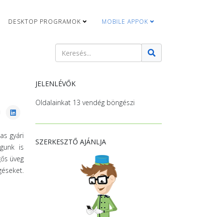
DESKTOP PROGRAMOK
MOBILE APPOK
Keresés
Type 2 or more characters for results.
JELENLÉVŐK
Oldalainkat 13 vendég böngészi
as gyári
SZERKESZTŐ AJÁNLJA
agunk is
gős üveg
géseket.