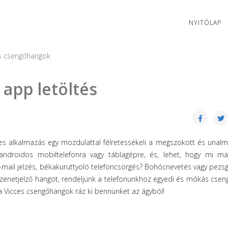
NYITÓLAP
s csengőhangok
app letöltés
s alkalmazás egy mozdulattal félretessékeli a megszokott és unalm
k androidos mobiltelefonra vagy táblagépre, és, lehet, hogy mi m
ail jelzés, békakuruttyoló telefoncsörgés? Bohócnevetés vagy pezs
üzenetjelző hangot, rendeljünk a telefonunkhoz egyedi és mókás csen
 a Vicces csengőhangok ráz ki bennünket az ágyból!