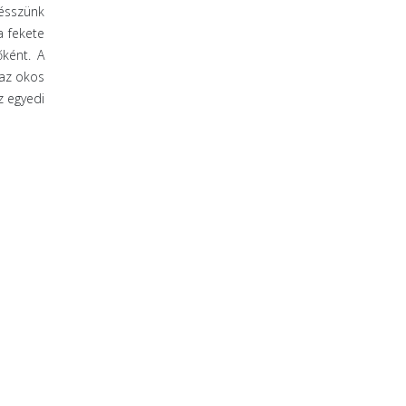
gésszünk
a fekete
őként. A
 az okos
z egyedi