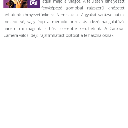
látjuk majd a világot. A felületen elhelyezett
fényképező gombbal rajzszerű kinézetet
adhatunk környezetünknek. Nemcsak a tárgyakat varázsolhatjuk
mesebelivé, vagy épp a mérnöki precizitás idéző hangulatúvá,
hanem mi magunk is hősi szerepbe kerülhetünk. A Cartoon
Camera valós idejű rajzfilmhatást biztosít a felhasználóknak.