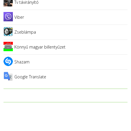
Tv távirányító
Viber
Zseblámpa
Könnyű magyar billentyűzet
Shazam
Google Translate