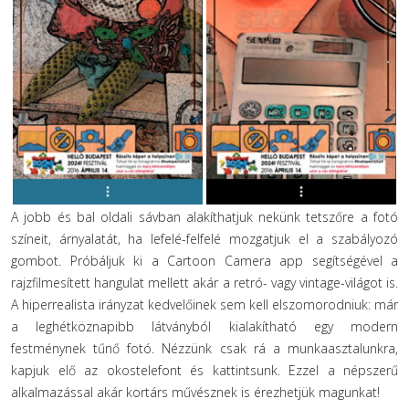
A jobb és bal oldali sávban alakíthatjuk nekünk tetszőre a fotó
színeit, árnyalatát, ha lefelé-felfelé mozgatjuk el a szabályozó
gombot. Próbáljuk ki a Cartoon Camera app segítségével a
rajzfilmesített hangulat mellett akár a retró- vagy vintage-világot is.
A hiperrealista irányzat kedvelőinek sem kell elszomorodniuk: már
a leghétköznapibb látványból kialakítható egy modern
festménynek tűnő fotó. Nézzünk csak rá a munkaasztalunkra,
kapjuk elő az okostelefont és kattintsunk. Ezzel a népszerű
alkalmazással akár kortárs művésznek is érezhetjük magunkat!