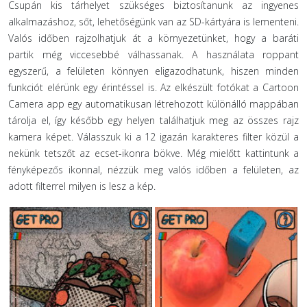
Csupán kis tárhelyet szükséges biztosítanunk az ingyenes
alkalmazáshoz, sőt, lehetőségünk van az SD-kártyára is lementeni.
Valós időben rajzolhatjuk át a környezetünket, hogy a baráti
partik még viccesebbé válhassanak. A használata roppant
egyszerű, a felületen könnyen eligazodhatunk, hiszen minden
funkciót elérünk egy érintéssel is. Az elkészült fotókat a Cartoon
Camera app egy automatikusan létrehozott különálló mappában
tárolja el, így később egy helyen találhatjuk meg az összes rajz
kamera képet. Válasszuk ki a 12 igazán karakteres filter közül a
nekünk tetszőt az ecset-ikonra bökve. Még mielőtt kattintunk a
fényképezős ikonnal, nézzük meg valós időben a felületen, az
adott filterrel milyen is lesz a kép.