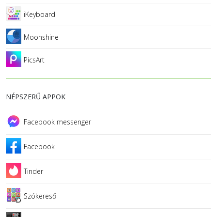
iKeyboard
Moonshine
PicsArt
NÉPSZERŰ APPOK
Facebook messenger
Facebook
Tinder
Szókereső