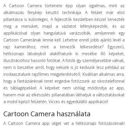
A Cartoon Camera története épp olyan izgalmas, mint az
alkalmazás fénykép készítő technikája. A felület már első
pillantásra is különleges. A fejlesztők kezdetben kézzel tervezték
meg a menüket, majd a vázlatot lefényképezték, és az
applikációval olyan hangulatúvá varázsolták, amilyennek egy
Cartoon Camerának lennie kell. Lehetne ennél jobb ajánló levél a
rajz kamerához, mint a tervezők lelkesedése? Egyszerű,
hétköznapi látványból alakíthatunk ki mesébe illő képeket,
illusztrációhoz hasonló fotókat. A fotók így személyesebbé válnak,
nem is beszélve arról, hogy nekünk is jó kedvünk lesz például az
irodaasztalunk rajzfilmes megjelenítésétől. Kiválóan alkalmas arra,
hogy a fantáziánknak teret engedve fotózzunk az okostelefonnal
és táblagépekkel. A képeket nem utólag módosítja az app,
hanem már az elkészülés pillanatában láthatjuk a változtatásokat
a mobil kijelző felületén. Vicces és egyedülálló applikáció!
Cartoon Camera használata
A Cartoon Camera app véget vet a hétköznapi fotózásoknak!