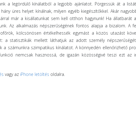
nk a legördülő kínálatból a legjobb ajánlatot. Pörgessük át a listá
ány üres helyet kínálnak, milyen egyéb kiegészítőkkel. Akár nagyob
kárral már a kisállatunkat sem kell otthon hagynunk! Ha állatbarát 
tunk. Az alkalmazás népszerűségének fontos alapja a bizalom. A fe
 sofőrök, kölcsönösen értékelhessék egymást a közös utazást köve
et: a statisztikák mellett láthatjuk az adott személy népszerűségét
juk a számunkra szimpatikus kínálatot. A könnyedén ellenőrizhető prof
 funkció nemcsak hasznossá, de igazán közösségivé teszi ezt az i
és
vagy az
iPhone letöltés
oldalra.