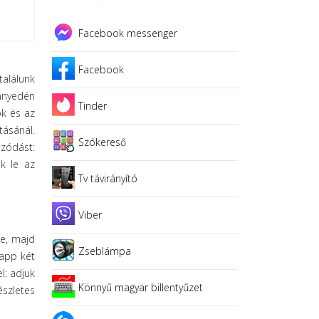
Facebook messenger
Facebook
alálunk
önnyedén
Tinder
ök és az
tásánál.
Szókereső
ozódást:
ük le az
Tv távirányító
Viber
le, majd
Zseblámpa
 app két
l: adjuk
Könnyű magyar billentyűzet
észletes