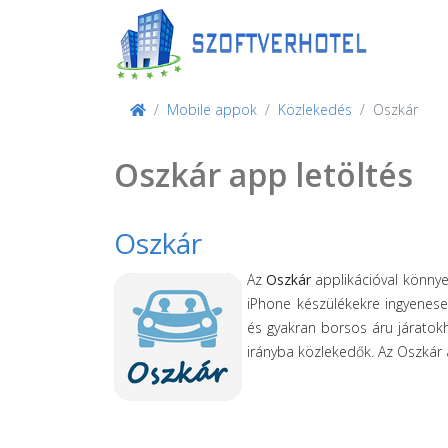
Mobile appok
Közlekedés
Oszkár
Oszkár app letöltés
Oszkár
Az
Oszkár
applikációval könnye
iPhone készülékekre ingyenese
és gyakran borsos áru járatok
irányba közlekedők. Az Oszkár 