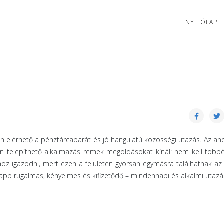
NYITÓLAP
n elérhető a pénztárcabarát és jó hangulatú közösségi utazás. Az an
n telepíthető alkalmazás remek megoldásokat kínál: nem kell többé
hoz igazodni, mert ezen a felületen gyorsan egymásra találhatnak a
app rugalmas, kényelmes és kifizetődő – mindennapi és alkalmi utazá