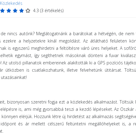
Közlekedés
4.3
(
3
értékelés)
de nincs autónk? Meglátogatnánk a barátokat a hétvégén, de nem t
s ezekre a helyzetekre kínál megoldást. Az átlátható felületen k
ak is egyszerű meghirdetni a feltöltésre váró üres helyeket. A sofőr
kelhetik egymást, így segíthetnek másoknak dönteni a fuvar kiválasz
Az utolsó pillanatok embereinek alakították ki a GPS pozíciós tájék
r útközben is csatlakozhatunk, illetve felvehetünk útitársat. Tölts
 utazásainkat!
it, bizonyosan szeretni fogja ezt a közlekedés alkalmazást. Töltsük 
belépésre is, ami még gyorsabbá teszi a kezdő lépéseket. Az Oszkár
t könnyen elérjük. Hozzunk létre új hirdetést az alkalmazás segítségéve
időpont és ár mellett célszerű feltüntetni megállóhelyeket is, a r
t.