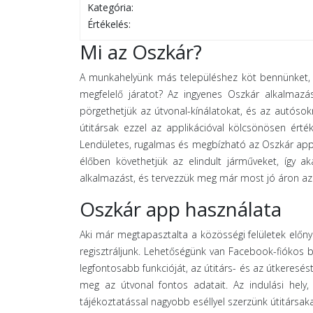
Kategória:
Értékelés:
Mi az Oszkár?
A munkahelyünk más településhez köt bennünket, 
megfelelő járatot? Az ingyenes Oszkár alkalmazá
pörgethetjük az útvonal-kínálatokat, és az autósokn
útitársak ezzel az applikációval kölcsönösen érté
Lendületes, rugalmas és megbízható az Oszkár app! 
élőben követhetjük az elindult járműveket, így aká
alkalmazást, és tervezzük meg már most jó áron az
Oszkár app használata
Aki már megtapasztalta a közösségi felületek előnye
regisztráljunk. Lehetőségünk van Facebook-fiókos 
legfontosabb funkcióját, az útitárs- és az útkeresés
meg az útvonal fontos adatait. Az indulási hely, 
tájékoztatással nagyobb eséllyel szerzünk útitársaka