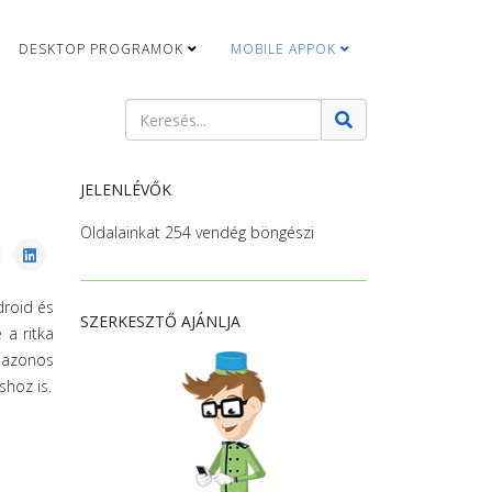
DESKTOP PROGRAMOK
MOBILE APPOK
Keresés
Type 2 or more characters for results.
JELENLÉVŐK
Oldalainkat 254 vendég böngészi
droid és
SZERKESZTŐ AJÁNLJA
 a ritka
z azonos
shoz is.