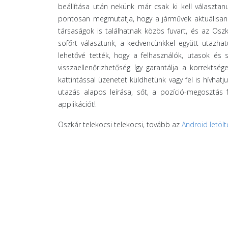
beállítása után nekünk már csak ki kell választanu
pontosan megmutatja, hogy a járművek aktuálisan h
társaságok is találhatnak közös fuvart, és az Osz
sofőrt választunk, a kedvencünkkel együtt utazha
lehetővé tették, hogy a felhasználók, utasok és
visszaellenőrizhetőség így garantálja a korrektség
kattintással üzenetet küldhetünk vagy fel is hívhat
utazás alapos leírása, sőt, a pozíció-megosztás
applikációt!
Oszkár telekocsi telekocsi, tovább az
Android letölt