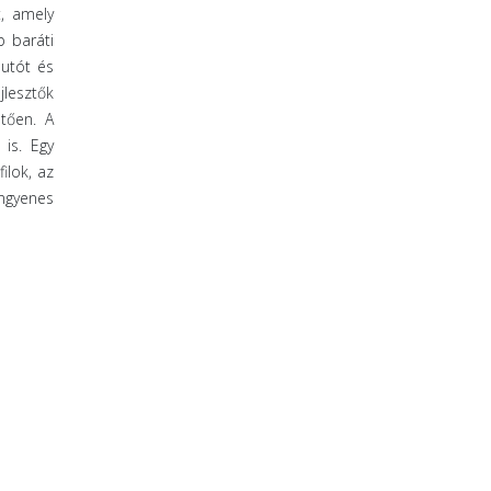
t, amely
b baráti
autót és
jlesztők
tően. A
 is. Egy
ilok, az
ngyenes