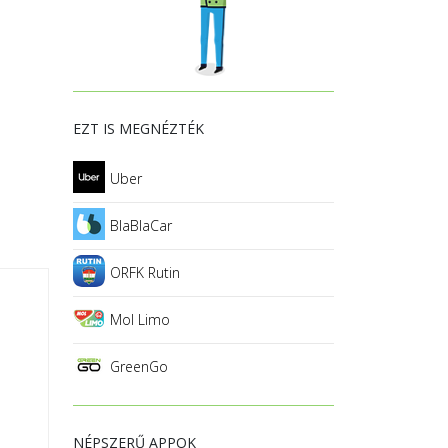
EZT IS MEGNÉZTÉK
Uber
BlaBlaCar
ORFK Rutin
Mol Limo
GreenGo
NÉPSZERŰ APPOK