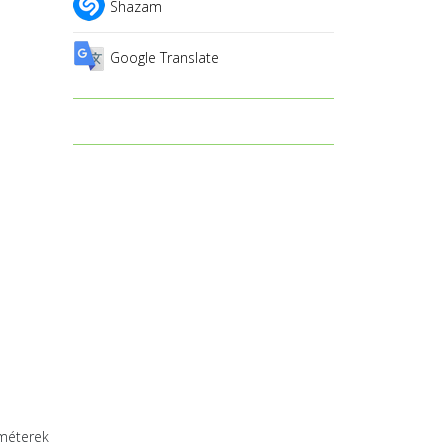
Shazam
Google Translate
améterek