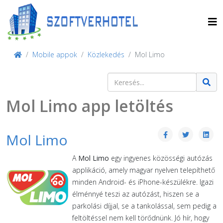
Mobile appok
Közlekedés
Mol Limo
Keresés
Type 2 or more characters for result
Mol Limo app letöltés
Mol Limo
A
Mol Limo
egy ingyenes közösségi autózás
applikáció, amely magyar nyelven telepíthető
minden Android- és iPhone-készülékre. Igazi
élménnyé teszi az autózást, hiszen se a
parkolási díjjal, se a tankolással, sem pedig a
feltöltéssel nem kell törődnünk. Jó hír, hogy