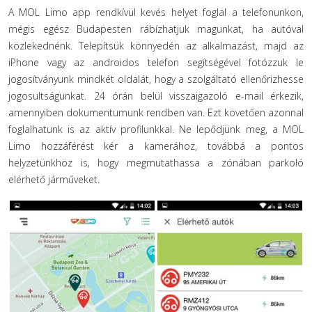
A MOL Limo app rendkívül kevés helyet foglal a telefonunkon,
mégis egész Budapesten rábízhatjuk magunkat, ha autóval
közlekednénk. Telepítsük könnyedén az alkalmazást, majd az
iPhone vagy az androidos telefon segítségével fotózzuk le
jogosítványunk mindkét oldalát, hogy a szolgáltató ellenőrizhesse
jogosultságunkat. 24 órán belül visszaigazoló e-mail érkezik,
amennyiben dokumentumunk rendben van. Ezt követően azonnal
foglalhatunk is az aktív profilunkkal. Ne lepődjünk meg, a MOL
Limo hozzáférést kér a kamerához, továbbá a pontos
helyzetünkhöz is, hogy megmutathassa a zónában parkoló
elérhető járműveket.