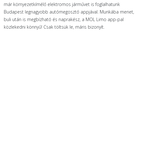
már környezetkímélő elektromos járművet is foglalhatunk
Budapest legnagyobb autómegosztó appjával. Munkába menet,
buli után is megbízható és naprakész, a MOL Limo app-pal
közlekedni könnyű! Csak töltsük le, máris bizonyít.