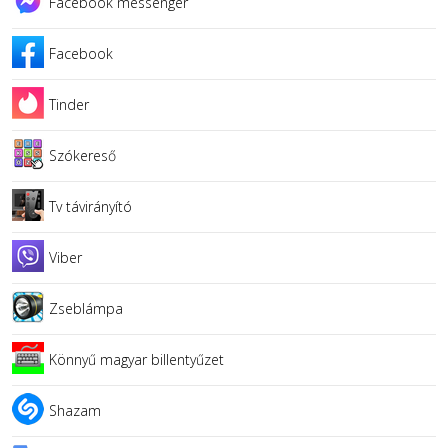
Facebook messenger
Facebook
Tinder
Szókereső
Tv távirányító
Viber
Zseblámpa
Könnyű magyar billentyűzet
Shazam