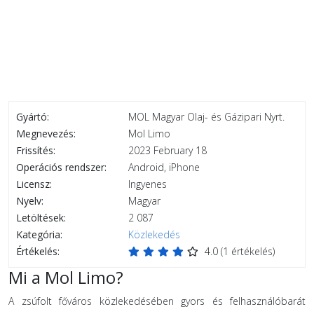
Gyártó:
MOL Magyar Olaj- és Gázipari Nyrt.
Megnevezés:
Mol Limo
Frissítés:
2023 February 18
Operációs rendszer:
Android, iPhone
Licensz:
Ingyenes
Nyelv:
Magyar
Letöltések:
2 087
Kategória:
Közlekedés
Értékelés:
4.0
(
1
értékelés)
Mi a Mol Limo?
A zsúfolt főváros közlekedésében gyors és felhasználóbarát