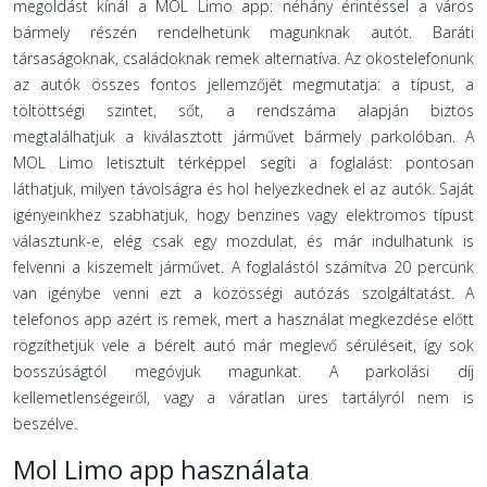
megoldást kínál a MOL Limo app: néhány érintéssel a város
bármely részén rendelhetünk magunknak autót. Baráti
társaságoknak, családoknak remek alternatíva. Az okostelefonunk
az autók összes fontos jellemzőjét megmutatja: a típust, a
töltöttségi szintet, sőt, a rendszáma alapján biztos
megtalálhatjuk a kiválasztott járművet bármely parkolóban. A
MOL Limo letisztult térképpel segíti a foglalást: pontosan
láthatjuk, milyen távolságra és hol helyezkednek el az autók. Saját
igényeinkhez szabhatjuk, hogy benzines vagy elektromos típust
választunk-e, elég csak egy mozdulat, és már indulhatunk is
felvenni a kiszemelt járművet. A foglalástól számítva 20 percünk
van igénybe venni ezt a közösségi autózás szolgáltatást. A
telefonos app azért is remek, mert a használat megkezdése előtt
rögzíthetjük vele a bérelt autó már meglevő sérüléseit, így sok
bosszúságtól megóvjuk magunkat. A parkolási díj
kellemetlenségeiről, vagy a váratlan üres tartályról nem is
beszélve.
Mol Limo app használata