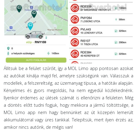
Állítsuk be a felület szűrőit, így a MOL Limo app pontosan azokat
az autókat kínálja majd fel, amelyre szükségünk van. Válasszuk a
modellek, a felszereltség, az üzemanyag típusa, a hatótáv alapján.
Kényelmes és gyors megoldás, ha nem egyedül közlekednénk.
Ilyenkor érdemes az ülések számát is ellenőrizni a felületen. Még
a döntés előtt tudni fogjuk, hogy mekkora a jármű töltöttsége, a
MOL Limo app nem hagy bennünket az út közepén lemerült
akkumulátorral vagy üres tankkal. Telepítsük, mert ilyen érzés az,
amikor nincs autónk, de mégis van!