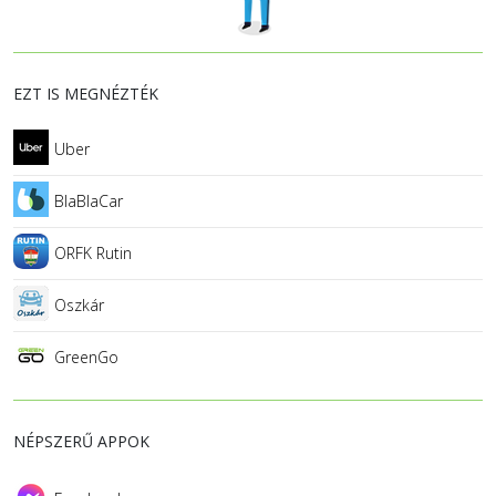
EZT IS MEGNÉZTÉK
Uber
BlaBlaCar
ORFK Rutin
Oszkár
GreenGo
NÉPSZERŰ APPOK