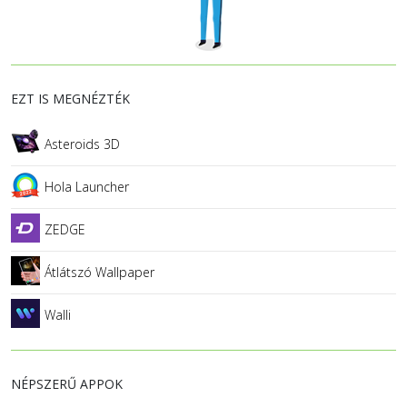
EZT IS MEGNÉZTÉK
Asteroids 3D
Hola Launcher
ZEDGE
Átlátszó Wallpaper
Walli
NÉPSZERŰ APPOK