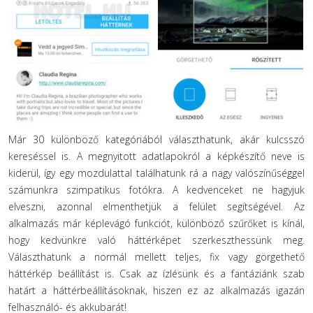
Már 30 különböző kategóriából választhatunk, akár kulcsszó
kereséssel is. A megnyitott adatlapokról a képkészítő neve is
kiderül, így egy mozdulattal találhatunk rá a nagy valószínűséggel
számunkra szimpatikus fotókra. A kedvenceket ne hagyjuk
elveszni, azonnal elmenthetjük a felület segítségével. Az
alkalmazás már képlevágó funkciót, különböző szűrőket is kínál,
hogy kedvünkre való háttérképet szerkeszthessünk meg.
Választhatunk a normál mellett teljes, fix vagy görgethető
háttérkép beállítást is. Csak az ízlésünk és a fantáziánk szab
határt a háttérbeállításoknak, hiszen ez az alkalmazás igazán
felhasználó- és akkubarát!