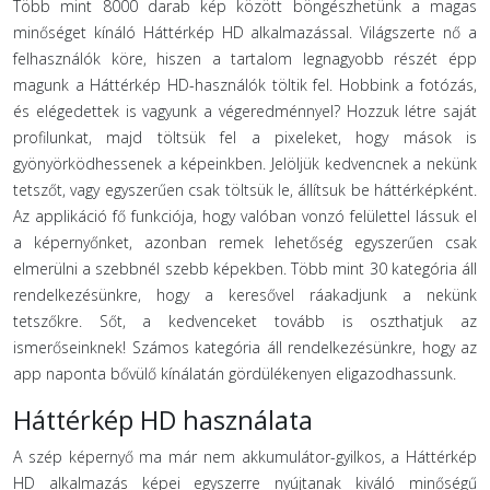
Több mint 8000 darab kép között böngészhetünk a magas
minőséget kínáló Háttérkép HD alkalmazással. Világszerte nő a
felhasználók köre, hiszen a tartalom legnagyobb részét épp
magunk a Háttérkép HD-használók töltik fel. Hobbink a fotózás,
és elégedettek is vagyunk a végeredménnyel? Hozzuk létre saját
profilunkat, majd töltsük fel a pixeleket, hogy mások is
gyönyörködhessenek a képeinkben. Jelöljük kedvencnek a nekünk
tetszőt, vagy egyszerűen csak töltsük le, állítsuk be háttérképként.
Az applikáció fő funkciója, hogy valóban vonzó felülettel lássuk el
a képernyőnket, azonban remek lehetőség egyszerűen csak
elmerülni a szebbnél szebb képekben. Több mint 30 kategória áll
rendelkezésünkre, hogy a keresővel ráakadjunk a nekünk
tetszőkre. Sőt, a kedvenceket tovább is oszthatjuk az
ismerőseinknek! Számos kategória áll rendelkezésünkre, hogy az
app naponta bővülő kínálatán gördülékenyen eligazodhassunk.
Háttérkép HD használata
A szép képernyő ma már nem akkumulátor-gyilkos, a Háttérkép
HD alkalmazás képei egyszerre nyújtanak kiváló minőségű