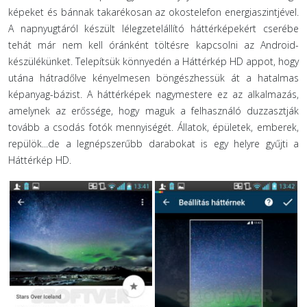
képeket és bánnak takarékosan az okostelefon energiaszintjével.
A napnyugtáról készült lélegzetelállító háttérképekért cserébe
tehát már nem kell óránként töltésre kapcsolni az Android-
készülékünket. Telepítsük könnyedén a Háttérkép HD appot, hogy
utána hátradőlve kényelmesen böngészhessük át a hatalmas
képanyag-bázist. A háttérképek nagymestere ez az alkalmazás,
amelynek az erőssége, hogy maguk a felhasználó duzzasztják
tovább a csodás fotók mennyiségét. Állatok, épületek, emberek,
repülök...de a legnépszerűbb darabokat is egy helyre gyűjti a
Háttérkép HD.