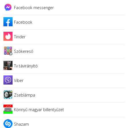
Facebook messenger
Facebook
Tinder
Szókereső
Tv távirányító
Viber
Zseblámpa
Könnyű magyar billentyűzet
Shazam