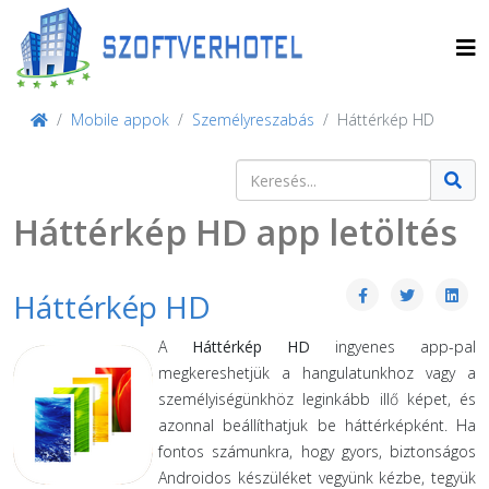
Mobile appok
Személyreszabás
Háttérkép HD
Keresés
Type 2 or more characters for result
Háttérkép HD app letöltés
Háttérkép HD
A
Háttérkép HD
ingyenes app-pal
megkereshetjük a hangulatunkhoz vagy a
személyiségünkhöz leginkább illő képet, és
azonnal beállíthatjuk be háttérképként. Ha
fontos számunkra, hogy gyors, biztonságos
Androidos készüléket vegyünk kézbe, tegyük