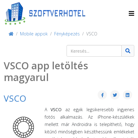
Mobile appok
Fényképezés
VSCO
Keresés
Type 2 or more characters for result
VSCO app letöltés
magyarul
VSCO
A
VSCO
az egyik legsikeresebb ingyenes
fotós alkalmazás. Az iPhone-készülékek
mellett már Androidra is telepíthető, hogy
kitűnő minőségben készíthessünk emlékeket