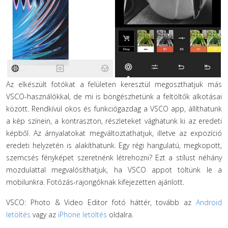
Az elkészült fotókat a felületen keresztül megoszthatjuk más
VSCO-használókkal, de mi is böngészhetünk a feltöltők alkotásai
között. Rendkívül okos és funkciógazdag a VSCO app, állíthatunk
a kép színein, a kontraszton, részleteket vághatunk ki az eredeti
képből. Az árnyalatokat megváltoztathatjuk, illetve az expozíció
eredeti helyzetén is alakíthatunk. Egy régi hangulatú, megkopott,
szemcsés fényképet szeretnénk létrehozni? Ezt a stílust néhány
mozdulattal megvalósíthatjuk, ha VSCO appot töltünk le a
mobilunkra. Fotózás-rajongóknak kifejezetten ajánlott.
VSCO: Photo & Video Editor fotó háttér, tovább az
Android
letöltés
vagy az
iPhone letöltés
oldalra.