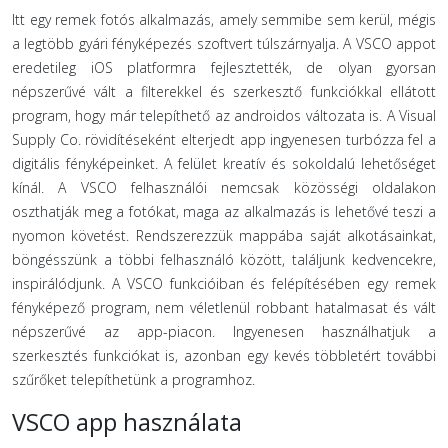
Itt egy remek fotós alkalmazás, amely semmibe sem kerül, mégis
a legtöbb gyári fényképezés szoftvert túlszárnyalja. A VSCO appot
eredetileg iOS platformra fejlesztették, de olyan gyorsan
népszerűvé vált a filterekkel és szerkesztő funkciókkal ellátott
program, hogy már telepíthető az androidos változata is. A Visual
Supply Co. rövidítéseként elterjedt app ingyenesen turbózza fel a
digitális fényképeinket. A felület kreatív és sokoldalú lehetőséget
kínál. A VSCO felhasználói nemcsak közösségi oldalakon
oszthatják meg a fotókat, maga az alkalmazás is lehetővé teszi a
nyomon követést. Rendszerezzük mappába saját alkotásainkat,
böngésszünk a többi felhasználó között, találjunk kedvencekre,
inspirálódjunk. A VSCO funkcióiban és felépítésében egy remek
fényképező program, nem véletlenül robbant hatalmasat és vált
népszerűvé az app-piacon. Ingyenesen használhatjuk a
szerkesztés funkciókat is, azonban egy kevés többletért további
szűrőket telepíthetünk a programhoz.
VSCO app használata