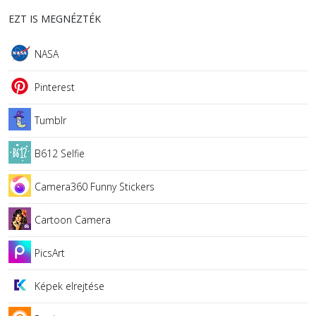
EZT IS MEGNÉZTÉK
NASA
Pinterest
Tumblr
B612 Selfie
Camera360 Funny Stickers
Cartoon Camera
PicsArt
Képek elrejtése