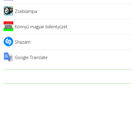
Zseblámpa
Könnyű magyar billentyűzet
Shazam
Google Translate