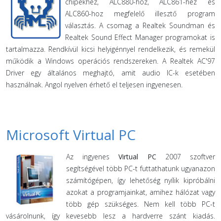
chipekhez, ALC880-hoz, ALC861-hez és
ALC860-hoz megfelelő illesztő program
választás. A csomag a Realtek Soundman és
Realtek Sound Effect Manager programokat is
tartalmazza. Rendkívül kicsi helyigénnyel rendelkezik, és remekül
működik a Windows operációs rendszereken. A Realtek AC'97
Driver egy általános meghajtó, amit audio IC-k esetében
használnak. Angol nyelven érhető el teljesen ingyenesen.
Microsoft Virtual PC
Az ingyenes
Virtual PC
2007 szoftver
segítségével több PC-t futtathatunk ugyanazon
számítógépen, így lehetőség nyílik kipróbálni
azokat a programjainkat, amihez hálózat vagy
több gép szükséges. Nem kell több PC-t
vásárolnunk, így kevesebb lesz a hardverre szánt kiadás.