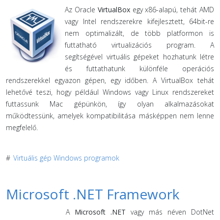
Az Oracle
VirtualBox
egy x86-alapú, tehát AMD
vagy Intel rendszerekre kifejlesztett, 64bit-re
nem optimalizált, de több platformon is
futtatható virtualizációs program. A
segítségével virtuális gépeket hozhatunk létre
és futtathatunk különféle operációs
rendszerekkel egyazon gépen, egy időben. A VirtualBox tehát
lehetővé teszi, hogy például Windows vagy Linux rendszereket
futtassunk Mac gépünkön, így olyan alkalmazásokat
működtessünk, amelyek kompatibilitása másképpen nem lenne
megfelelő.
#
Virtuális gép Windows programok
Microsoft .NET Framework
A
Microsoft .NET
vagy más néven DotNet