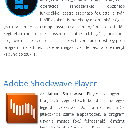
operációs rendszereket. Időzíthető
funkciókkal, testre szabható felülettel a gyári
beállításoknál is hatékonyabb munkát végez,
így mi sosem érezzük majd lassúnak a számítógépnél töltött időt.
Segít elkerülni a rendszer összeomlását és a lefagyást, miközben
megnöveli a merevlemez teljesítményét. Döntsünk most egy profi
program mellett, és cserébe magas fokú felhasználói élményt
kapunk, töltsük le!
Adobe Shockwave Player
Az
Adobe Shockwave Player
az ingyenes
böngésző kiegészítések között is az egyik
legjobb választás. Az online és 3D-s
játékokhoz szinte alaptartozék, a program
ugyanis magas fokú felhasználói élményt
kínál. Az Adobe Shockwave Player képes arra