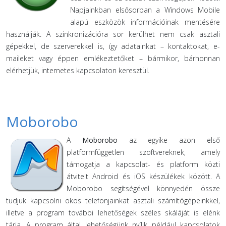
Napjainkban elsősorban a Windows Mobile
alapú eszközök információinak mentésére
használják. A szinkronizációra sor kerülhet nem csak asztali
gépekkel, de szerverekkel is, így adatainkat – kontaktokat, e-
maileket vagy éppen emlékeztetőket – bármikor, bárhonnan
elérhetjük, internetes kapcsolaton keresztül.
Moborobo
A
Moborobo
az egyike azon első
platformfüggetlen szoftvereknek, amely
támogatja a kapcsolat- és platform közti
átvitelt Android és iOS készülékek között. A
Moborobo segítségével könnyedén össze
tudjuk kapcsolni okos telefonjainkat asztali számítógépeinkkel,
illetve a program további lehetőségek széles skáláját is elénk
tárja. A program által lehetőségünk nyílik például kapcsolatok