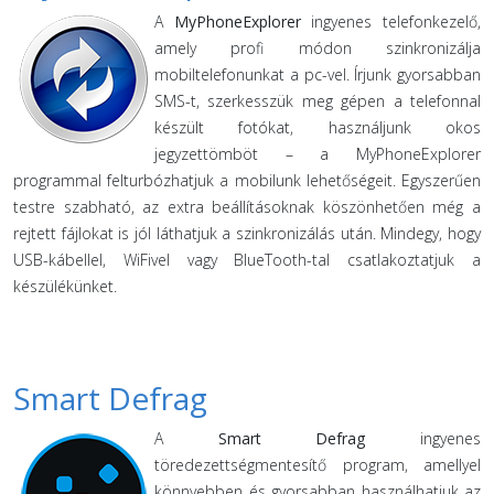
A
MyPhoneExplorer
ingyenes telefonkezelő,
amely profi módon szinkronizálja
mobiltelefonunkat a pc-vel. Írjunk gyorsabban
SMS-t, szerkesszük meg gépen a telefonnal
készült fotókat, használjunk okos
jegyzettömböt – a MyPhoneExplorer
programmal felturbózhatjuk a mobilunk lehetőségeit. Egyszerűen
testre szabható, az extra beállításoknak köszönhetően még a
rejtett fájlokat is jól láthatjuk a szinkronizálás után. Mindegy, hogy
USB-kábellel, WiFivel vagy BlueTooth-tal csatlakoztatjuk a
készülékünket.
Smart Defrag
A
Smart Defrag
ingyenes
töredezettségmentesítő program, amellyel
könnyebben és gyorsabban használhatjuk az