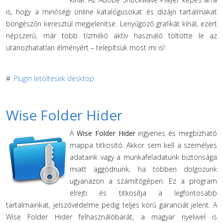
is, hogy a minőségi online katalógusokat és dizájn tartalmakat
böngészőn keresztül megjelenítse. Lenyűgöző grafikát kínál, ezért
népszerű, már több tízmillió aktív használó töltötte le az
utánozhatatlan élményért – telepítsük most mi is!
#
Plugin letöltések desktop
Wise Folder Hider
A
Wise Folder Hider
ingyenes és megbízható
mappa titkosító. Akkor sem kell a személyes
adataink vagy a munkafeladatunk biztonsága
miatt aggódnunk, ha többen dolgozunk
ugyanazon a számítógépen. Ez a program
elrejti és titkosítja a legfontosabb
tartalmainkat, jelszóvédelme pedig teljes körű garanciát jelent. A
Wise Folder Hider felhasználóbarát, a magyar nyelvvel is