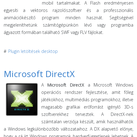
mobil tartalmakat. A Flash eredményesen
egyesíti a vektoros rajzolószoftver és a professzionális
animációkészítő program minden hasznát. Segítségével
megjeleníthetünk számítógépünkön lévő vagy programba
ágyazott formában található SWF vagy FLV fájlokat.
#
Plugin letöltések desktop
Microsoft DirectX
A
Microsoft DirectX
a Microsoft Windows
operációs rendszer fejlesztése, amit főleg
játékokhoz, multimédiás programokhoz, illetve
magasabb grafikai erőforrást igénylő 3D-s
szoftverekhez terveztek. A DirectX-nek
számtalan verziója készült, amik használhatók
a Windows legkülönbözőbb változataihoz. A DX alapvető előnye,
hogy a rá írt Windows programok hardverfüggetlenek lehetnek. A