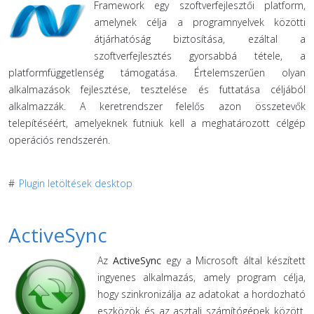
Framework egy szoftverfejlesztői platform,
amelynek célja a programnyelvek közötti
átjárhatóság biztosítása, ezáltal a
szoftverfejlesztés gyorsabbá tétele, a
platformfüggetlenség támogatása. Értelemszerűen olyan
alkalmazások fejlesztése, tesztelése és futtatása céljából
alkalmazzák. A keretrendszer felelős azon összetevők
telepítéséért, amelyeknek futniuk kell a meghatározott célgép
operációs rendszerén.
#
Plugin letöltések desktop
ActiveSync
Az
ActiveSync
egy a Microsoft által készített
ingyenes alkalmazás, amely program célja,
hogy szinkronizálja az adatokat a hordozható
eszközök és az asztali számítógépek között.