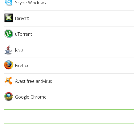
Skype Windows
DirectX
uTorrent
Java
Firefox
Avast free antivirus
Google Chrome